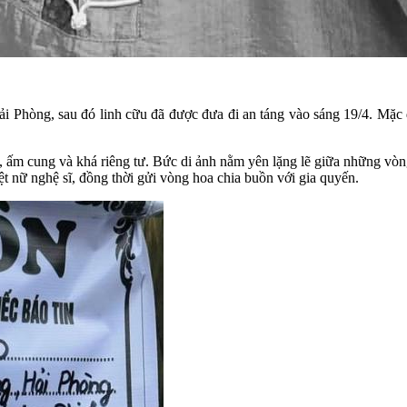
ải Phòng, sau đó linh cữu đã được đưa đi an táng vào sáng 19/4. Mặc d
êm, ấm cung và khá riêng tư. Bức di ảnh nằm yên lặng lẽ giữa những v
iệt nữ nghệ sĩ, đồng thời gửi vòng hoa chia buồn với gia quyến.