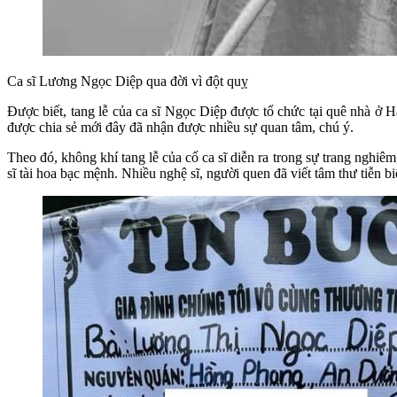
Ca sĩ Lương Ngọc Diệp qua đời vì đột quỵ
Được biết, tang lễ của ca sĩ Ngọc Diệp được tổ chức tại quê nhà ở H
được chia sẻ mới đây đã nhận được nhiều sự quan tâm, chú ý.
Theo đó, không khí tang lễ của cố ca sĩ diễn ra trong sự trang nghi
sĩ tài hoa bạc mệnh. Nhiều nghệ sĩ, người quen đã viết tâm thư tiễn b