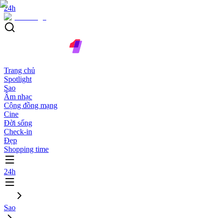
24h
Trang chủ
Spotlight
Sao
Âm nhạc
Cộng đồng mạng
Cine
Đời sống
Check-in
Đẹp
Shopping time
24h
Sao