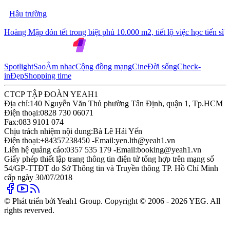
Hậu trường
Hoàng Mập đón tết trong biệt phủ 10.000 m2, tiết lộ việc học tiến sĩ
Spotlight
Sao
Âm nhạc
Cộng đồng mạng
Cine
Đời sống
Check-
in
Đẹp
Shopping time
CTCP TẬP ĐOÀN YEAH1
Địa chỉ:
140 Nguyễn Văn Thủ phường Tân Định, quận 1, Tp.HCM
Điện thoại:
0828 730 06071
Fax:
083 9101 074
Chịu trách nhiệm nội dung:
Bà Lê Hải Yến
Điện thoại:
+84357238450 -
Email:
yen.lth@yeah1.vn
Liên hệ quảng cáo:
0357 535 179 -
Email:
booking@yeah1.vn
Giấy phép thiết lập trang thông tin điện tử tổng hợp trên mạng số
54/GP-TTĐT do Sở Thông tin và Truyền thông TP. Hồ Chí Minh
cấp ngày 30/07/2018
© Phát triển bởi Yeah1 Group. Copyright © 2006 - 2026 YEG. All
rights reverved.