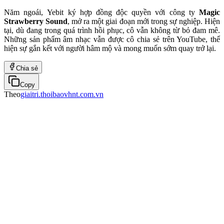
Năm ngoái, Yebit ký hợp đồng độc quyền với công ty
Magic
Strawberry Sound
, mở ra một giai đoạn mới trong sự nghiệp. Hiện
tại, dù đang trong quá trình hồi phục, cô vẫn không từ bỏ đam mê.
Những sản phẩm âm nhạc vẫn được cô chia sẻ trên YouTube, thể
hiện sự gắn kết với người hâm mộ và mong muốn sớm quay trở lại.
Chia sẻ
Copy
Theo
giaitri.thoibaovhnt.com.vn