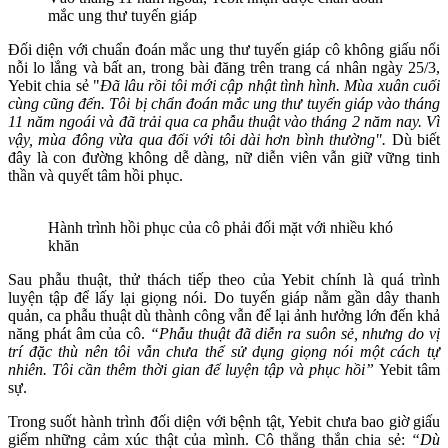
mắc ung thư tuyến giáp
Đối diện với chuẩn đoán mắc ung thư tuyến giáp cô không giấu nổi
nỗi lo lắng và bất an, trong bài đăng trên trang cá nhân ngày 25/3,
Yebit chia sẻ "
Đã lâu rồi tôi mới cập nhật tình hình. Mùa xuân cuối
cùng cũng đến. Tôi bị chẩn đoán mắc ung thư tuyến giáp vào tháng
11 năm ngoái và đã trải qua ca phẫu thuật vào tháng 2 năm nay. Vì
vậy, mùa đông vừa qua đối với tôi dài hơn bình thường".
Dù biết
đây là con đường không dễ dàng, nữ diễn viên vẫn giữ vững tinh
thần và quyết tâm hồi phục.
Hành trình hồi phục của cô phải đối mặt với nhiều khó
khăn
Sau phẫu thuật, thử thách tiếp theo của Yebit chính là quá trình
luyện tập để lấy lại giọng nói. Do tuyến giáp nằm gần dây thanh
quản, ca phẫu thuật dù thành công vẫn để lại ảnh hưởng lớn đến khả
năng phát âm của cô.
“Phẫu thuật đã diễn ra suôn sẻ, nhưng do vị
trí đặc thù nên tôi vẫn chưa thể sử dụng giọng nói một cách tự
nhiên. Tôi cần thêm thời gian để luyện tập và phục hồi”
Yebit tâm
sự.
Trong suốt hành trình đối diện với bệnh tật, Yebit chưa bao giờ giấu
giếm những cảm xúc thật của mình. Cô thẳng thắn chia sẻ:
“Dù