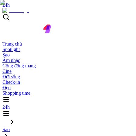
24h
Trang chủ
Spotlight
Sao
Âm nhạc
Cộng đồng mạng
Cine
Đời sống
Check-in
Đẹp
Shopping time
24h
Sao