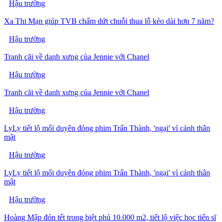
Hậu trường
Xa Thi Mạn giúp TVB chấm dứt chuỗi thua lỗ kéo dài hơn 7 năm?
Hậu trường
Tranh cãi về danh xưng của Jennie với Chanel
Hậu trường
Tranh cãi về danh xưng của Jennie với Chanel
Hậu trường
LyLy tiết lộ mối duyên đóng phim Trấn Thành, 'ngại' vì cảnh thân
mật
Hậu trường
LyLy tiết lộ mối duyên đóng phim Trấn Thành, 'ngại' vì cảnh thân
mật
Hậu trường
Hoàng Mập đón tết trong biệt phủ 10.000 m2, tiết lộ việc học tiến sĩ