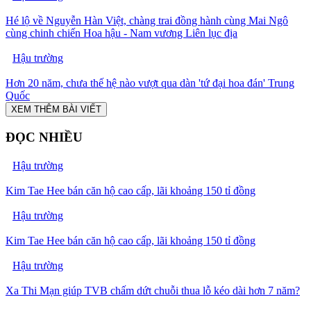
Hé lộ về Nguyễn Hàn Việt, chàng trai đồng hành cùng Mai Ngô
cùng chinh chiến Hoa hậu - Nam vương Liên lục địa
Hậu trường
Hơn 20 năm, chưa thế hệ nào vượt qua dàn 'tứ đại hoa đán' Trung
Quốc
XEM THÊM BÀI VIẾT
ĐỌC NHIỀU
Hậu trường
Kim Tae Hee bán căn hộ cao cấp, lãi khoảng 150 tỉ đồng
Hậu trường
Kim Tae Hee bán căn hộ cao cấp, lãi khoảng 150 tỉ đồng
Hậu trường
Xa Thi Mạn giúp TVB chấm dứt chuỗi thua lỗ kéo dài hơn 7 năm?