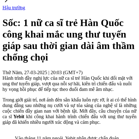
Hậu trường
Sốc: 1 nữ ca sĩ trẻ Hàn Quốc
công khai mắc ung thư tuyến
giáp sau thời gian dài âm thầm
chống chọi
Thứ Năm, 27-03-2025 | 20:03 (GMT+7)
Hành trình đầy nghị lực của nữ ca sĩ trẻ Hàn Quốc khi đối mặt với
ung thư tuyến giáp, vượt qua nỗi sợ hãi, kiên trì chiến đấu và nuôi
hy vọng hồi phục để tiếp tục theo đuổi đam mê âm nhạc.
Trong giới giải trí, nơi ánh đèn sân khấu luôn rực rỡ, ít ai có thể hình
dung đằng sau những nụ cười và sự tỏa sáng của nghệ sĩ là những
cuộc chiến đầy gian nan với bệnh tật. Mới đây, câu chuyện của nữ
ca sĩ
Yebit
khi công khai hành trình chiến đấu với ung thư tuyến
giáp đã khiến nhiều người xúc động và cảm phục.
Vào tháng 11 năm ngoái, Yebit nhận được chẩn đoán