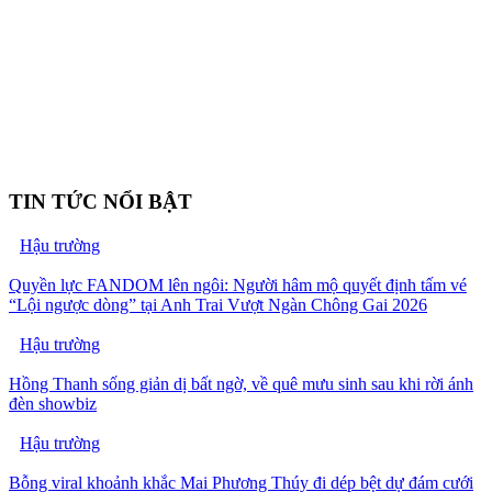
TIN TỨC NỔI BẬT
Hậu trường
Quyền lực FANDOM lên ngôi: Người hâm mộ quyết định tấm vé
“Lội ngược dòng” tại Anh Trai Vượt Ngàn Chông Gai 2026
Hậu trường
Hồng Thanh sống giản dị bất ngờ, về quê mưu sinh sau khi rời ánh
đèn showbiz
Hậu trường
Bỗng viral khoảnh khắc Mai Phương Thúy đi dép bệt dự đám cưới