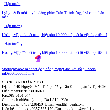
Hậu trường
LyLy tiết lộ mối duyên đóng phim Trấn Thành, 'ngại' vì cảnh thân
mật
Hậu trường
Hoàng Mập đón tết trong biệt phủ 10.000 m2, tiết lộ việc học tiến sĩ
Hậu trường
Hoàng Mập đón tết trong biệt phủ 10.000 m2, tiết lộ việc học tiến sĩ
Spotlight
Sao
Âm nhạc
Cộng đồng mạng
Cine
Đời sống
Check-
in
Đẹp
Shopping time
CTCP TẬP ĐOÀN YEAH1
Địa chỉ:
140 Nguyễn Văn Thủ phường Tân Định, quận 1, Tp.HCM
Điện thoại:
0828 730 06071
Fax:
083 9101 074
Chịu trách nhiệm nội dung:
Bà Lê Hải Yến
Điện thoại:
+84357238450 -
Email:
yen.lth@yeah1.vn
Liên hệ quảng cáo:
0357 535 179 -
Email:
booking@yeah1.vn