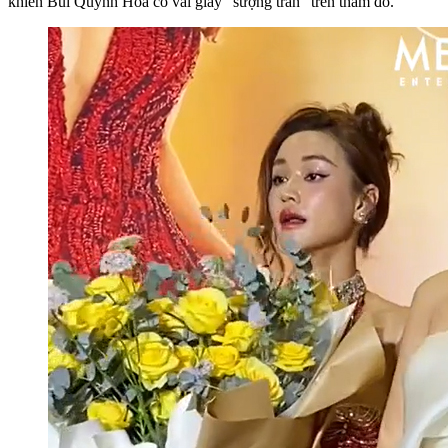
khiến Bùi Quỳnh Hoa có vài giây "sượng trân" trên thảm đỏ.