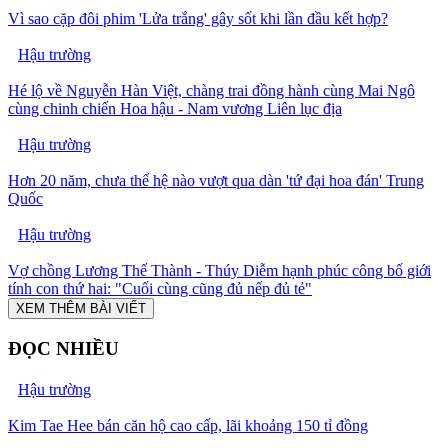
Vì sao cặp đôi phim 'Lửa trắng' gây sốt khi lần đầu kết hợp?
Hậu trường
Hé lộ về Nguyễn Hàn Việt, chàng trai đồng hành cùng Mai Ngô
cùng chinh chiến Hoa hậu - Nam vương Liên lục địa
Hậu trường
Hơn 20 năm, chưa thế hệ nào vượt qua dàn 'tứ đại hoa đán' Trung
Quốc
Hậu trường
Vợ chồng Lương Thế Thành - Thúy Diễm hạnh phúc công bố giới
tính con thứ hai: "Cuối cùng cũng đủ nếp đủ tẻ"
XEM THÊM BÀI VIẾT
ĐỌC NHIỀU
Hậu trường
Kim Tae Hee bán căn hộ cao cấp, lãi khoảng 150 tỉ đồng