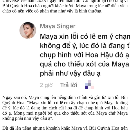
Universe Vietnam 2023 ngay trên thảm đỏ. Có người lại cho rằng vì
Bùi Quỳnh Hoa chào người khác trước Maya trong lúc nữ diễn viên
chào cô nên việc cô phản ứng như vậy là bình thường.
Ngay sau đó, Maya cũng lên tiếng đính chính và gửi lời xin lỗi Bùi
Quỳnh Hoa: "Maya xin lỗi có lẽ em ấy chạm nhẹ quá Maya không
để ý, lúc đó là đang tìm cách cất hoa đi để chụp hình với Hoa hậu
đó ạ. Mong mọi người bỏ qua cho thiếu sót của Maya chứ Maya
không phải như vậy đâu ạ".
Dù đã lên tiếng nhưng khoảnh khắc Maya và Bùi Quỳnh Hoa trên