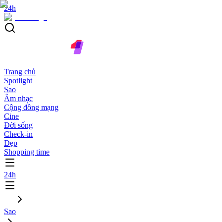
24h
Trang chủ
Spotlight
Sao
Âm nhạc
Cộng đồng mạng
Cine
Đời sống
Check-in
Đẹp
Shopping time
24h
Sao