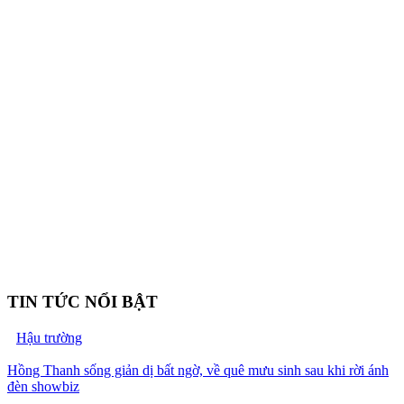
TIN TỨC NỔI BẬT
Hậu trường
Hồng Thanh sống giản dị bất ngờ, về quê mưu sinh sau khi rời ánh
đèn showbiz