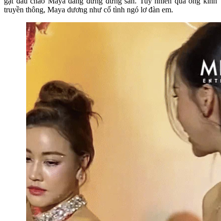
gật đầu chào Maya đang đứng đứng sẵn. Tuy nhiên qua ống kính
truyền thông, Maya dương như cố tình ngó lơ đàn em.