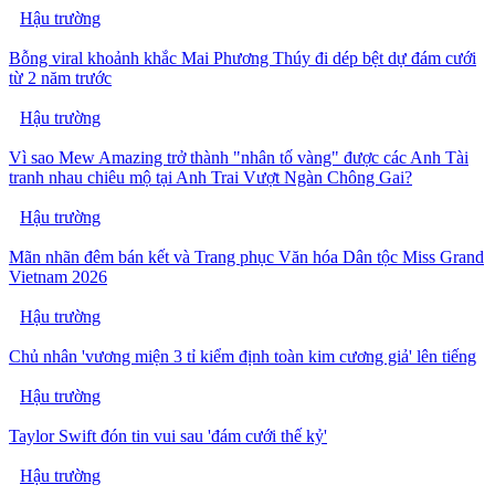
Hậu trường
Bỗng viral khoảnh khắc Mai Phương Thúy đi dép bệt dự đám cưới
từ 2 năm trước
Hậu trường
Vì sao Mew Amazing trở thành "nhân tố vàng" được các Anh Tài
tranh nhau chiêu mộ tại Anh Trai Vượt Ngàn Chông Gai?
Hậu trường
Mãn nhãn đêm bán kết và Trang phục Văn hóa Dân tộc Miss Grand
Vietnam 2026
Hậu trường
Chủ nhân 'vương miện 3 tỉ kiểm định toàn kim cương giả' lên tiếng
Hậu trường
Taylor Swift đón tin vui sau 'đám cưới thế kỷ'
Hậu trường