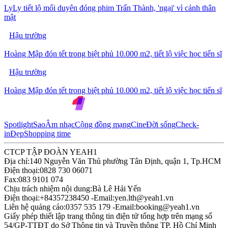
LyLy tiết lộ mối duyên đóng phim Trấn Thành, 'ngại' vì cảnh thân
mật
Hậu trường
Hoàng Mập đón tết trong biệt phủ 10.000 m2, tiết lộ việc học tiến sĩ
Hậu trường
Hoàng Mập đón tết trong biệt phủ 10.000 m2, tiết lộ việc học tiến sĩ
Spotlight
Sao
Âm nhạc
Cộng đồng mạng
Cine
Đời sống
Check-
in
Đẹp
Shopping time
CTCP TẬP ĐOÀN YEAH1
Địa chỉ:
140 Nguyễn Văn Thủ phường Tân Định, quận 1, Tp.HCM
Điện thoại:
0828 730 06071
Fax:
083 9101 074
Chịu trách nhiệm nội dung:
Bà Lê Hải Yến
Điện thoại:
+84357238450 -
Email:
yen.lth@yeah1.vn
Liên hệ quảng cáo:
0357 535 179 -
Email:
booking@yeah1.vn
Giấy phép thiết lập trang thông tin điện tử tổng hợp trên mạng số
54/GP-TTĐT do Sở Thông tin và Truyền thông TP. Hồ Chí Minh