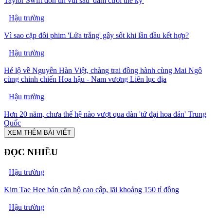
Taylor Swift đón tin vui sau 'đám cưới thế kỷ'
Hậu trường
Vì sao cặp đôi phim 'Lửa trắng' gây sốt khi lần đầu kết hợp?
Hậu trường
Hé lộ về Nguyễn Hàn Việt, chàng trai đồng hành cùng Mai Ngô
cùng chinh chiến Hoa hậu - Nam vương Liên lục địa
Hậu trường
Hơn 20 năm, chưa thế hệ nào vượt qua dàn 'tứ đại hoa đán' Trung
Quốc
XEM THÊM BÀI VIẾT
ĐỌC NHIỀU
Hậu trường
Kim Tae Hee bán căn hộ cao cấp, lãi khoảng 150 tỉ đồng
Hậu trường