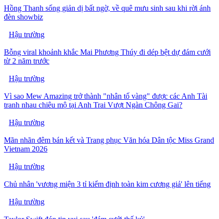
Hồng Thanh sống giản dị bất ngờ, về quê mưu sinh sau khi rời ánh
đèn showbiz
Hậu trường
Bỗng viral khoảnh khắc Mai Phương Thúy đi dép bệt dự đám cưới
từ 2 năm trước
Hậu trường
Vì sao Mew Amazing trở thành "nhân tố vàng" được các Anh Tài
tranh nhau chiêu mộ tại Anh Trai Vượt Ngàn Chông Gai?
Hậu trường
Mãn nhãn đêm bán kết và Trang phục Văn hóa Dân tộc Miss Grand
Vietnam 2026
Hậu trường
Chủ nhân 'vương miện 3 tỉ kiểm định toàn kim cương giả' lên tiếng
Hậu trường