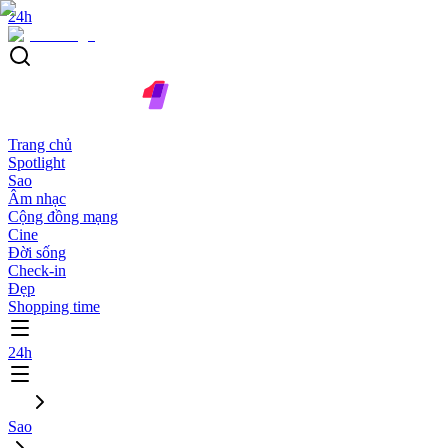
24h
Trang chủ
Spotlight
Sao
Âm nhạc
Cộng đồng mạng
Cine
Đời sống
Check-in
Đẹp
Shopping time
24h
Sao