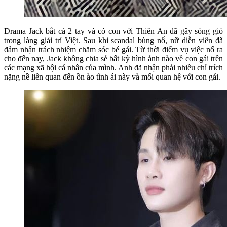
Drama Jack bắt cá 2 tay và có con với Thiên An đã gây sóng gió
trong làng giải trí Việt. Sau khi scandal bùng nổ, nữ diễn viên đã
đảm nhận trách nhiệm chăm sóc bé gái. Từ thời điểm vụ việc nổ ra
cho đến nay, Jack không chia sẻ bất kỳ hình ảnh nào về con gái trên
các mạng xã hội cá nhân của mình. Anh đã nhận phải nhiều chỉ trích
nặng nề liên quan đến ồn ào tình ái này và mối quan hệ với con gái.