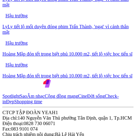
mật
Hậu trường
LyLy tiết lộ mối duyên đóng phim Trấn Thành, 'ngại' vì cảnh thân
mật
Hậu trường
Hoàng Mập đón tết trong biệt phủ 10.000 m2, tiết lộ việc học tiến sĩ
Hậu trường
Hoàng Mập đón tết trong biệt phủ 10.000 m2, tiết lộ việc học tiến sĩ
Spotlight
Sao
Âm nhạc
Cộng đồng mạng
Cine
Đời sống
Check-
in
Đẹp
Shopping time
CTCP TẬP ĐOÀN YEAH1
Địa chỉ:
140 Nguyễn Văn Thủ phường Tân Định, quận 1, Tp.HCM
Điện thoại:
0828 730 06071
Fax:
083 9101 074
Chịu trách nhiệm nội dung:
Bà Lê Hải Yến