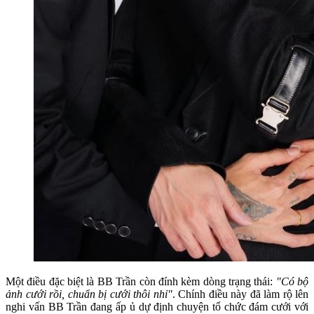
Một điều đặc biệt là BB Trần còn đính kèm dòng trạng thái:
"Có bộ
ảnh cưới rồi, chuẩn bị cưới thôi nhỉ"
. Chính điều này đã làm rộ lên
nghi vấn BB Trần đang ấp ủ dự định chuyện tổ chức đám cưới với