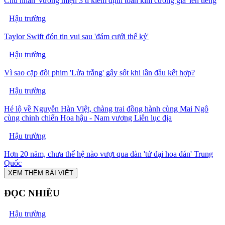
Chủ nhân 'vương miện 3 tỉ kiểm định toàn kim cương giả' lên tiếng
Hậu trường
Taylor Swift đón tin vui sau 'đám cưới thế kỷ'
Hậu trường
Vì sao cặp đôi phim 'Lửa trắng' gây sốt khi lần đầu kết hợp?
Hậu trường
Hé lộ về Nguyễn Hàn Việt, chàng trai đồng hành cùng Mai Ngô
cùng chinh chiến Hoa hậu - Nam vương Liên lục địa
Hậu trường
Hơn 20 năm, chưa thế hệ nào vượt qua dàn 'tứ đại hoa đán' Trung
Quốc
XEM THÊM BÀI VIẾT
ĐỌC NHIỀU
Hậu trường