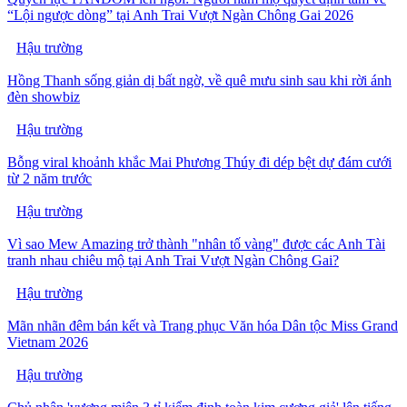
“Lội ngược dòng” tại Anh Trai Vượt Ngàn Chông Gai 2026
Hậu trường
Hồng Thanh sống giản dị bất ngờ, về quê mưu sinh sau khi rời ánh
đèn showbiz
Hậu trường
Bỗng viral khoảnh khắc Mai Phương Thúy đi dép bệt dự đám cưới
từ 2 năm trước
Hậu trường
Vì sao Mew Amazing trở thành "nhân tố vàng" được các Anh Tài
tranh nhau chiêu mộ tại Anh Trai Vượt Ngàn Chông Gai?
Hậu trường
Mãn nhãn đêm bán kết và Trang phục Văn hóa Dân tộc Miss Grand
Vietnam 2026
Hậu trường