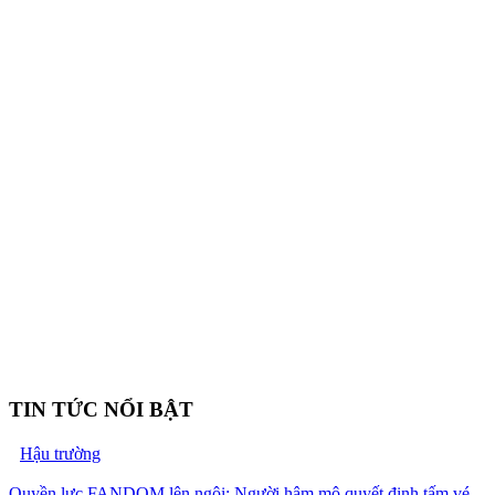
TIN TỨC NỔI BẬT
Hậu trường
Quyền lực FANDOM lên ngôi: Người hâm mộ quyết định tấm vé