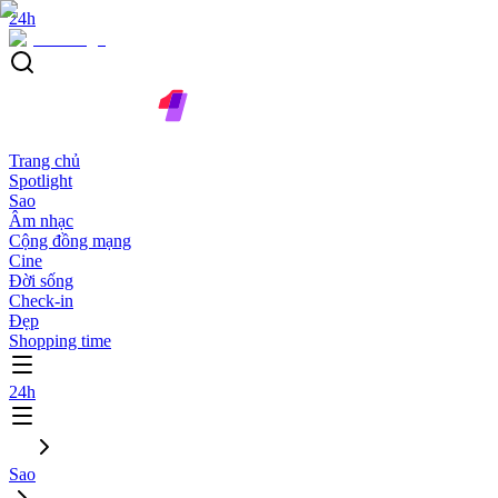
24h
Trang chủ
Spotlight
Sao
Âm nhạc
Cộng đồng mạng
Cine
Đời sống
Check-in
Đẹp
Shopping time
24h
Sao