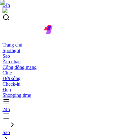
24h
Trang chủ
Spotlight
Sao
Âm nhạc
Cộng đồng mạng
Cine
Đời sống
Check-in
Đẹp
Shopping time
24h
Sao