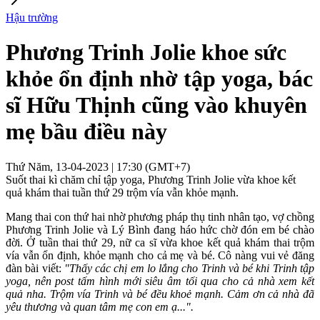
Hậu trường
Phương Trinh Jolie khoe sức
khỏe ổn định nhờ tập yoga, bác
sĩ Hữu Thịnh cũng vào khuyên
mẹ bầu điều này
Thứ Năm, 13-04-2023 | 17:30 (GMT+7)
Suốt thai kì chăm chỉ tập yoga, Phương Trinh Jolie vừa khoe kết
quả khám thai tuần thứ 29 trộm vía vẫn khỏe mạnh.
Mang thai con thứ hai nhờ phương pháp thụ tinh nhân tạo, vợ chồng
Phương Trinh Jolie và Lý Bình đang háo hức chờ đón em bé chào
đời. Ở tuần thai thứ 29, nữ ca sĩ vừa khoe kết quả khám thai trộm
vía vẫn ổn định, khỏe mạnh cho cả mẹ và bé. Cô nàng vui vẻ đăng
đàn bài viết:
"Thấy các chị em lo lắng cho Trinh và bé khi Trinh tập
yoga, nên post tấm hình mới siêu âm tối qua cho cả nhà xem kết
quả nha. Trộm vía Trinh và bé đều khoẻ mạnh. Cảm ơn cả nhà đã
yêu thương và quan tâm mẹ con em ạ...".