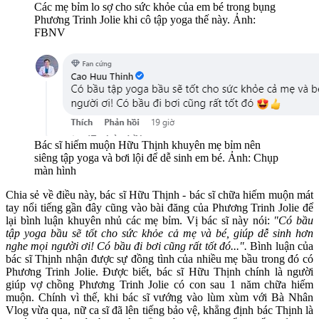
Các mẹ bỉm lo sợ cho sức khỏe của em bé trong bụng
Phương Trinh Jolie khi cô tập yoga thế này. Ảnh:
FBNV
Bác sĩ hiếm muộn Hữu Thịnh khuyên mẹ bỉm nên
siêng tập yoga và bơi lội để dễ sinh em bé. Ảnh: Chụp
màn hình
Chia sẻ về điều này, bác sĩ Hữu Thịnh - bác sĩ chữa hiếm muộn mát
tay nổi tiếng gần đây cũng vào bài đăng của Phương Trinh Jolie để
lại bình luận khuyên nhủ các mẹ bỉm. Vị bác sĩ này nói:
"Có bầu
tập yoga bầu sẽ tốt cho sức khỏe cả mẹ và bé, giúp dễ sinh hơn
nghe mọi người ơi! Có bầu đi bơi cũng rất tốt đó...".
Bình luận của
bác sĩ Thịnh nhận được sự đồng tình của nhiều mẹ bầu trong đó có
Phương Trinh Jolie. Được biết, bác sĩ Hữu Thịnh chính là người
giúp vợ chồng Phương Trinh Jolie có con sau 1 năm chữa hiếm
muộn. Chính vì thế, khi bác sĩ vướng vào lùm xùm với Bà Nhân
Vlog vừa qua, nữ ca sĩ đã lên tiếng bảo vệ, khẳng định bác Thịnh là