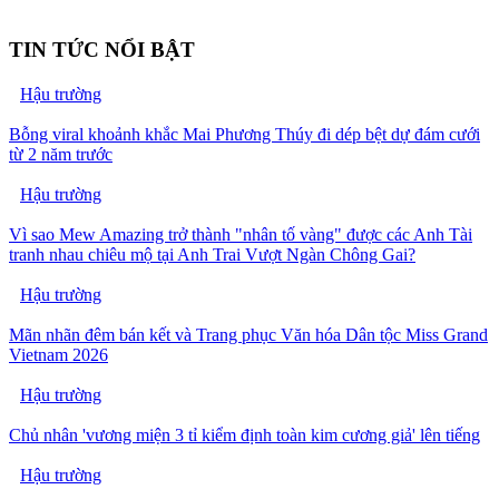
TIN TỨC NỔI BẬT
Hậu trường
Bỗng viral khoảnh khắc Mai Phương Thúy đi dép bệt dự đám cưới
từ 2 năm trước
Hậu trường
Vì sao Mew Amazing trở thành "nhân tố vàng" được các Anh Tài
tranh nhau chiêu mộ tại Anh Trai Vượt Ngàn Chông Gai?
Hậu trường
Mãn nhãn đêm bán kết và Trang phục Văn hóa Dân tộc Miss Grand
Vietnam 2026
Hậu trường
Chủ nhân 'vương miện 3 tỉ kiểm định toàn kim cương giả' lên tiếng
Hậu trường