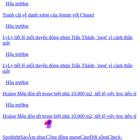
Hậu trường
Tranh cãi về danh xưng của Jennie với Chanel
Hậu trường
LyLy tiết lộ mối duyên đóng phim Trấn Thành, 'ngại' vì cảnh thân
mật
Hậu trường
LyLy tiết lộ mối duyên đóng phim Trấn Thành, 'ngại' vì cảnh thân
mật
Hậu trường
Hoàng Mập đón tết trong biệt phủ 10.000 m2, tiết lộ việc học tiến sĩ
Hậu trường
Hoàng Mập đón tết trong biệt phủ 10.000 m2, tiết lộ việc học tiến sĩ
Spotlight
Sao
Âm nhạc
Cộng đồng mạng
Cine
Đời sống
Check-