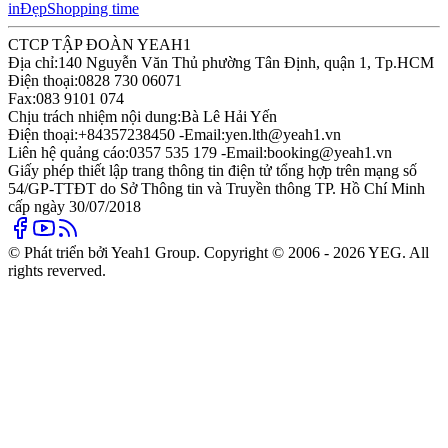
in
Đẹp
Shopping time
CTCP TẬP ĐOÀN YEAH1
Địa chỉ:
140 Nguyễn Văn Thủ phường Tân Định, quận 1, Tp.HCM
Điện thoại:
0828 730 06071
Fax:
083 9101 074
Chịu trách nhiệm nội dung:
Bà Lê Hải Yến
Điện thoại:
+84357238450 -
Email:
yen.lth@yeah1.vn
Liên hệ quảng cáo:
0357 535 179 -
Email:
booking@yeah1.vn
Giấy phép thiết lập trang thông tin điện tử tổng hợp trên mạng số
54/GP-TTĐT do Sở Thông tin và Truyền thông TP. Hồ Chí Minh
cấp ngày 30/07/2018
© Phát triển bởi Yeah1 Group. Copyright © 2006 - 2026 YEG. All
rights reverved.