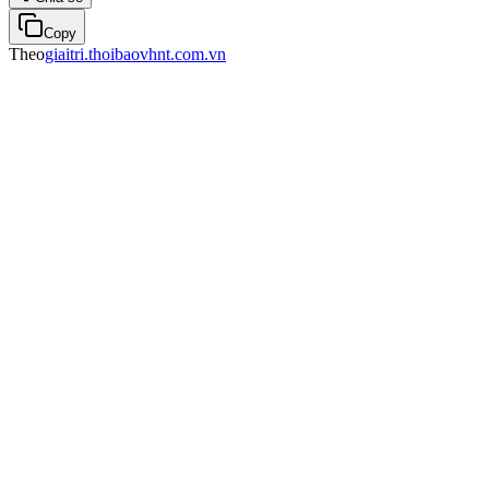
Copy
Theo
giaitri.thoibaovhnt.com.vn