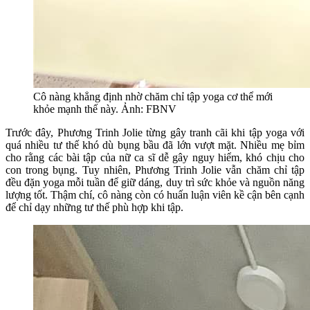
Cô nàng khẳng định nhờ chăm chỉ tập yoga cơ thể mới
khỏe mạnh thế này. Ảnh: FBNV
Trước đây, Phương Trinh Jolie từng gây tranh cãi khi tập yoga với
quá nhiều tư thế khó dù bụng bầu đã lớn vượt mặt. Nhiều mẹ bỉm
cho rằng các bài tập của nữ ca sĩ dễ gây nguy hiểm, khó chịu cho
con trong bụng. Tuy nhiên, Phương Trinh Jolie vẫn chăm chỉ tập
đều đặn yoga mỗi tuần để giữ dáng, duy trì sức khỏe và nguồn năng
lượng tốt. Thậm chí, cô nàng còn có huấn luận viên kề cận bên cạnh
để chỉ dạy những tư thế phù hợp khi tập.