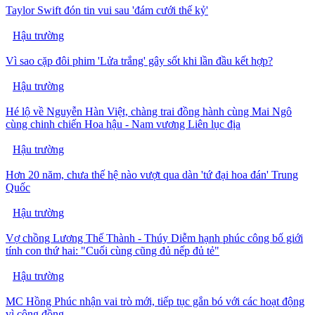
Taylor Swift đón tin vui sau 'đám cưới thế kỷ'
Hậu trường
Vì sao cặp đôi phim 'Lửa trắng' gây sốt khi lần đầu kết hợp?
Hậu trường
Hé lộ về Nguyễn Hàn Việt, chàng trai đồng hành cùng Mai Ngô
cùng chinh chiến Hoa hậu - Nam vương Liên lục địa
Hậu trường
Hơn 20 năm, chưa thế hệ nào vượt qua dàn 'tứ đại hoa đán' Trung
Quốc
Hậu trường
Vợ chồng Lương Thế Thành - Thúy Diễm hạnh phúc công bố giới
tính con thứ hai: "Cuối cùng cũng đủ nếp đủ tẻ"
Hậu trường
MC Hồng Phúc nhận vai trò mới, tiếp tục gắn bó với các hoạt động
vì cộng đồng