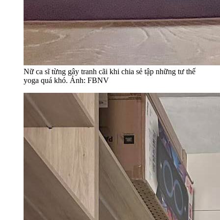
Nữ ca sĩ từng gây tranh cãi khi chia sẻ tập những tư thế
yoga quá khó. Ảnh: FBNV