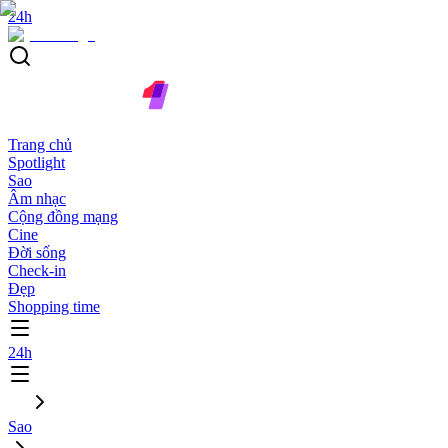
24h
Trang chủ
Spotlight
Sao
Âm nhạc
Cộng đồng mạng
Cine
Đời sống
Check-in
Đẹp
Shopping time
24h
Sao