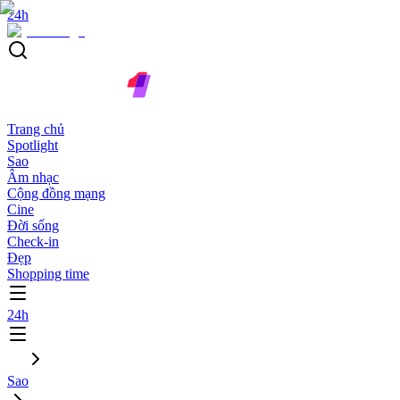
24h
Trang chủ
Spotlight
Sao
Âm nhạc
Cộng đồng mạng
Cine
Đời sống
Check-in
Đẹp
Shopping time
24h
Sao