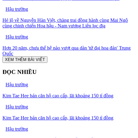
Hậu trường
Hé lộ về Nguyễn Hàn Việt, chàng trai đồng hành cùng Mai Ngô
cùng chinh chiến Hoa hậu - Nam vương Liên lục địa
Hậu trường
Hơn 20 năm, chưa thế hệ nào vượt qua dàn 'tứ đại hoa đán' Trung
Quốc
XEM THÊM BÀI VIẾT
ĐỌC NHIỀU
Hậu trường
Kim Tae Hee bán căn hộ cao cấp, lãi khoảng 150 tỉ đồng
Hậu trường
Kim Tae Hee bán căn hộ cao cấp, lãi khoảng 150 tỉ đồng
Hậu trường