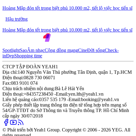
Hoàng Mập đón tết trong biệt phủ 10.000 m2, tiết lộ việc học tiến sĩ
Hậu trường
Hoàng Mập đón tết trong biệt phủ 10.000 m2, tiết lộ việc học tiến sĩ
Spotlight
Sao
Âm nhạc
Cộng đồng mạng
Cine
Đời sống
Check-
in
Đẹp
Shopping time
CTCP TẬP ĐOÀN YEAH1
Địa chỉ:
140 Nguyễn Văn Thủ phường Tân Định, quận 1, Tp.HCM
Điện thoại:
0828 730 06071
Fax:
083 9101 074
Chịu trách nhiệm nội dung:
Bà Lê Hải Yến
Điện thoại:
+84357238450 -
Email:
yen.lth@yeah1.vn
Liên hệ quảng cáo:
0357 535 179 -
Email:
booking@yeah1.vn
Giấy phép thiết lập trang thông tin điện tử tổng hợp trên mạng số
54/GP-TTĐT do Sở Thông tin và Truyền thông TP. Hồ Chí Minh
cấp ngày 30/07/2018
© Phát triển bởi Yeah1 Group. Copyright © 2006 - 2026 YEG. All
rights reverved.