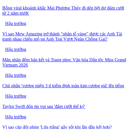
Bỗng viral khoảnh khắc Mai Phương Thúy đi dép bệt dự đám cưới
từ 2 năm trước
Hậu trường
Vì sao Mew Amazing trở thành "nhân tố vàng" được các Anh Tài
tranh nhau chiêu mộ tại Anh Trai Vượt Ngàn Chông Gai?
Hậu trường
Mãn nhãn đêm bán kết và Trang phục Văn hóa Dân tộc Miss Grand
Vietnam 2026
Hậu trường
Chủ nhân 'vương miện 3 tỉ kiểm định toàn kim cương giả' lên tiếng
Hậu trường
Taylor Swift đón tin vui sau 'đám cưới thế kỷ'
Hậu trường
Vì sao cặp đôi phim 'Lửa trắng' gây sốt khi lần đầu kết hợp?