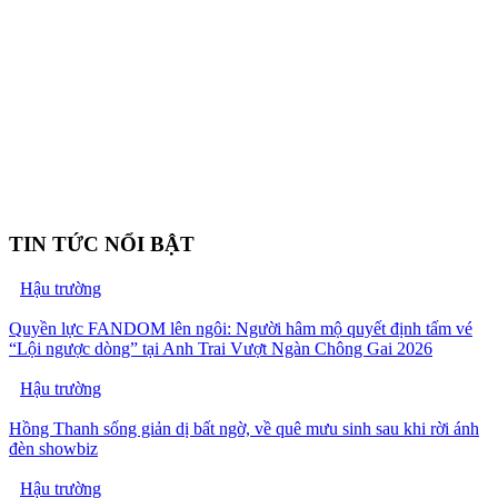
TIN TỨC NỔI BẬT
Hậu trường
Quyền lực FANDOM lên ngôi: Người hâm mộ quyết định tấm vé
“Lội ngược dòng” tại Anh Trai Vượt Ngàn Chông Gai 2026
Hậu trường
Hồng Thanh sống giản dị bất ngờ, về quê mưu sinh sau khi rời ánh
đèn showbiz
Hậu trường