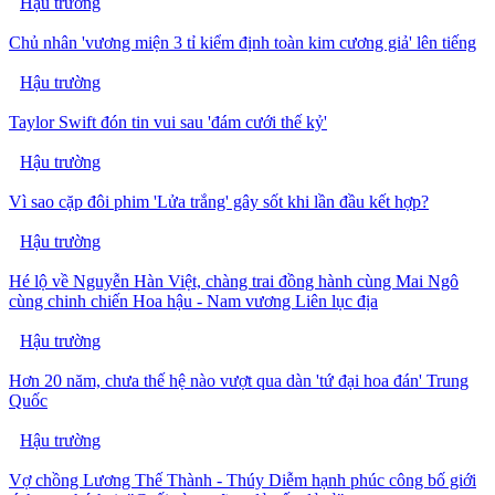
Hậu trường
Chủ nhân 'vương miện 3 tỉ kiểm định toàn kim cương giả' lên tiếng
Hậu trường
Taylor Swift đón tin vui sau 'đám cưới thế kỷ'
Hậu trường
Vì sao cặp đôi phim 'Lửa trắng' gây sốt khi lần đầu kết hợp?
Hậu trường
Hé lộ về Nguyễn Hàn Việt, chàng trai đồng hành cùng Mai Ngô
cùng chinh chiến Hoa hậu - Nam vương Liên lục địa
Hậu trường
Hơn 20 năm, chưa thế hệ nào vượt qua dàn 'tứ đại hoa đán' Trung
Quốc
Hậu trường
Vợ chồng Lương Thế Thành - Thúy Diễm hạnh phúc công bố giới