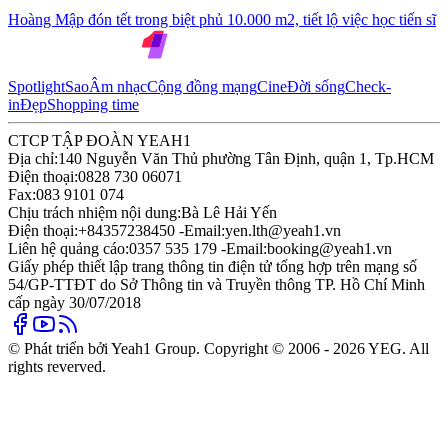
Hoàng Mập đón tết trong biệt phủ 10.000 m2, tiết lộ việc học tiến sĩ
Spotlight
Sao
Âm nhạc
Cộng đồng mạng
Cine
Đời sống
Check-
in
Đẹp
Shopping time
CTCP TẬP ĐOÀN YEAH1
Địa chỉ:
140 Nguyễn Văn Thủ phường Tân Định, quận 1, Tp.HCM
Điện thoại:
0828 730 06071
Fax:
083 9101 074
Chịu trách nhiệm nội dung:
Bà Lê Hải Yến
Điện thoại:
+84357238450 -
Email:
yen.lth@yeah1.vn
Liên hệ quảng cáo:
0357 535 179 -
Email:
booking@yeah1.vn
Giấy phép thiết lập trang thông tin điện tử tổng hợp trên mạng số
54/GP-TTĐT do Sở Thông tin và Truyền thông TP. Hồ Chí Minh
cấp ngày 30/07/2018
© Phát triển bởi Yeah1 Group. Copyright © 2006 - 2026 YEG. All
rights reverved.