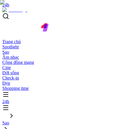
24h
Trang chủ
Spotlight
Sao
Âm nhạc
Cộng đồng mạng
Cine
Đời sống
Check-in
Đẹp
Shopping time
24h
Sao