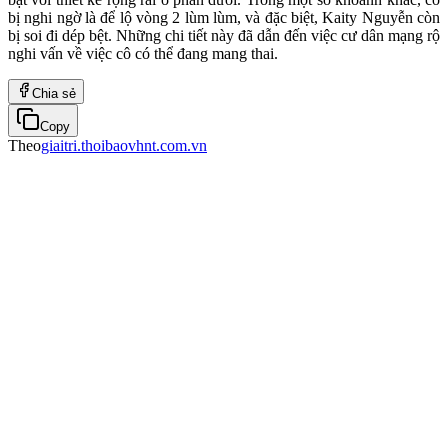
bị nghi ngờ là để lộ vòng 2 lùm lùm, và đặc biệt, Kaity Nguyễn còn
bị soi đi dép bệt. Những chi tiết này đã dẫn đến việc cư dân mạng rộ
nghi vấn về việc cô có thể đang mang thai.
Chia sẻ
Copy
Theo
giaitri.thoibaovhnt.com.vn