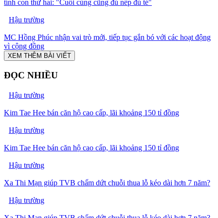
tính con thứ hai: "Cuối cùng cũng đủ nếp đủ tẻ"
Hậu trường
MC Hồng Phúc nhận vai trò mới, tiếp tục gắn bó với các hoạt động
vì cộng đồng
XEM THÊM BÀI VIẾT
ĐỌC NHIỀU
Hậu trường
Kim Tae Hee bán căn hộ cao cấp, lãi khoảng 150 tỉ đồng
Hậu trường
Kim Tae Hee bán căn hộ cao cấp, lãi khoảng 150 tỉ đồng
Hậu trường
Xa Thi Mạn giúp TVB chấm dứt chuỗi thua lỗ kéo dài hơn 7 năm?
Hậu trường
Xa Thi Mạn giúp TVB chấm dứt chuỗi thua lỗ kéo dài hơn 7 năm?