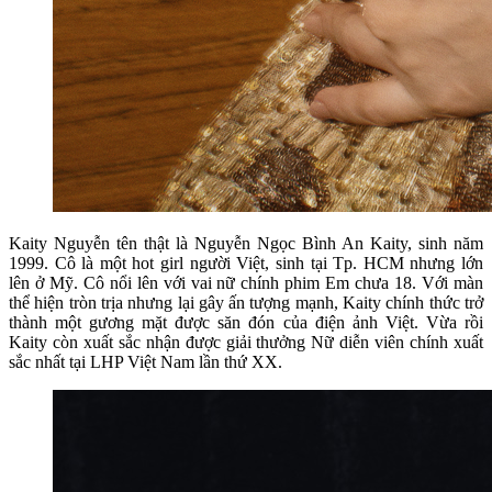
Kaity Nguyễn tên thật là Nguyễn Ngọc Bình An Kaity, sinh năm
1999. Cô là một hot girl người Việt, sinh tại Tp. HCM nhưng lớn
lên ở Mỹ. Cô nổi lên với vai nữ chính phim Em chưa 18. Với màn
thể hiện tròn trịa nhưng lại gây ấn tượng mạnh, Kaity chính thức trở
thành một gương mặt được săn đón của điện ảnh Việt. Vừa rồi
Kaity còn xuất sắc nhận được giải thưởng Nữ diễn viên chính xuất
sắc nhất tại LHP Việt Nam lần thứ XX.