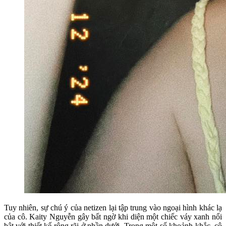
Tuy nhiên, sự chú ý của netizen lại tập trung vào ngoại hình khác lạ
của cô. Kaity Nguyễn gây bất ngờ khi diện một chiếc váy xanh nổi
bật với thiết kế rộng rãi ở phần dưới. Trong một số khoảnh khắc, cô