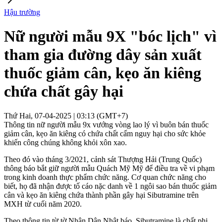
Hậu trường
Nữ người mẫu 9X "bóc lịch" vì
tham gia đường dây sản xuất
thuốc giảm cân, kẹo ăn kiêng
chứa chất gây hại
Thứ Hai, 07-04-2025 | 03:13 (GMT+7)
Thông tin nữ người mẫu 9x vướng vòng lao lý vì buôn bán thuốc
giảm cân, kẹo ăn kiêng có chứa chất cấm nguy hại cho sức khỏe
khiến công chúng không khỏi xôn xao.
Theo đó vào tháng 3/2021, cảnh sát Thượng Hải (Trung Quốc)
thông báo bắt giữ người mẫu Quách Mỹ Mỹ để điều tra về vi phạm
trong kinh doanh thực phẩm chức năng. Cơ quan chức năng cho
biết, họ đã nhận được tố cáo nặc danh về 1 ngôi sao bán thuốc giảm
cân và kẹo ăn kiêng chứa thành phần gây hại Sibutramine trên
MXH từ cuối năm 2020.
Theo thông tin từ tờ Nhân Dân Nhật báo, Sibutramine là chất phi