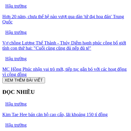
Hậu trường
Hơn 20 năm, chưa thế hệ nào vượt qua dàn 'tứ đại hoa đán' Trung
Quốc
Hậu trường
Vợ chồng Lương Thế Thành - Thúy Diễm hạnh phúc công bố giới
tính con thứ hai: "Cuối cùng cũng đủ nếp đủ tẻ"
Hậu trường
MC Hồng Phúc nhận vai trò mới, tiếp tục gắn bó với các hoạt động
vì cộng đồng
XEM THÊM BÀI VIẾT
ĐỌC NHIỀU
Hậu trường
Kim Tae Hee bán căn hộ cao cấp, lãi khoảng 150 tỉ đồng
Hậu trường