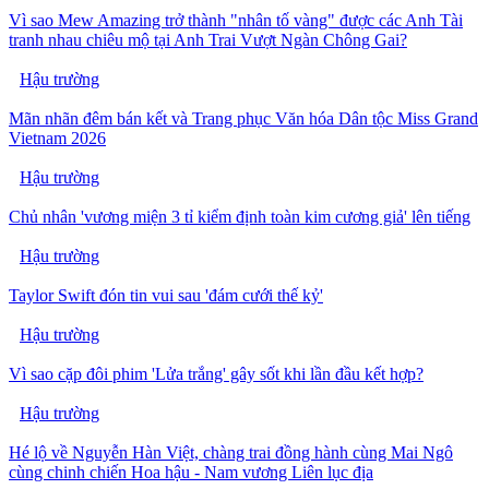
Vì sao Mew Amazing trở thành "nhân tố vàng" được các Anh Tài
tranh nhau chiêu mộ tại Anh Trai Vượt Ngàn Chông Gai?
Hậu trường
Mãn nhãn đêm bán kết và Trang phục Văn hóa Dân tộc Miss Grand
Vietnam 2026
Hậu trường
Chủ nhân 'vương miện 3 tỉ kiểm định toàn kim cương giả' lên tiếng
Hậu trường
Taylor Swift đón tin vui sau 'đám cưới thế kỷ'
Hậu trường
Vì sao cặp đôi phim 'Lửa trắng' gây sốt khi lần đầu kết hợp?
Hậu trường
Hé lộ về Nguyễn Hàn Việt, chàng trai đồng hành cùng Mai Ngô
cùng chinh chiến Hoa hậu - Nam vương Liên lục địa