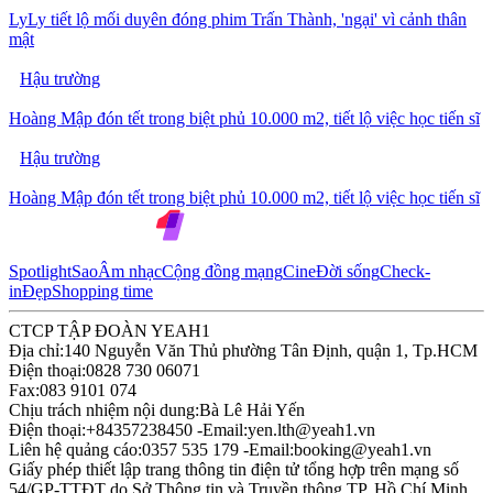
LyLy tiết lộ mối duyên đóng phim Trấn Thành, 'ngại' vì cảnh thân
mật
Hậu trường
Hoàng Mập đón tết trong biệt phủ 10.000 m2, tiết lộ việc học tiến sĩ
Hậu trường
Hoàng Mập đón tết trong biệt phủ 10.000 m2, tiết lộ việc học tiến sĩ
Spotlight
Sao
Âm nhạc
Cộng đồng mạng
Cine
Đời sống
Check-
in
Đẹp
Shopping time
CTCP TẬP ĐOÀN YEAH1
Địa chỉ:
140 Nguyễn Văn Thủ phường Tân Định, quận 1, Tp.HCM
Điện thoại:
0828 730 06071
Fax:
083 9101 074
Chịu trách nhiệm nội dung:
Bà Lê Hải Yến
Điện thoại:
+84357238450 -
Email:
yen.lth@yeah1.vn
Liên hệ quảng cáo:
0357 535 179 -
Email:
booking@yeah1.vn
Giấy phép thiết lập trang thông tin điện tử tổng hợp trên mạng số
54/GP-TTĐT do Sở Thông tin và Truyền thông TP. Hồ Chí Minh