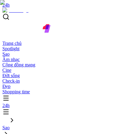
24h
Trang chủ
Spotlight
Sao
Âm nhạc
Cộng đồng mạng
Cine
Đời sống
Check-in
Đẹp
Shopping time
24h
Sao