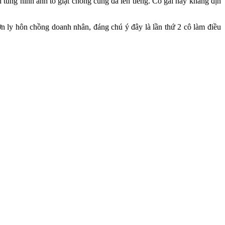
tung hình ảnh tố giật chồng cũng đã lên tiếng. Cô gái này khẳng địn
n ly hôn chồng doanh nhân, đáng chú ý đây là lần thứ 2 cô làm điều