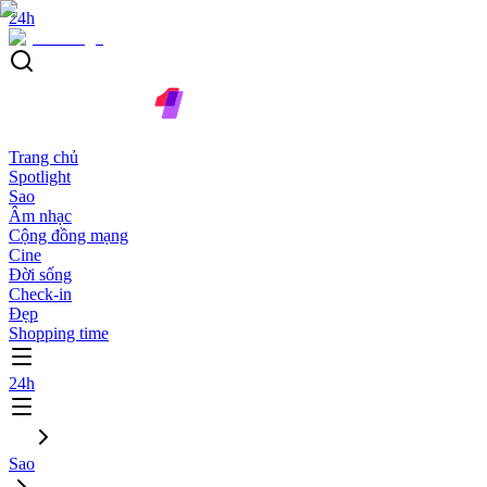
24h
Trang chủ
Spotlight
Sao
Âm nhạc
Cộng đồng mạng
Cine
Đời sống
Check-in
Đẹp
Shopping time
24h
Sao