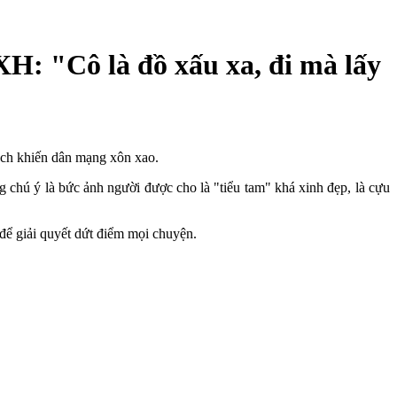
XH: "Cô là đồ xấu xa, đi mà lấy
ách khiến dân mạng xôn xao.
 chú ý là bức ảnh người được cho là "tiểu tam" khá xinh đẹp, là cựu
để giải quyết dứt điểm mọi chuyện.