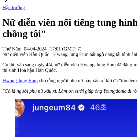
Hậu trường
Nữ diễn viên nổi tiếng tung hìn
chồng tôi"
Thứ Năm, 04-04-2024 | 17:01 (GMT+7)
Nữ diễn viên Hàn Quốc - Hwang Jung Eum bất ngờ đăng tải hình ảnh 
Cụ thể vào sáng ngày 4/4, nữ diễn viên Hwang Jung Eum đã đăng một 
thí sinh Hoa hậu Hàn Quốc.
Hwang Jung Eum
cho rằng người phụ nữ này xấu xí khi đã "tòm tem
"Cô là người phụ nữ xấu xí. Làm ơn cưới giúp ông Youngdonie đi r