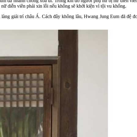
um đã nhanh chóng xóa đi. Trong khi đó người phụ nữ bị nữ diễn viên 
 diễn viên phải xin lỗi nếu không sẽ khởi kiện vì tội vu khống.
 làng giải trí châu Á. Cách đây không lâu, Hwang Jung Eum đã đệ đơ