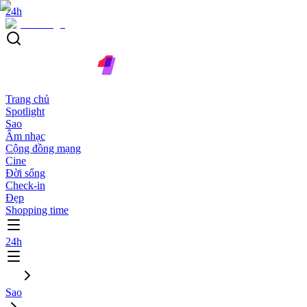
24h
Trang chủ
Spotlight
Sao
Âm nhạc
Cộng đồng mạng
Cine
Đời sống
Check-in
Đẹp
Shopping time
24h
Sao