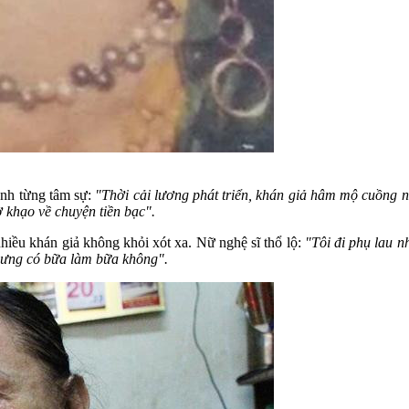
ạnh từng tâm sự:
"Thời cải lương phát triển, khán giả hâm mộ cuồng nh
ờ khạo về chuyện tiền bạc".
iều khán giả không khỏi xót xa. Nữ nghệ sĩ thổ lộ:
"Tôi đi phụ lau n
 Nhưng có bữa làm bữa không".