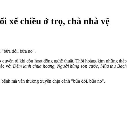
i xế chiều ở trọ, chà nhà vệ
n "bữa đói, bữa no".
ẹp quyến rũ khi còn hoạt động nghệ thuật. Thời hoàng kim những thập
các vở:
Đêm lạnh chùa hoang, Người hùng sơn cước, Mùa thu Bạch
u bệnh mà vẫn thường xuyên chịu cảnh "bữa đói, bữa no".