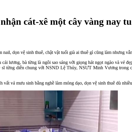
 nhận cát-xê một cây vàng nay tuổ
 nail, dọn vệ sinh thuê, chật vật tuổi già ai thuê gì cũng làm nhưng vẫ
u cải lương, bà từng là ngôi sao sáng với giọng hát ngọt ngào và vẻ đ
hệ sĩ từng diễn chung với NSND Lệ Thủy, NSƯT Minh Vương trong 
h vất vả mưu sinh bằng nghề làm móng dạo, dọn vệ sinh thuê dù nhiề