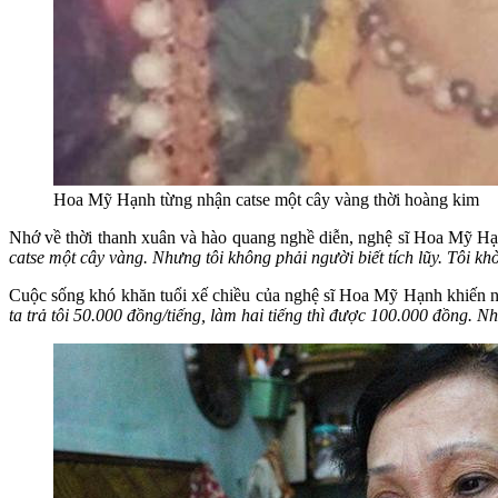
Hoa Mỹ Hạnh từng nhận catse một cây vàng thời hoàng kim
Nhớ về thời thanh xuân và hào quang nghề diễn, nghệ sĩ Hoa Mỹ H
catse một cây vàng. Nhưng tôi không phải người biết tích lũy. Tôi kh
Cuộc sống khó khăn tuổi xế chiều của nghệ sĩ Hoa Mỹ Hạnh khiến nh
ta trả tôi 50.000 đồng/tiếng, làm hai tiếng thì được 100.000 đồng.