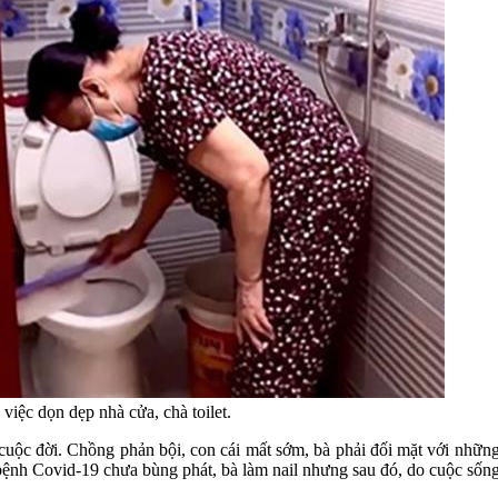
việc dọn dẹp nhà cửa, chà toilet.
 cuộc đời. Chồng phản bội, con cái mất sớm, bà phải đối mặt với nhữn
bệnh Covid-19 chưa bùng phát, bà làm nail nhưng sau đó, do cuộc sốn