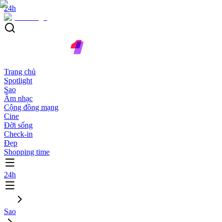
24h
Trang chủ
Spotlight
Sao
Âm nhạc
Cộng đồng mạng
Cine
Đời sống
Check-in
Đẹp
Shopping time
24h
Sao