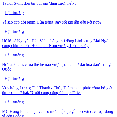
Taylor Swift đón tin vui sau 'đám cưới thế kỷ'
Hậu trường
Vì sao cặp đôi phim 'Lửa trắng' gây sốt khi lần đầu kết hợp?
Hậu trường
Hé lộ về Nguyễn Hàn Việt, chàng trai đồng hành cùng Mai Ngô
cùng chinh chiến Hoa hậu - Nam vương Liên lục địa
Hậu trường
Hơn 20 năm, chưa thế hệ nào vượt qua dàn 'tứ đại hoa đán' Trung
Quốc
Hậu trường
Vợ chồng Lương Thế Thành - Thúy Diễm hạnh phúc công bố giới
tính con thứ hai: "Cuối cùng cũng đủ nếp đủ tẻ"
Hậu trường
MC Hồng Phúc nhận vai trò mới, tiếp tục gắn bó với các hoạt động
vì cộng đồng