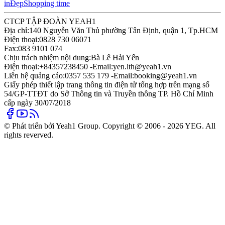
in
Đẹp
Shopping time
CTCP TẬP ĐOÀN YEAH1
Địa chỉ:
140 Nguyễn Văn Thủ phường Tân Định, quận 1, Tp.HCM
Điện thoại:
0828 730 06071
Fax:
083 9101 074
Chịu trách nhiệm nội dung:
Bà Lê Hải Yến
Điện thoại:
+84357238450 -
Email:
yen.lth@yeah1.vn
Liên hệ quảng cáo:
0357 535 179 -
Email:
booking@yeah1.vn
Giấy phép thiết lập trang thông tin điện tử tổng hợp trên mạng số
54/GP-TTĐT do Sở Thông tin và Truyền thông TP. Hồ Chí Minh
cấp ngày 30/07/2018
© Phát triển bởi Yeah1 Group. Copyright © 2006 - 2026 YEG. All
rights reverved.