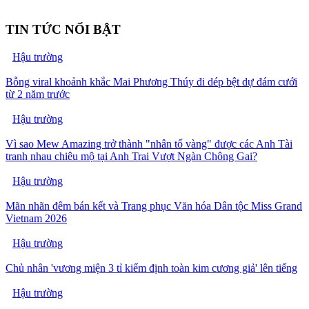
TIN TỨC NỔI BẬT
Hậu trường
Bỗng viral khoảnh khắc Mai Phương Thúy đi dép bệt dự đám cưới
từ 2 năm trước
Hậu trường
Vì sao Mew Amazing trở thành "nhân tố vàng" được các Anh Tài
tranh nhau chiêu mộ tại Anh Trai Vượt Ngàn Chông Gai?
Hậu trường
Mãn nhãn đêm bán kết và Trang phục Văn hóa Dân tộc Miss Grand
Vietnam 2026
Hậu trường
Chủ nhân 'vương miện 3 tỉ kiểm định toàn kim cương giả' lên tiếng
Hậu trường