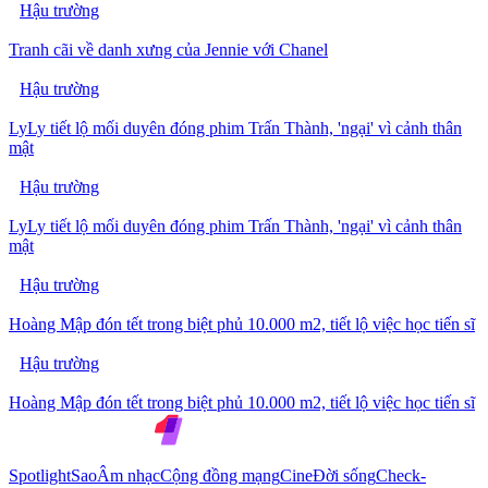
Hậu trường
Tranh cãi về danh xưng của Jennie với Chanel
Hậu trường
LyLy tiết lộ mối duyên đóng phim Trấn Thành, 'ngại' vì cảnh thân
mật
Hậu trường
LyLy tiết lộ mối duyên đóng phim Trấn Thành, 'ngại' vì cảnh thân
mật
Hậu trường
Hoàng Mập đón tết trong biệt phủ 10.000 m2, tiết lộ việc học tiến sĩ
Hậu trường
Hoàng Mập đón tết trong biệt phủ 10.000 m2, tiết lộ việc học tiến sĩ
Spotlight
Sao
Âm nhạc
Cộng đồng mạng
Cine
Đời sống
Check-