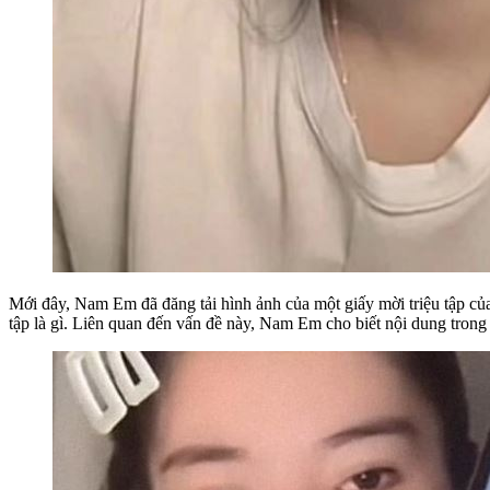
Mới đây, Nam Em đã đăng tải hình ảnh của một giấy mời triệu tập củ
tập là gì. Liên quan đến vấn đề này, Nam Em cho biết nội dung tron