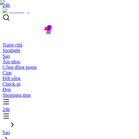
24h
Trang chủ
Spotlight
Sao
Âm nhạc
Cộng đồng mạng
Cine
Đời sống
Check-in
Đẹp
Shopping time
24h
Sao