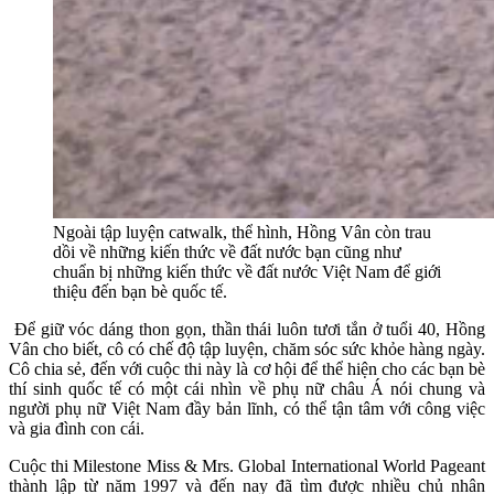
Ngoài tập luyện catwalk, thể hình, Hồng Vân còn trau
dồi về những kiến thức về đất nước bạn cũng như
chuẩn bị những kiến thức về đất nước Việt Nam để giới
thiệu đến bạn bè quốc tế.
Để giữ vóc dáng thon gọn, thần thái luôn tươi tắn ở tuổi 40, Hồng
Vân cho biết, cô có chế độ tập luyện, chăm sóc sức khỏe hàng ngày.
Cô chia sẻ, đến với cuộc thi này là cơ hội để thể hiện cho các bạn bè
thí sinh quốc tế có một cái nhìn về phụ nữ châu Á nói chung và
người phụ nữ Việt Nam đầy bản lĩnh, có thể tận tâm với công việc
và gia đình con cái.
Cuộc thi Milestone Miss & Mrs. Global International World Pageant
thành lập từ năm 1997 và đến nay đã tìm được nhiều chủ nhân