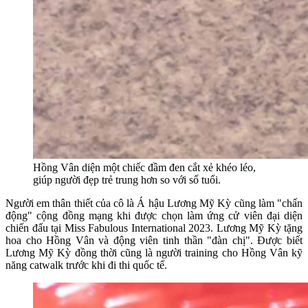
Hồng Vân diện một chiếc đầm đen cắt xẻ khéo léo,
giúp người đẹp trẻ trung hơn so với số tuổi.
Người em thân thiết của cô là Á hậu Lương Mỹ Kỳ cũng làm "chấn
động" cộng đồng mạng khi được chọn làm ứng cử viên đại diện
chiến đấu tại Miss Fabulous International 2023. Lương Mỹ Kỳ tặng
hoa cho Hồng Vân và động viên tinh thần "đàn chị". Được biết
Lương Mỹ Kỳ đồng thời cũng là người training cho Hồng Vân kỹ
năng catwalk trước khi đi thi quốc tế.