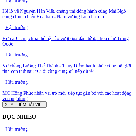
Hậu trường
Hé lộ về Nguyễn Hàn Việt, chàng trai đồng hành cùng Mai Ngô
cùng chinh chiến Hoa hậu - Nam vương Liên lục địa
Hậu trường
Hơn 20 năm, chưa thế hệ nào vượt qua dàn 'tứ đại hoa đán' Trung
Quốc
Hậu trường
Vợ chồng Lương Thế Thành - Thúy Diễm hạnh phúc công bố giới
tính con thứ hai: "Cuối cùng cũng đủ nếp đủ tẻ"
Hậu trường
MC Hồng Phúc nhận vai trò mới, tiếp tục gắn bó với các hoạt động
vì cộng đồng
XEM THÊM BÀI VIẾT
ĐỌC NHIỀU
Hậu trường