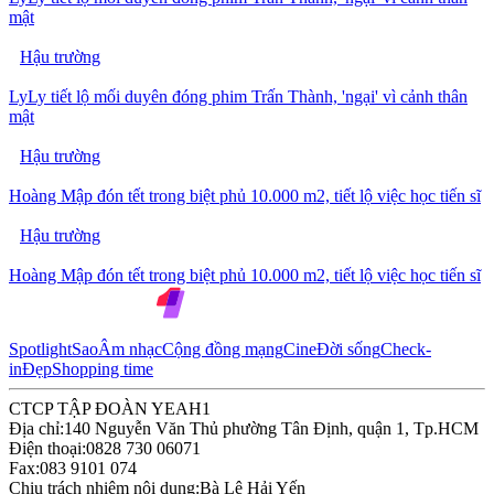
mật
Hậu trường
LyLy tiết lộ mối duyên đóng phim Trấn Thành, 'ngại' vì cảnh thân
mật
Hậu trường
Hoàng Mập đón tết trong biệt phủ 10.000 m2, tiết lộ việc học tiến sĩ
Hậu trường
Hoàng Mập đón tết trong biệt phủ 10.000 m2, tiết lộ việc học tiến sĩ
Spotlight
Sao
Âm nhạc
Cộng đồng mạng
Cine
Đời sống
Check-
in
Đẹp
Shopping time
CTCP TẬP ĐOÀN YEAH1
Địa chỉ:
140 Nguyễn Văn Thủ phường Tân Định, quận 1, Tp.HCM
Điện thoại:
0828 730 06071
Fax:
083 9101 074
Chịu trách nhiệm nội dung:
Bà Lê Hải Yến