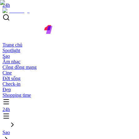
24h
Trang chủ
Spotlight
Sao
Âm nhạc
Cộng đồng mạng
Cine
Đời sống
Check-in
Đẹp
Shopping time
24h
Sao