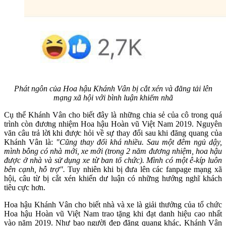
Phát ngôn của Hoa hậu Khánh Vân bị cắt xén và đăng tải lên
mạng xã hội với bình luận khiếm nhã
Cụ thể Khánh Vân cho biết đây là những chia sẻ của cô trong quá
trình còn đương nhiệm Hoa hậu Hoàn vũ Việt Nam 2019. Nguyên
văn câu trả lời khi được hỏi về sự thay đổi sau khi đăng quang của
Khánh Vân là:
"Cũng thay đổi khá nhiều. Sau một đêm ngủ dậy,
mình bỗng có nhà mới, xe mới (trong 2 năm đương nhiệm, hoa hậu
được ở nhà và sử dụng xe từ ban tổ chức). Mình có một ê-kíp luôn
bên cạnh, hỗ trợ".
Tuy nhiên khi bị đưa lên các fanpage mạng xã
hội, câu từ bị cắt xén khiến dư luận có những hướng nghĩ khách
tiêu cực hơn.
Hoa hậu Khánh Vân cho biết nhà và xe là giải thưởng của tổ chức
Hoa hậu Hoàn vũ Việt Nam trao tặng khi đạt danh hiệu cao nhất
vào năm 2019. Như bao người đẹp đăng quang khác, Khánh Vân