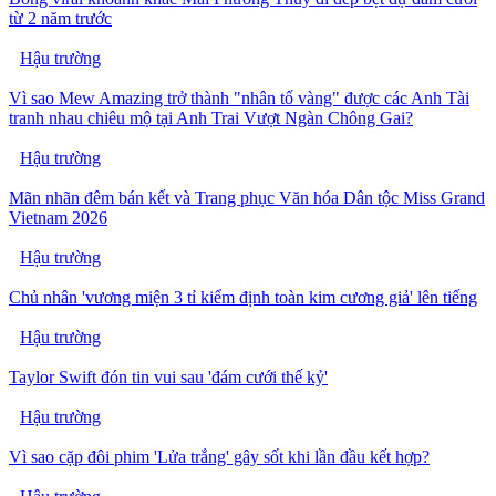
từ 2 năm trước
Hậu trường
Vì sao Mew Amazing trở thành "nhân tố vàng" được các Anh Tài
tranh nhau chiêu mộ tại Anh Trai Vượt Ngàn Chông Gai?
Hậu trường
Mãn nhãn đêm bán kết và Trang phục Văn hóa Dân tộc Miss Grand
Vietnam 2026
Hậu trường
Chủ nhân 'vương miện 3 tỉ kiểm định toàn kim cương giả' lên tiếng
Hậu trường
Taylor Swift đón tin vui sau 'đám cưới thế kỷ'
Hậu trường
Vì sao cặp đôi phim 'Lửa trắng' gây sốt khi lần đầu kết hợp?