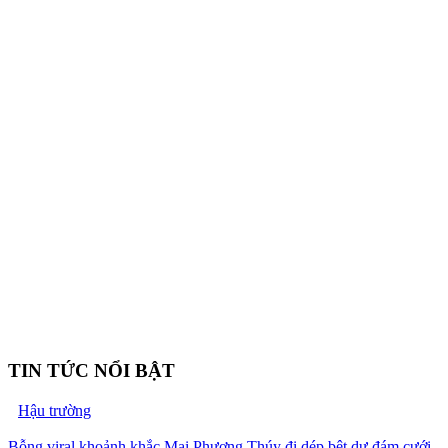
TIN TỨC NỔI BẬT
Hậu trường
Bỗng viral khoảnh khắc Mai Phương Thúy đi dép bệt dự đám cưới