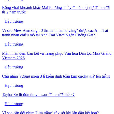
Bỗng viral khoảnh khắc Mai Phương Thúy đi dép bệt dự đám cưới
từ 2 năm trước
Hậu trường
Vì sao Mew Amazing trở thành "nhân tố vàng" được các Anh Tài
tranh nhau chiêu mộ tại Anh Trai Vượt Ngàn Chông Gai?
Hậu trường
Mãn nhãn đêm bán kết và Trang phục Văn hóa Dân tộc Miss Grand
Vietnam 2026
Hậu trường
Chủ nhân 'vương miện 3 tỉ kiểm định toàn kim cương giả' lên tiếng
Hậu trường
Taylor Swift đón tin vui sau 'đám cưới thế kỷ'
Hậu trường
Vì sao cặp đôi phim 'Lửa trắng' gây sốt khi lần đầu kết hợp?