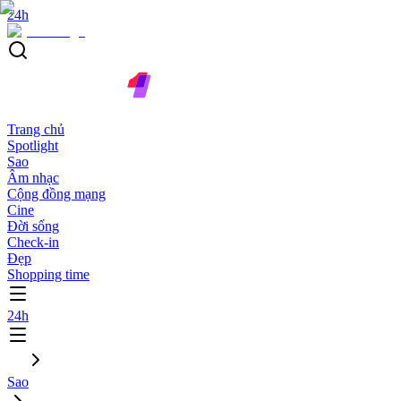
24h
Trang chủ
Spotlight
Sao
Âm nhạc
Cộng đồng mạng
Cine
Đời sống
Check-in
Đẹp
Shopping time
24h
Sao