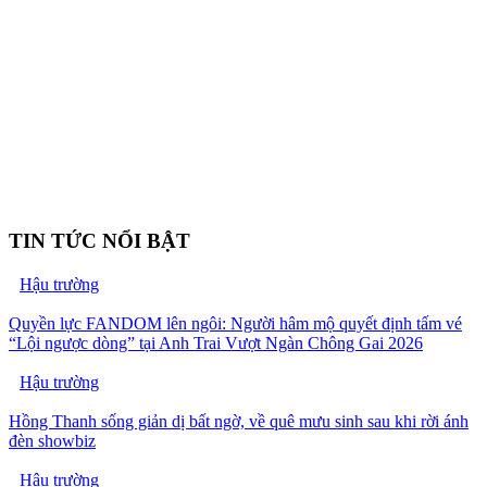
TIN TỨC NỔI BẬT
Hậu trường
Quyền lực FANDOM lên ngôi: Người hâm mộ quyết định tấm vé
“Lội ngược dòng” tại Anh Trai Vượt Ngàn Chông Gai 2026
Hậu trường
Hồng Thanh sống giản dị bất ngờ, về quê mưu sinh sau khi rời ánh
đèn showbiz
Hậu trường