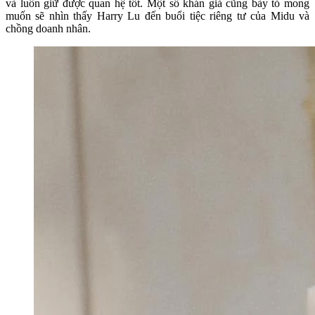
và luôn giữ được quan hệ tốt. Một số khán giả cũng bày tỏ mong
muốn sẽ nhìn thấy Harry Lu đến buổi tiệc riêng tư của Midu và
chồng doanh nhân.