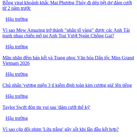
Bỗng viral khoảnh khắc Mai Phương Thúy đi dép bệt dự đám cưới
từ 2 năm trước
Hậu trường
Vì sao Mew Amazing trở thành "nhân tố vàng" được các Anh Tài
tranh nhau chiêu mộ tại Anh Trai Vượt Ngàn Chông Gai?
Hậu trường
Mãn nhãn đêm bán kết và Trang phục Văn hóa Dân tộc Miss Grand
Vietnam 2026
Hậu trường
Chủ nhân 'vương miện 3 tỉ kiểm định toàn kim cương giả' lên tiếng
Hậu trường
Taylor Swift đón tin vui sau 'đám cưới thế kỷ'
Hậu trường
Vì sao cặp đôi phim 'Lửa trắng' gây sốt khi lần đầu kết hợp?