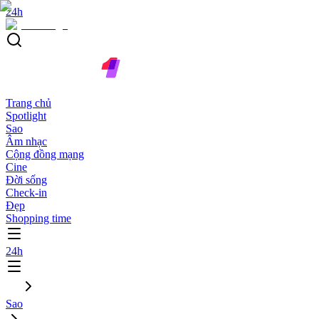
24h
Trang chủ
Spotlight
Sao
Âm nhạc
Cộng đồng mạng
Cine
Đời sống
Check-in
Đẹp
Shopping time
24h
Sao