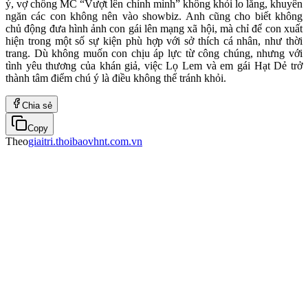
ý, vợ chồng MC “Vượt lên chính mình” không khỏi lo lắng, khuyên
ngăn các con không nên vào showbiz. Anh cũng cho biết không
chủ động đưa hình ảnh con gái lên mạng xã hội, mà chỉ để con xuất
hiện trong một số sự kiện phù hợp với sở thích cá nhân, như thời
trang. Dù không muốn con chịu áp lực từ công chúng, nhưng với
tình yêu thương của khán giả, việc Lọ Lem và em gái Hạt Dẻ trở
thành tâm điểm chú ý là điều không thể tránh khỏi.
Chia sẻ
Copy
Theo
giaitri.thoibaovhnt.com.vn