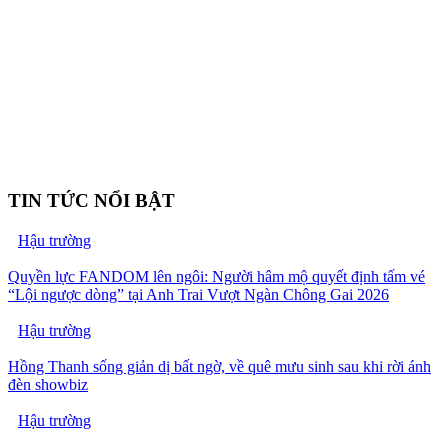
TIN TỨC NỔI BẬT
Hậu trường
Quyền lực FANDOM lên ngôi: Người hâm mộ quyết định tấm vé
“Lội ngược dòng” tại Anh Trai Vượt Ngàn Chông Gai 2026
Hậu trường
Hồng Thanh sống giản dị bất ngờ, về quê mưu sinh sau khi rời ánh
đèn showbiz
Hậu trường