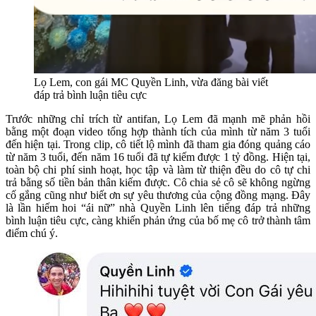
Lọ Lem, con gái MC Quyền Linh, vừa đăng bài viết
đáp trả bình luận tiêu cực
Trước những chỉ trích từ antifan, Lọ Lem đã mạnh mẽ phản hồi
bằng một đoạn video tổng hợp thành tích của mình từ năm 3 tuổi
đến hiện tại. Trong clip, cô tiết lộ mình đã tham gia đóng quảng cáo
từ năm 3 tuổi, đến năm 16 tuổi đã tự kiếm được 1 tỷ đồng. Hiện tại,
toàn bộ chi phí sinh hoạt, học tập và làm từ thiện đều do cô tự chi
trả bằng số tiền bản thân kiếm được. Cô chia sẻ cô sẽ không ngừng
cố gắng cũng như biết ơn sự yêu thương của cộng đồng mạng. Đây
là lần hiếm hoi “ái nữ” nhà Quyền Linh lên tiếng đáp trả những
bình luận tiêu cực, càng khiến phản ứng của bố mẹ cô trở thành tâm
điểm chú ý.