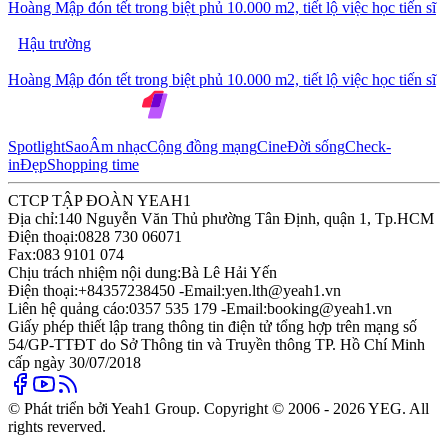
Hoàng Mập đón tết trong biệt phủ 10.000 m2, tiết lộ việc học tiến sĩ
Hậu trường
Hoàng Mập đón tết trong biệt phủ 10.000 m2, tiết lộ việc học tiến sĩ
Spotlight
Sao
Âm nhạc
Cộng đồng mạng
Cine
Đời sống
Check-
in
Đẹp
Shopping time
CTCP TẬP ĐOÀN YEAH1
Địa chỉ:
140 Nguyễn Văn Thủ phường Tân Định, quận 1, Tp.HCM
Điện thoại:
0828 730 06071
Fax:
083 9101 074
Chịu trách nhiệm nội dung:
Bà Lê Hải Yến
Điện thoại:
+84357238450 -
Email:
yen.lth@yeah1.vn
Liên hệ quảng cáo:
0357 535 179 -
Email:
booking@yeah1.vn
Giấy phép thiết lập trang thông tin điện tử tổng hợp trên mạng số
54/GP-TTĐT do Sở Thông tin và Truyền thông TP. Hồ Chí Minh
cấp ngày 30/07/2018
© Phát triển bởi Yeah1 Group. Copyright © 2006 - 2026 YEG. All
rights reverved.