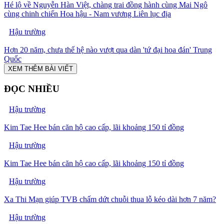
Hé lộ về Nguyễn Hàn Việt, chàng trai đồng hành cùng Mai Ngô
cùng chinh chiến Hoa hậu - Nam vương Liên lục địa
Hậu trường
Hơn 20 năm, chưa thế hệ nào vượt qua dàn 'tứ đại hoa đán' Trung
Quốc
XEM THÊM BÀI VIẾT
ĐỌC NHIỀU
Hậu trường
Kim Tae Hee bán căn hộ cao cấp, lãi khoảng 150 tỉ đồng
Hậu trường
Kim Tae Hee bán căn hộ cao cấp, lãi khoảng 150 tỉ đồng
Hậu trường
Xa Thi Mạn giúp TVB chấm dứt chuỗi thua lỗ kéo dài hơn 7 năm?
Hậu trường