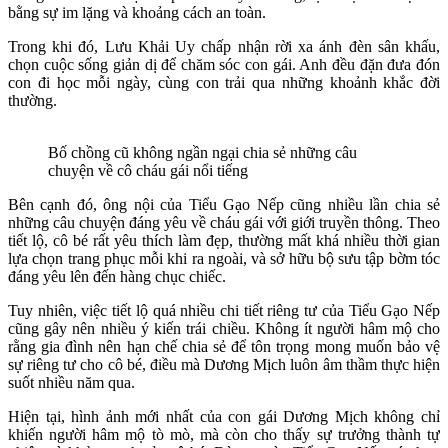
bằng sự im lặng và khoảng cách an toàn.
Trong khi đó, Lưu Khải Uy chấp nhận rời xa ánh đèn sân khấu,
chọn cuộc sống giản dị để chăm sóc con gái. Anh đều đặn đưa đón
con đi học mỗi ngày, cùng con trải qua những khoảnh khắc đời
thường.
Bố chồng cũ không ngần ngại chia sẻ những câu
chuyện về cô cháu gái nổi tiếng
Bên cạnh đó, ông nội của Tiểu Gạo Nếp cũng nhiều lần chia sẻ
những câu chuyện đáng yêu về cháu gái với giới truyền thông. Theo
tiết lộ, cô bé rất yêu thích làm đẹp, thường mất khá nhiều thời gian
lựa chọn trang phục mỗi khi ra ngoài, và sở hữu bộ sưu tập bờm tóc
đáng yêu lên đến hàng chục chiếc.
Tuy nhiên, việc tiết lộ quá nhiều chi tiết riêng tư của Tiểu Gạo Nếp
cũng gây nên nhiều ý kiến trái chiều. Không ít người hâm mộ cho
rằng gia đình nên hạn chế chia sẻ để tôn trọng mong muốn bảo vệ
sự riêng tư cho cô bé, điều mà Dương Mịch luôn âm thầm thực hiện
suốt nhiều năm qua.
Hiện tại, hình ảnh mới nhất của con gái Dương Mịch không chỉ
khiến người hâm mộ tò mò, mà còn cho thấy sự trưởng thành tự