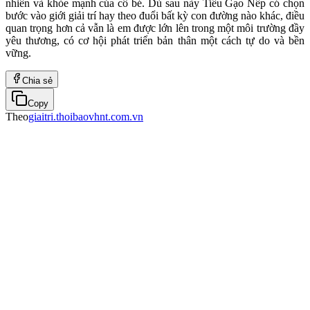
nhiên và khỏe mạnh của cô bé. Dù sau này Tiểu Gạo Nếp có chọn
bước vào giới giải trí hay theo đuổi bất kỳ con đường nào khác, điều
quan trọng hơn cả vẫn là em được lớn lên trong một môi trường đầy
yêu thương, có cơ hội phát triển bản thân một cách tự do và bền
vững.
Chia sẻ
Copy
Theo
giaitri.thoibaovhnt.com.vn