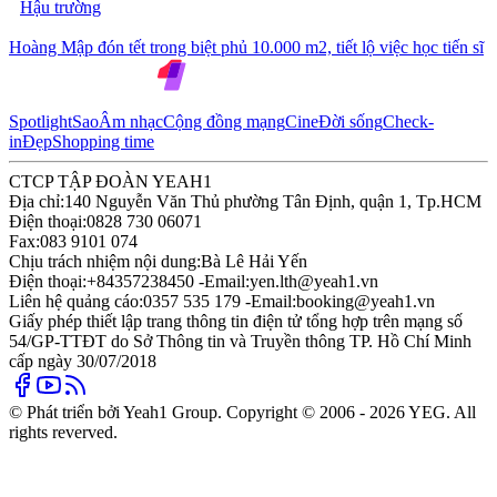
Hậu trường
Hoàng Mập đón tết trong biệt phủ 10.000 m2, tiết lộ việc học tiến sĩ
Spotlight
Sao
Âm nhạc
Cộng đồng mạng
Cine
Đời sống
Check-
in
Đẹp
Shopping time
CTCP TẬP ĐOÀN YEAH1
Địa chỉ:
140 Nguyễn Văn Thủ phường Tân Định, quận 1, Tp.HCM
Điện thoại:
0828 730 06071
Fax:
083 9101 074
Chịu trách nhiệm nội dung:
Bà Lê Hải Yến
Điện thoại:
+84357238450 -
Email:
yen.lth@yeah1.vn
Liên hệ quảng cáo:
0357 535 179 -
Email:
booking@yeah1.vn
Giấy phép thiết lập trang thông tin điện tử tổng hợp trên mạng số
54/GP-TTĐT do Sở Thông tin và Truyền thông TP. Hồ Chí Minh
cấp ngày 30/07/2018
© Phát triển bởi Yeah1 Group. Copyright © 2006 - 2026 YEG. All
rights reverved.