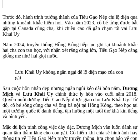
Trước đó, hành trình trưởng thành của Tiểu Gạo Nếp chỉ lộ diện qua
những khoảnh khắc hiếm hoi. Vào năm 2023, cô bé từng được bắt
gặp tại Canada cùng cha, khi chiều cao đã gần chạm tới vai Lưu
Khải Uy.
Năm 2024, truyền thông Hồng Kông tiếp tục ghi lại khoảnh khắc
hai cha con tan học, với nhận xét rằng càng lớn, Tiểu Gạo Nếp càng
giống mẹ như hai giọt nước.
Lưu Khải Uy không ngần ngại để lộ diện mạo của con
gái
Sau cuộc hôn nhân đẹp nhưng ngắn ngủi kéo dài bốn năm,
Dương
Mịch
và
Lưu Khải Uy
chính thức ly hôn vào cuối năm 2018.
Quyền nuôi dưỡng Tiểu Gạo Nếp được giao cho Lưu Khải Uy. Từ
đó, cô bé sống cùng cha và ông bà nội tại Hồng Kông, theo học tại
một trường quốc tế danh tiếng, tận hưởng một tuổi thơ khá kín tiếng
và bình yên.
Mặc dù lịch trình công việc dày đặc, Dương Mịch vẫn luôn dành sự
quan tâm thầm lặng cho con gái. Cô hiếm khi chia sẻ hình ảnh hay
thông tin về Tiểu Gạo Nếp trước truyền thông, lựa chọn bảo vệ con