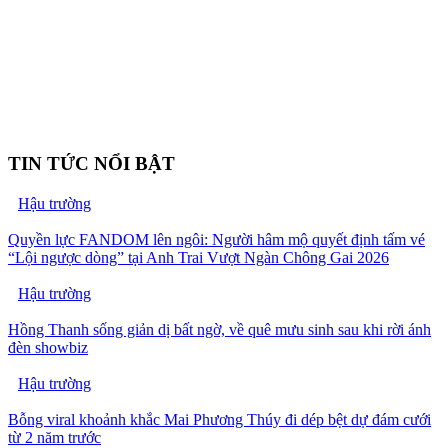
TIN TỨC NỔI BẬT
Hậu trường
Quyền lực FANDOM lên ngôi: Người hâm mộ quyết định tấm vé
“Lội ngược dòng” tại Anh Trai Vượt Ngàn Chông Gai 2026
Hậu trường
Hồng Thanh sống giản dị bất ngờ, về quê mưu sinh sau khi rời ánh
đèn showbiz
Hậu trường
Bỗng viral khoảnh khắc Mai Phương Thúy đi dép bệt dự đám cưới
từ 2 năm trước