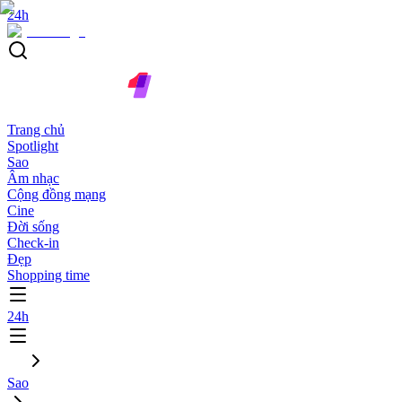
24h
Trang chủ
Spotlight
Sao
Âm nhạc
Cộng đồng mạng
Cine
Đời sống
Check-in
Đẹp
Shopping time
24h
Sao