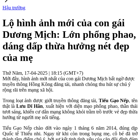
Hậu trường
Lộ hình ảnh mới của con gái
Dương Mịch: Lớn phổng phao,
dáng dấp thừa hưởng nét đẹp
của mẹ
Thứ Năm, 17-04-2025 | 18:15 (GMT+7)
Mới đây, hình ảnh mới nhất của con gái Dương Mịch bất ngờ được
truyền thông Hồng Kông đăng tải, nhanh chóng thu hút sự chú ý
rộng rãi trên mạng xã hội.
Trong loạt ảnh được giới truyền thông đăng tải,
Tiểu Gạo Nếp
, tên
thật là
Lưu Dĩ Hân
, xuất hiện với diện mạo phổng phao, thần thái
tươi sáng, khiến cư dân mạng không khỏi trầm trồ trước vẻ đẹp thừa
hưởng từ người mẹ nổi tiếng.
Tiểu Gạo Nếp chào đời vào ngày 1 tháng 6 năm 2014, đúng dịp
Quốc tế Thiếu nhi. Ngay từ khi còn trong bụng mẹ, cô bé đã trở
thành tâm điểm chú ý, bởi sự kết tinh tình yêu của cặp đôi đình đám