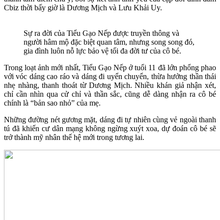
Cbiz thời bấy giờ là Dương Mịch và Lưu Khải Uy.
Sự ra đời của Tiểu Gạo Nếp được truyền thông và
người hâm mộ đặc biệt quan tâm, nhưng song song đó,
gia đình luôn nỗ lực bảo vệ tối đa đời tư của cô bé.
Trong loạt ảnh mới nhất, Tiểu Gạo Nếp ở tuổi 11 đã lớn phổng phao
với vóc dáng cao ráo và dáng đi uyển chuyển, thừa hưởng thần thái
nhẹ nhàng, thanh thoát từ Dương Mịch. Nhiều khán giả nhận xét,
chỉ cần nhìn qua cử chỉ và thần sắc, cũng dễ dàng nhận ra cô bé
chính là “bản sao nhỏ” của mẹ.
Những đường nét gương mặt, dáng đi tự nhiên cùng vẻ ngoài thanh
tú đã khiến cư dân mạng không ngừng xuýt xoa, dự đoán cô bé sẽ
trở thành mỹ nhân thế hệ mới trong tương lai.