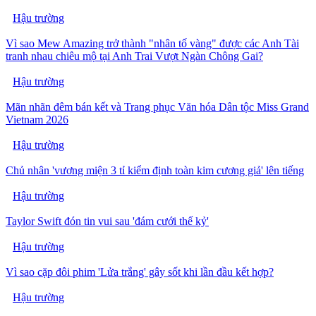
Hậu trường
Vì sao Mew Amazing trở thành "nhân tố vàng" được các Anh Tài
tranh nhau chiêu mộ tại Anh Trai Vượt Ngàn Chông Gai?
Hậu trường
Mãn nhãn đêm bán kết và Trang phục Văn hóa Dân tộc Miss Grand
Vietnam 2026
Hậu trường
Chủ nhân 'vương miện 3 tỉ kiểm định toàn kim cương giả' lên tiếng
Hậu trường
Taylor Swift đón tin vui sau 'đám cưới thế kỷ'
Hậu trường
Vì sao cặp đôi phim 'Lửa trắng' gây sốt khi lần đầu kết hợp?
Hậu trường