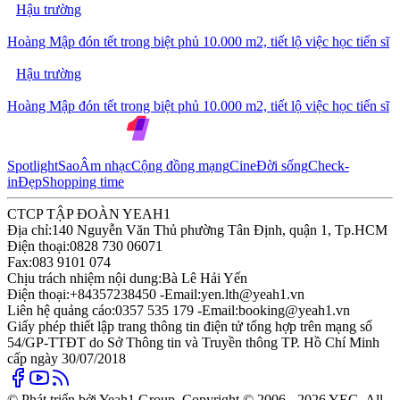
Hậu trường
Hoàng Mập đón tết trong biệt phủ 10.000 m2, tiết lộ việc học tiến sĩ
Hậu trường
Hoàng Mập đón tết trong biệt phủ 10.000 m2, tiết lộ việc học tiến sĩ
Spotlight
Sao
Âm nhạc
Cộng đồng mạng
Cine
Đời sống
Check-
in
Đẹp
Shopping time
CTCP TẬP ĐOÀN YEAH1
Địa chỉ:
140 Nguyễn Văn Thủ phường Tân Định, quận 1, Tp.HCM
Điện thoại:
0828 730 06071
Fax:
083 9101 074
Chịu trách nhiệm nội dung:
Bà Lê Hải Yến
Điện thoại:
+84357238450 -
Email:
yen.lth@yeah1.vn
Liên hệ quảng cáo:
0357 535 179 -
Email:
booking@yeah1.vn
Giấy phép thiết lập trang thông tin điện tử tổng hợp trên mạng số
54/GP-TTĐT do Sở Thông tin và Truyền thông TP. Hồ Chí Minh
cấp ngày 30/07/2018
© Phát triển bởi Yeah1 Group. Copyright © 2006 - 2026 YEG. All