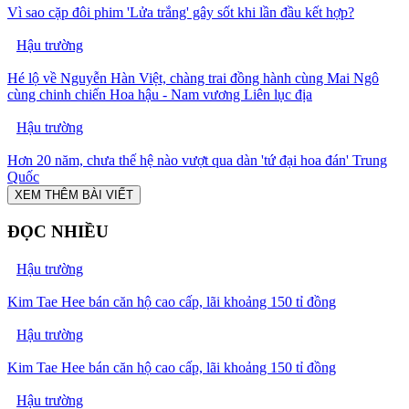
Vì sao cặp đôi phim 'Lửa trắng' gây sốt khi lần đầu kết hợp?
Hậu trường
Hé lộ về Nguyễn Hàn Việt, chàng trai đồng hành cùng Mai Ngô
cùng chinh chiến Hoa hậu - Nam vương Liên lục địa
Hậu trường
Hơn 20 năm, chưa thế hệ nào vượt qua dàn 'tứ đại hoa đán' Trung
Quốc
XEM THÊM BÀI VIẾT
ĐỌC NHIỀU
Hậu trường
Kim Tae Hee bán căn hộ cao cấp, lãi khoảng 150 tỉ đồng
Hậu trường
Kim Tae Hee bán căn hộ cao cấp, lãi khoảng 150 tỉ đồng
Hậu trường