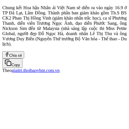
Chung kết Hoa hậu Nhân ái Việt Nam sẽ diễn ra vào ngày 16.9 ở
TP Đà Lạt, Lâm Đồng. Thành phần ban giám khảo gồm Th.S BS
CK2 Phan Thị Hồng Vinh (giám khảo nhân trắc học), ca sĩ Phương
Thanh, diễn viên Trương Ngọc Ánh, đạo diễn Phước Sang, ông
Nickson Sim đến từ Malaysia (nhà sáng lập cuộc thi Miss Petite
Global, người đẹp Đỗ Ngọc Hà, doanh nhân Lê Thị Thu và ông
Vương Duy Biên (Nguyên Thứ trưởng Bộ Văn hóa - Thể thao - Du
lịch).
Chia sẻ
Copy
Theo
giaitri.thoibaovhnt.com.vn