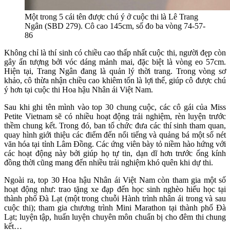
Một trong 5 cái tên được chú ý ở cuộc thi là Lê Trang
Ngân (SBD 279). Cô cao 145cm, số đo ba vòng 74-57-
86
Không chỉ là thí sinh có chiều cao thấp nhất cuộc thi, người đẹp còn
gây ấn tượng bởi vóc dáng mảnh mai, đặc biệt là vòng eo 57cm.
Hiện tại, Trang Ngân đang là quản lý thời trang. Trong vòng sơ
khảo, cô thừa nhận chiều cao khiêm tốn là lợi thế, giúp cô được chú
ý hơn tại cuộc thi Hoa hậu Nhân ái Việt Nam.
Sau khi ghi tên mình vào top 30 chung cuộc, các cô gái của Miss
Petite Vietnam sẽ có nhiều hoạt động trải nghiệm, rèn luyện trước
thềm chung kết. Trong đó, ban tổ chức đưa các thí sinh tham quan,
quay hình giới thiệu các điểm đến nổi tiếng và quảng bá một số nét
văn hóa tại tỉnh Lâm Đồng. Các ứng viên bày tỏ niềm hào hứng với
các hoạt động này bởi giúp họ tự tin, dạn dĩ hơn trước ống kính
đồng thời cũng mang đến nhiều trải nghiệm khó quên khi dự thi.
Ngoài ra, top 30 Hoa hậu Nhân ái Việt Nam còn tham gia một số
hoạt động như: trao tặng xe đạp đến học sinh nghèo hiếu học tại
thành phố Đà Lạt (một trong chuỗi Hành trình nhân ái trong và sau
cuộc thi); tham gia chương trình Mini Marathon tại thành phố Đà
Lạt; luyện tập, huấn luyện chuyên môn chuẩn bị cho đêm thi chung
kết…