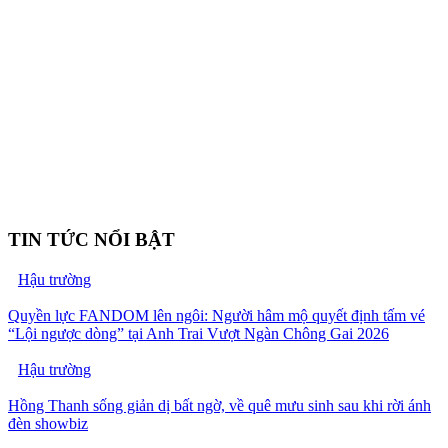
TIN TỨC NỔI BẬT
Hậu trường
Quyền lực FANDOM lên ngôi: Người hâm mộ quyết định tấm vé
“Lội ngược dòng” tại Anh Trai Vượt Ngàn Chông Gai 2026
Hậu trường
Hồng Thanh sống giản dị bất ngờ, về quê mưu sinh sau khi rời ánh
đèn showbiz