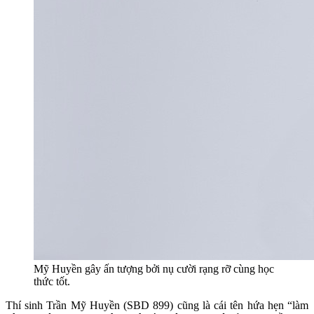
Mỹ Huyền gây ấn tượng bởi nụ cười rạng rỡ cùng học
thức tốt.
Thí sinh Trần Mỹ Huyền (SBD 899) cũng là cái tên hứa hẹn “làm