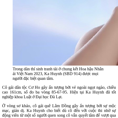
Trong dàn thí sinh tranh tài ở chung kết Hoa hậu Nhân
ái Việt Nam 2023, Ka Huynh (SBD 914) được mọi
người đặc biệt quan tâm.
Cô gái dân tộc Cơ Ho gây ấn tượng bởi vẻ ngoài ngọt ngào, chiều
cao 161cm, số đo ba vòng 85-67-95. Hiện tại Ka Huynh đã tốt
nghiệp khoa Luật ở Đại học Đà Lạt.
Ở vòng sơ khảo, cô gái quê Lâm Đồng gây ấn tượng bởi sự mộc
mạc, giản dị. Ka Huynh cho biết dù cô đến với cuộc thi nhờ sự
động viên từ một số người quen song cô vẫn quyết tâm để vượt qua