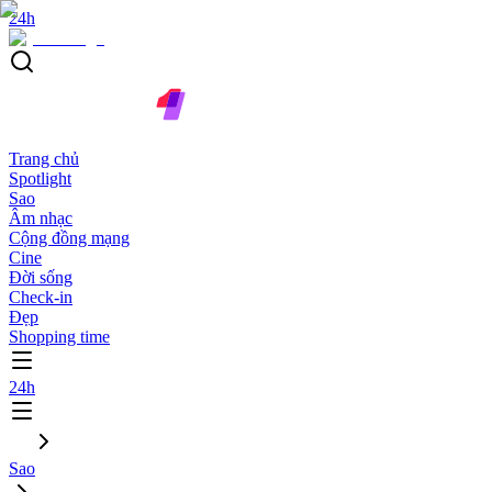
24h
Trang chủ
Spotlight
Sao
Âm nhạc
Cộng đồng mạng
Cine
Đời sống
Check-in
Đẹp
Shopping time
24h
Sao