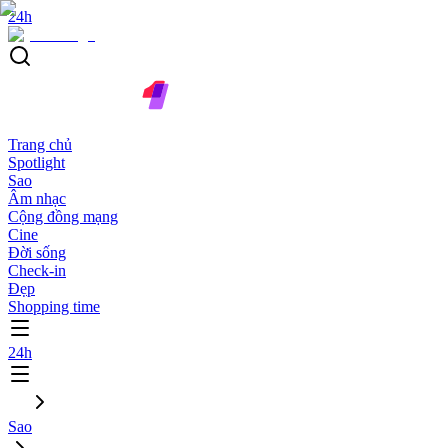
24h
Trang chủ
Spotlight
Sao
Âm nhạc
Cộng đồng mạng
Cine
Đời sống
Check-in
Đẹp
Shopping time
24h
Sao