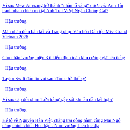
Vì sao Mew Amazing trở thành "nhân tố vàng" được các Anh Tài
tranh nhau chiêu mộ tại Anh Trai Vượt Ngàn Chông Gai?
Hậu trường
Mãn nhãn đêm bán kết và Trang phục Văn hóa Dân tộc Miss Grand
Vietnam 2026
Hậu trường
Chủ nhân 'vương miện 3 tỉ kiểm định toàn kim cương giả' lên tiếng
Hậu trường
Taylor Swift đón tin vui sau 'đám cưới thế kỷ'
Hậu trường
Vì sao cặp đôi phim 'Lửa trắng' gây sốt khi lần đầu kết hợp?
Hậu trường
Hé lộ về Nguyễn Hàn Việt, chàng trai đồng hành cùng Mai Ngô
cùng chinh chiến Hoa hậu - Nam vương Liên lục địa