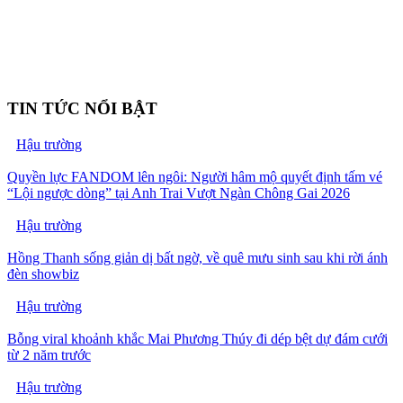
TIN TỨC NỔI BẬT
Hậu trường
Quyền lực FANDOM lên ngôi: Người hâm mộ quyết định tấm vé
“Lội ngược dòng” tại Anh Trai Vượt Ngàn Chông Gai 2026
Hậu trường
Hồng Thanh sống giản dị bất ngờ, về quê mưu sinh sau khi rời ánh
đèn showbiz
Hậu trường
Bỗng viral khoảnh khắc Mai Phương Thúy đi dép bệt dự đám cưới
từ 2 năm trước
Hậu trường