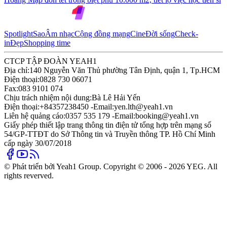
Spotlight
Sao
Âm nhạc
Cộng đồng mạng
Cine
Đời sống
Check-
in
Đẹp
Shopping time
CTCP TẬP ĐOÀN YEAH1
Địa chỉ:
140 Nguyễn Văn Thủ phường Tân Định, quận 1, Tp.HCM
Điện thoại:
0828 730 06071
Fax:
083 9101 074
Chịu trách nhiệm nội dung:
Bà Lê Hải Yến
Điện thoại:
+84357238450 -
Email:
yen.lth@yeah1.vn
Liên hệ quảng cáo:
0357 535 179 -
Email:
booking@yeah1.vn
Giấy phép thiết lập trang thông tin điện tử tổng hợp trên mạng số
54/GP-TTĐT do Sở Thông tin và Truyền thông TP. Hồ Chí Minh
cấp ngày 30/07/2018
© Phát triển bởi Yeah1 Group. Copyright © 2006 - 2026 YEG. All
rights reverved.