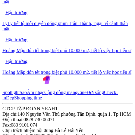
mật
Hậu trường
LyLy tiết lộ mối duyên đóng phim Trấn Thành, 'ngại' vì cảnh thân
mật
Hậu trường
Hoàng Mập đón tết trong biệt phủ 10.000 m2, tiết lộ việc học tiến sĩ
Hậu trường
Hoàng Mập đón tết trong biệt phủ 10.000 m2, tiết lộ việc học tiến sĩ
Spotlight
Sao
Âm nhạc
Cộng đồng mạng
Cine
Đời sống
Check-
in
Đẹp
Shopping time
CTCP TẬP ĐOÀN YEAH1
Địa chỉ:
140 Nguyễn Văn Thủ phường Tân Định, quận 1, Tp.HCM
Điện thoại:
0828 730 06071
Fax:
083 9101 074
Chịu trách nhiệm nội dung:
Bà Lê Hải Yến