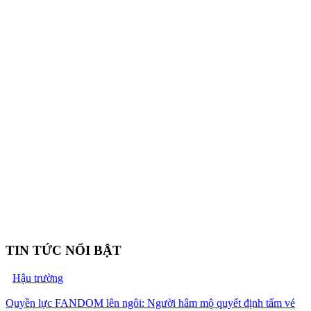
TIN TỨC NỔI BẬT
Hậu trường
Quyền lực FANDOM lên ngôi: Người hâm mộ quyết định tấm vé