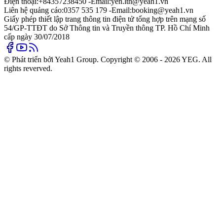
Điện thoại:
+84357238450 -
Email:
yen.lth@yeah1.vn
Liên hệ quảng cáo:
0357 535 179 -
Email:
booking@yeah1.vn
Giấy phép thiết lập trang thông tin điện tử tổng hợp trên mạng số
54/GP-TTĐT do Sở Thông tin và Truyền thông TP. Hồ Chí Minh
cấp ngày 30/07/2018
© Phát triển bởi Yeah1 Group. Copyright © 2006 - 2026 YEG. All
rights reverved.