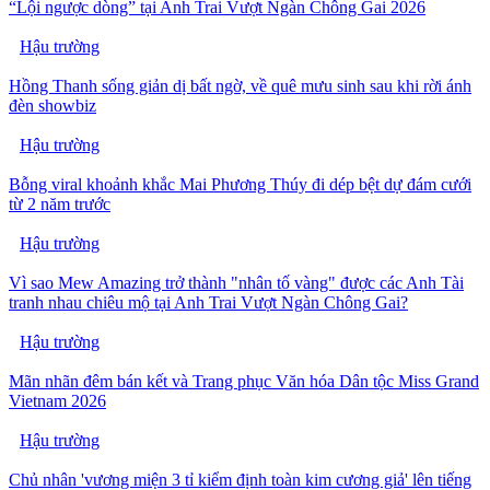
“Lội ngược dòng” tại Anh Trai Vượt Ngàn Chông Gai 2026
Hậu trường
Hồng Thanh sống giản dị bất ngờ, về quê mưu sinh sau khi rời ánh
đèn showbiz
Hậu trường
Bỗng viral khoảnh khắc Mai Phương Thúy đi dép bệt dự đám cưới
từ 2 năm trước
Hậu trường
Vì sao Mew Amazing trở thành "nhân tố vàng" được các Anh Tài
tranh nhau chiêu mộ tại Anh Trai Vượt Ngàn Chông Gai?
Hậu trường
Mãn nhãn đêm bán kết và Trang phục Văn hóa Dân tộc Miss Grand
Vietnam 2026
Hậu trường
Chủ nhân 'vương miện 3 tỉ kiểm định toàn kim cương giả' lên tiếng