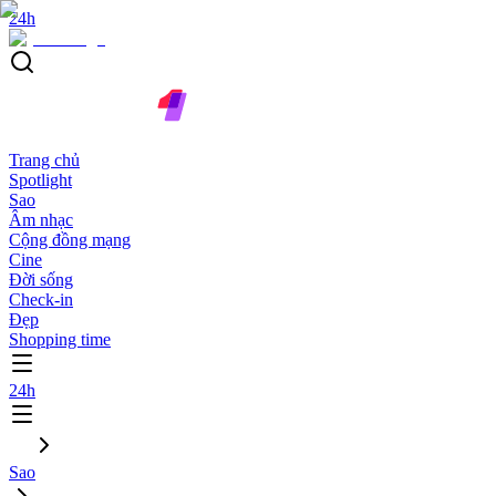
24h
Trang chủ
Spotlight
Sao
Âm nhạc
Cộng đồng mạng
Cine
Đời sống
Check-in
Đẹp
Shopping time
24h
Sao