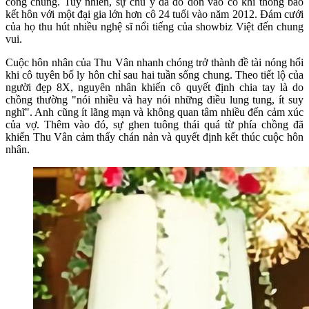
công chúng. Tuy nhiên, sự chú ý đã đổ dồn vào cô khi thông báo
kết hôn với một đại gia lớn hơn cô 24 tuổi vào năm 2012. Đám cưới
của họ thu hút nhiều nghệ sĩ nổi tiếng của showbiz Việt đến chung
vui.
Cuộc hôn nhân của Thu Vân nhanh chóng trở thành đề tài nóng hổi
khi cô tuyên bố ly hôn chỉ sau hai tuần sống chung. Theo tiết lộ của
người đẹp 8X, nguyên nhân khiến cô quyết định chia tay là do
chồng thường "nói nhiều và hay nói những điều lung tung, ít suy
nghĩ". Anh cũng ít lãng mạn và không quan tâm nhiều đến cảm xúc
của vợ. Thêm vào đó, sự ghen tuông thái quá từ phía chồng đã
khiến Thu Vân cảm thấy chán nản và quyết định kết thúc cuộc hôn
nhân.