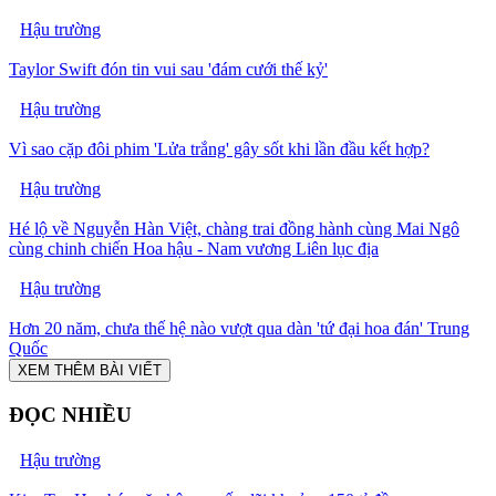
Hậu trường
Taylor Swift đón tin vui sau 'đám cưới thế kỷ'
Hậu trường
Vì sao cặp đôi phim 'Lửa trắng' gây sốt khi lần đầu kết hợp?
Hậu trường
Hé lộ về Nguyễn Hàn Việt, chàng trai đồng hành cùng Mai Ngô
cùng chinh chiến Hoa hậu - Nam vương Liên lục địa
Hậu trường
Hơn 20 năm, chưa thế hệ nào vượt qua dàn 'tứ đại hoa đán' Trung
Quốc
XEM THÊM BÀI VIẾT
ĐỌC NHIỀU
Hậu trường