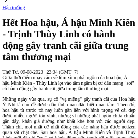
Hậu trường
Hết Hoa hậu, Á hậu Minh Kiên
- Trịnh Thùy Linh có hành
động gây tranh cãi giữa trung
tâm thương mại
Thứ Tư, 09-08-2023 | 23:34 (GMT+7)
Giữa thời điểm nhạy cảm về lùm xùm phát ngôn của hoa hậu, Á
hậu Minh Kiên - Thùy Linh lọt vào tầm ngắm bị cư dân mạng "soi"
có hành động gây tranh cãi giữa trung tâm thương mại.
Những ngày vừa qua, sự cố "vạ miệng" gây tranh cãi của Hoa hậu
Ý Nhi là chủ đề được dân tình quan đặc biệt quan tâm. Theo đó,
hoa hậu từ trước tới nay luôn gắn liền với hình tượng về cái đẹp
được nhiều người tôn vinh, nhưng vì những phát ngôn chưa chuẩn
gần đây, khán giả dường như khắt khe hơn với các người đẹp.
Thậm chí, mọi nhất cử nhất động của các nàng hậu được netizen
quan sát chặt chẽ. Sau hoa hậu, Á hậu Minh Kiên và Trịnh Thuỳ
Linh mới đây bị "soi" có hành động gây tranh cãi giữa trung tâm