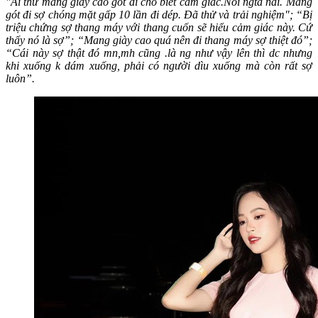
"Ai thử mang giày cao gót đi cho biết cảm giác.Nói ngta nai. Mang
gót đi sợ chóng mặt gấp 10 lần đi dép. Đã thử và trải nghiệm"; “Bị
triệu chứng sợ thang máy với thang cuốn sẽ hiểu cảm giác này. Cứ
thấy nó là sợ”; “Mang giày cao quá nên đi thang máy sợ thiệt đó”;
“Cái này sợ thật đó mn,mh cũng .là ng như vậy lên thì dc nhưng
khi xuống k dám xuống, phải có người dìu xuống mà còn rất sợ
luôn”.