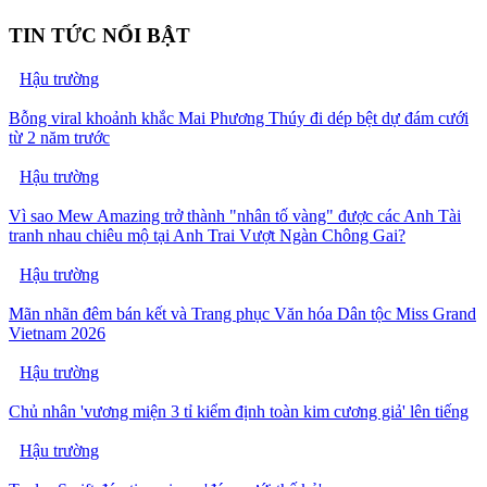
TIN TỨC NỔI BẬT
Hậu trường
Bỗng viral khoảnh khắc Mai Phương Thúy đi dép bệt dự đám cưới
từ 2 năm trước
Hậu trường
Vì sao Mew Amazing trở thành "nhân tố vàng" được các Anh Tài
tranh nhau chiêu mộ tại Anh Trai Vượt Ngàn Chông Gai?
Hậu trường
Mãn nhãn đêm bán kết và Trang phục Văn hóa Dân tộc Miss Grand
Vietnam 2026
Hậu trường
Chủ nhân 'vương miện 3 tỉ kiểm định toàn kim cương giả' lên tiếng
Hậu trường