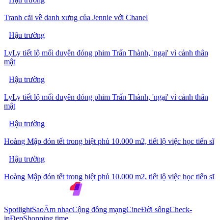
Tranh cãi về danh xưng của Jennie với Chanel
Hậu trường
LyLy tiết lộ mối duyên đóng phim Trấn Thành, 'ngại' vì cảnh thân
mật
Hậu trường
LyLy tiết lộ mối duyên đóng phim Trấn Thành, 'ngại' vì cảnh thân
mật
Hậu trường
Hoàng Mập đón tết trong biệt phủ 10.000 m2, tiết lộ việc học tiến sĩ
Hậu trường
Hoàng Mập đón tết trong biệt phủ 10.000 m2, tiết lộ việc học tiến sĩ
Spotlight
Sao
Âm nhạc
Cộng đồng mạng
Cine
Đời sống
Check-
in
Đẹp
Shopping time