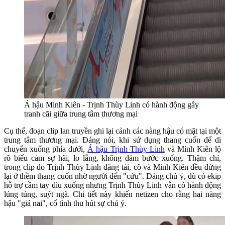
Á hậu Minh Kiên - Trịnh Thùy Linh có hành động gây
tranh cãi giữa trung tâm thương mại
Cụ thể, đoạn clip lan truyền ghi lại cảnh các nàng hậu có mặt tại một
trung tâm thương mại. Đáng nói, khi sử dụng thang cuốn để di
chuyển xuống phía dưới,
Á hậu Trịnh Thùy Linh
và Minh Kiên lộ
rõ biểu cảm sợ hãi, lo lắng, không dám bước xuống. Thậm chí,
trong clip do Trịnh Thùy Linh đăng tải, cô và Minh Kiên đều đứng
lại ở thềm thang cuốn nhờ người đến "cứu". Đáng chú ý, dù có ekip
hỗ trợ cầm tay dìu xuống nhưng Trịnh Thùy Linh vẫn có hành động
lúng túng, suýt ngã. Chi tiết này khiến netizen cho rằng hai nàng
hậu "giả nai", cố tình thu hút sự chú ý.