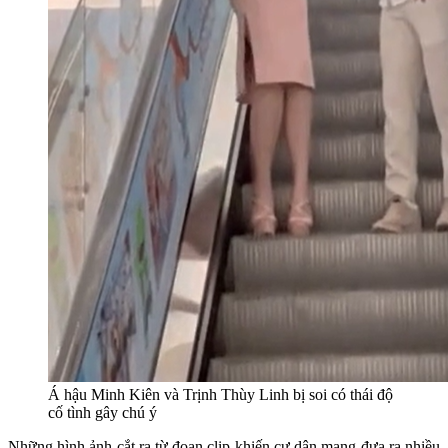
Á hậu Minh Kiên và Trịnh Thùy Linh bị soi có thái độ
cố tình gây chú ý
Những hình ảnh cắt ra từ đoạn clip khiến cư dân mạng đưa ra nhiều