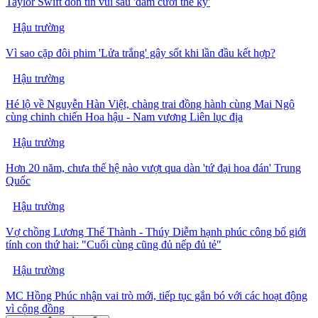
Taylor Swift đón tin vui sau 'đám cưới thế kỷ'
Hậu trường
Vì sao cặp đôi phim 'Lửa trắng' gây sốt khi lần đầu kết hợp?
Hậu trường
Hé lộ về Nguyễn Hàn Việt, chàng trai đồng hành cùng Mai Ngô
cùng chinh chiến Hoa hậu - Nam vương Liên lục địa
Hậu trường
Hơn 20 năm, chưa thế hệ nào vượt qua dàn 'tứ đại hoa đán' Trung
Quốc
Hậu trường
Vợ chồng Lương Thế Thành - Thúy Diễm hạnh phúc công bố giới
tính con thứ hai: "Cuối cùng cũng đủ nếp đủ tẻ"
Hậu trường
MC Hồng Phúc nhận vai trò mới, tiếp tục gắn bó với các hoạt động
vì cộng đồng