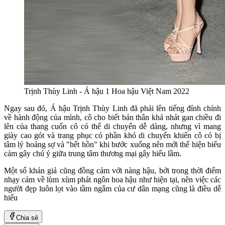
Trịnh Thùy Linh - Á hậu 1 Hoa hậu Việt Nam 2022
Ngay sau đó, Á hậu Trịnh Thùy Linh đã phải lên tiếng đính chính
về hành động của mình, cô cho biết bản thân khá nhát gan chiều đi
lên của thang cuốn cô có thể di chuyển dễ dàng, nhưng vì mang
giày cao gót và trang phục có phần khó di chuyển khiến cô có bị
tâm lý hoảng sợ và "hết hồn" khi bước xuống nên mới thể hiện biểu
cảm gây chú ý giữa trung tâm thương mại gây hiểu lầm.
Một số khán giả cũng đồng cảm với nàng hậu, bởi trong thời điểm
nhạy cảm về lùm xùm phát ngôn hoa hậu như hiện tại, nên việc các
người đẹp luôn lọt vào tầm ngắm của cư dân mạng cũng là điều dễ
hiểu
Chia sẻ