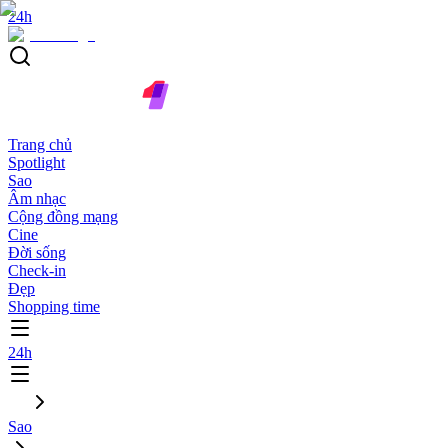
24h
Trang chủ
Spotlight
Sao
Âm nhạc
Cộng đồng mạng
Cine
Đời sống
Check-in
Đẹp
Shopping time
24h
Sao