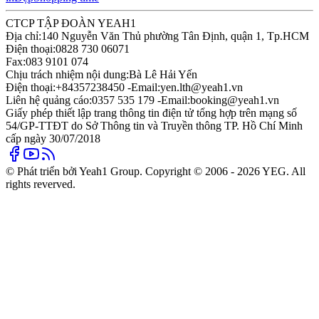
CTCP TẬP ĐOÀN YEAH1
Địa chỉ:
140 Nguyễn Văn Thủ phường Tân Định, quận 1, Tp.HCM
Điện thoại:
0828 730 06071
Fax:
083 9101 074
Chịu trách nhiệm nội dung:
Bà Lê Hải Yến
Điện thoại:
+84357238450 -
Email:
yen.lth@yeah1.vn
Liên hệ quảng cáo:
0357 535 179 -
Email:
booking@yeah1.vn
Giấy phép thiết lập trang thông tin điện tử tổng hợp trên mạng số
54/GP-TTĐT do Sở Thông tin và Truyền thông TP. Hồ Chí Minh
cấp ngày 30/07/2018
© Phát triển bởi Yeah1 Group. Copyright © 2006 - 2026 YEG. All
rights reverved.