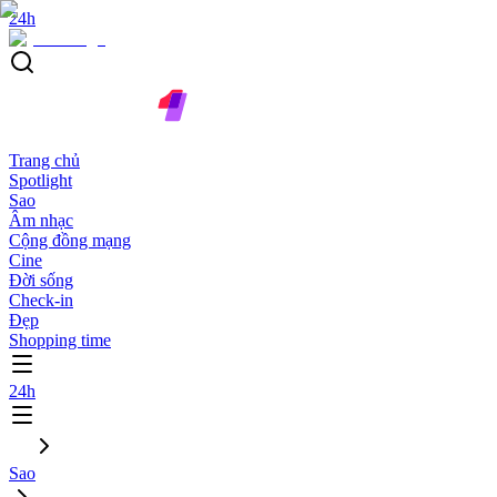
24h
Trang chủ
Spotlight
Sao
Âm nhạc
Cộng đồng mạng
Cine
Đời sống
Check-in
Đẹp
Shopping time
24h
Sao