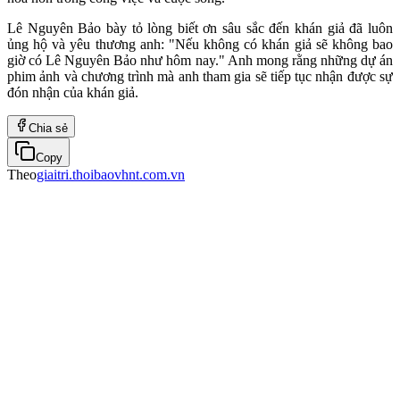
Lê Nguyên Bảo bày tỏ lòng biết ơn sâu sắc đến khán giả đã luôn
ủng hộ và yêu thương anh: "Nếu không có khán giả sẽ không bao
giờ có Lê Nguyên Bảo như hôm nay." Anh mong rằng những dự án
phim ảnh và chương trình mà anh tham gia sẽ tiếp tục nhận được sự
đón nhận của khán giả.
Chia sẻ
Copy
Theo
giaitri.thoibaovhnt.com.vn