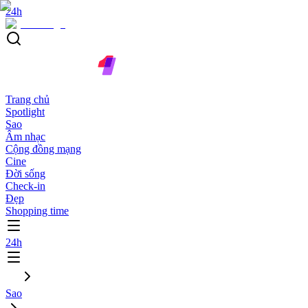
24h
Trang chủ
Spotlight
Sao
Âm nhạc
Cộng đồng mạng
Cine
Đời sống
Check-in
Đẹp
Shopping time
24h
Sao