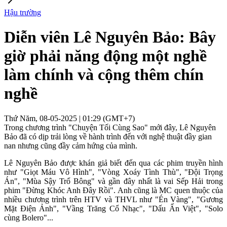
Hậu trường
Diễn viên Lê Nguyên Bảo: Bây
giờ phải năng động một nghề
làm chính và cộng thêm chín
nghề
Thứ Năm, 08-05-2025 | 01:29 (GMT+7)
Trong chương trình "Chuyện Tối Cùng Sao" mới đây, Lê Nguyên
Bảo đã có dịp trải lòng về hành trình đến với nghệ thuật đầy gian
nan nhưng cũng đầy cảm hứng của mình.
Lê Nguyên Bảo được khán giả biết đến qua các phim truyền hình
như "Giọt Máu Vô Hình", "Vòng Xoáy Tình Thù", "Đội Trọng
Án", "Mùa Sậy Trổ Bông" và gần đây nhất là vai Sếp Hải trong
phim "Đừng Khóc Anh Đây Rồi". Anh cũng là MC quen thuộc của
nhiều chương trình trên HTV và THVL như "Én Vàng", "Gương
Mặt Điện Ảnh", "Vầng Trăng Cổ Nhạc", "Dấu Ấn Việt", "Solo
cùng Bolero"...