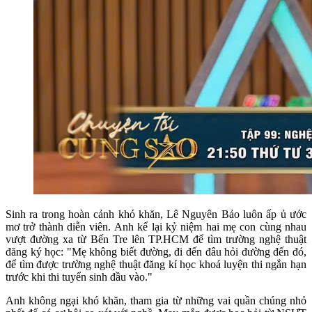
Sinh ra trong hoàn cảnh khó khăn, Lê Nguyên Bảo luôn ấp ủ ước
mơ trở thành diễn viên. Anh kể lại kỷ niệm hai mẹ con cùng nhau
vượt đường xa từ Bến Tre lên TP.HCM để tìm trường nghệ thuật
đăng ký học: "Mẹ không biết đường, đi đến đâu hỏi đường đến đó,
để tìm được trường nghệ thuật đăng kí học khoá luyện thi ngắn hạn
trước khi thi tuyển sinh đầu vào."
Anh không ngại khó khăn, tham gia từ những vai quần chúng nhỏ