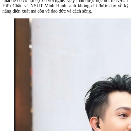
nhất để có cơ hội cọ xát với nghề. May mắn được học hỏi từ NSƯT
Hữu Châu và NSƯT Minh Hạnh, anh không chỉ được dạy về kỹ
năng diễn xuất mà còn về đạo đức và cách sống.