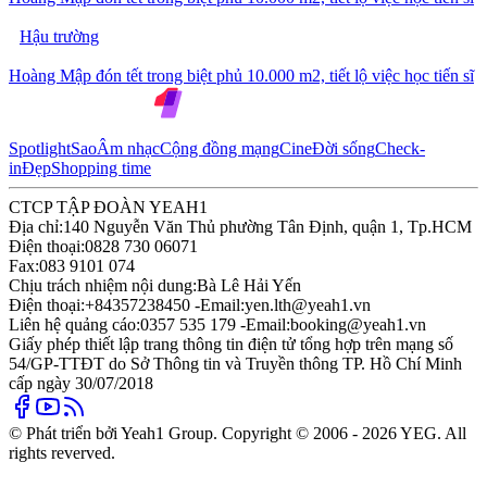
Hậu trường
Hoàng Mập đón tết trong biệt phủ 10.000 m2, tiết lộ việc học tiến sĩ
Spotlight
Sao
Âm nhạc
Cộng đồng mạng
Cine
Đời sống
Check-
in
Đẹp
Shopping time
CTCP TẬP ĐOÀN YEAH1
Địa chỉ:
140 Nguyễn Văn Thủ phường Tân Định, quận 1, Tp.HCM
Điện thoại:
0828 730 06071
Fax:
083 9101 074
Chịu trách nhiệm nội dung:
Bà Lê Hải Yến
Điện thoại:
+84357238450 -
Email:
yen.lth@yeah1.vn
Liên hệ quảng cáo:
0357 535 179 -
Email:
booking@yeah1.vn
Giấy phép thiết lập trang thông tin điện tử tổng hợp trên mạng số
54/GP-TTĐT do Sở Thông tin và Truyền thông TP. Hồ Chí Minh
cấp ngày 30/07/2018
© Phát triển bởi Yeah1 Group. Copyright © 2006 - 2026 YEG. All
rights reverved.