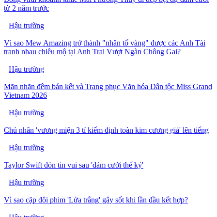
từ 2 năm trước
Hậu trường
Vì sao Mew Amazing trở thành "nhân tố vàng" được các Anh Tài
tranh nhau chiêu mộ tại Anh Trai Vượt Ngàn Chông Gai?
Hậu trường
Mãn nhãn đêm bán kết và Trang phục Văn hóa Dân tộc Miss Grand
Vietnam 2026
Hậu trường
Chủ nhân 'vương miện 3 tỉ kiểm định toàn kim cương giả' lên tiếng
Hậu trường
Taylor Swift đón tin vui sau 'đám cưới thế kỷ'
Hậu trường
Vì sao cặp đôi phim 'Lửa trắng' gây sốt khi lần đầu kết hợp?