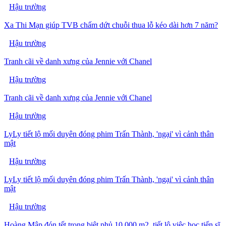
Hậu trường
Xa Thi Mạn giúp TVB chấm dứt chuỗi thua lỗ kéo dài hơn 7 năm?
Hậu trường
Tranh cãi về danh xưng của Jennie với Chanel
Hậu trường
Tranh cãi về danh xưng của Jennie với Chanel
Hậu trường
LyLy tiết lộ mối duyên đóng phim Trấn Thành, 'ngại' vì cảnh thân
mật
Hậu trường
LyLy tiết lộ mối duyên đóng phim Trấn Thành, 'ngại' vì cảnh thân
mật
Hậu trường
Hoàng Mập đón tết trong biệt phủ 10.000 m2, tiết lộ việc học tiến sĩ