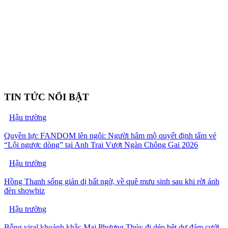
TIN TỨC NỔI BẬT
Hậu trường
Quyền lực FANDOM lên ngôi: Người hâm mộ quyết định tấm vé
“Lội ngược dòng” tại Anh Trai Vượt Ngàn Chông Gai 2026
Hậu trường
Hồng Thanh sống giản dị bất ngờ, về quê mưu sinh sau khi rời ánh
đèn showbiz
Hậu trường
Bỗng viral khoảnh khắc Mai Phương Thúy đi dép bệt dự đám cưới