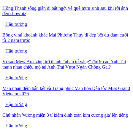
Hồng Thanh sống giản dị bất ngờ, về quê mưu sinh sau khi rời ánh
đèn showbiz
Hậu trường
Bỗng viral khoảnh khắc Mai Phương Thúy đi dép bệt dự đám cưới
từ 2 năm trước
Hậu trường
Vì sao Mew Amazing trở thành "nhân tố vàng" được các Anh Tài
tranh nhau chiêu mộ tại Anh Trai Vượt Ngàn Chông Gai?
Hậu trường
Mãn nhãn đêm bán kết và Trang phục Văn hóa Dân tộc Miss Grand
Vietnam 2026
Hậu trường
Chủ nhân 'vương miện 3 tỉ kiểm định toàn kim cương giả' lên tiếng
Hậu trường