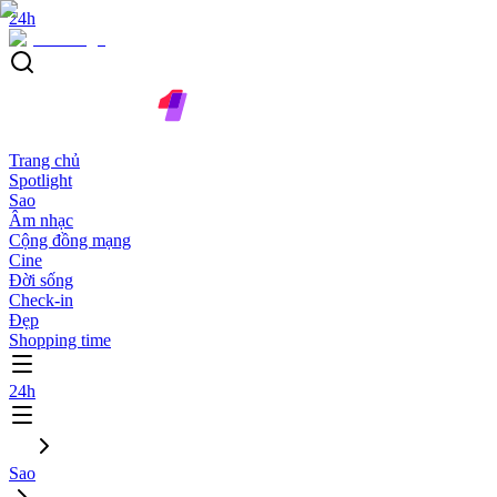
24h
Trang chủ
Spotlight
Sao
Âm nhạc
Cộng đồng mạng
Cine
Đời sống
Check-in
Đẹp
Shopping time
24h
Sao