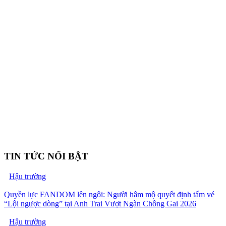
TIN TỨC NỔI BẬT
Hậu trường
Quyền lực FANDOM lên ngôi: Người hâm mộ quyết định tấm vé
“Lội ngược dòng” tại Anh Trai Vượt Ngàn Chông Gai 2026
Hậu trường