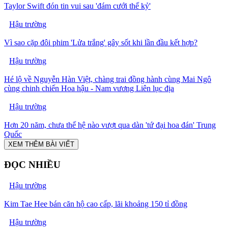
Taylor Swift đón tin vui sau 'đám cưới thế kỷ'
Hậu trường
Vì sao cặp đôi phim 'Lửa trắng' gây sốt khi lần đầu kết hợp?
Hậu trường
Hé lộ về Nguyễn Hàn Việt, chàng trai đồng hành cùng Mai Ngô
cùng chinh chiến Hoa hậu - Nam vương Liên lục địa
Hậu trường
Hơn 20 năm, chưa thế hệ nào vượt qua dàn 'tứ đại hoa đán' Trung
Quốc
XEM THÊM BÀI VIẾT
ĐỌC NHIỀU
Hậu trường
Kim Tae Hee bán căn hộ cao cấp, lãi khoảng 150 tỉ đồng
Hậu trường