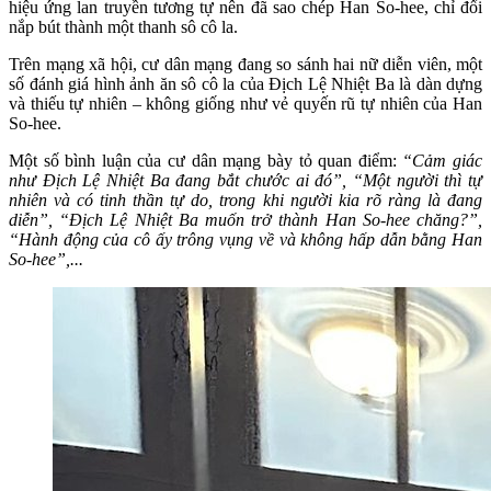
hiệu ứng lan truyền tương tự nên đã sao chép Han So-hee, chỉ đổi
nắp bút thành một thanh sô cô la.
Trên mạng xã hội, cư dân mạng đang so sánh hai nữ diễn viên, một
số đánh giá hình ảnh ăn sô cô la của Địch Lệ Nhiệt Ba là dàn dựng
và thiếu tự nhiên – không giống như vẻ quyến rũ tự nhiên của Han
So-hee.
Một số bình luận của cư dân mạng bày tỏ quan điểm:
“Cảm giác
như Địch Lệ Nhiệt Ba đang bắt chước ai đó”, “Một người thì tự
nhiên và có tinh thần tự do, trong khi người kia rõ ràng là đang
diễn”, “Địch Lệ Nhiệt Ba muốn trở thành Han So-hee chăng?”,
“Hành động của cô ấy trông vụng về và không hấp dẫn bằng Han
So-hee”,...