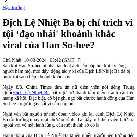
Hậu trường
Địch Lệ Nhiệt Ba bị chỉ trích vì
tội ‘đạo nhái' khoảnh khắc
viral của ​​Han So-hee?
Chủ Nhật, 10-03-2024 | 03:42 (GMT+7)
Sau khi Han So-hee bị phát tán loạt ảnh cắn nắp bút khi ký tặng
người hâm mộ, mới đây, động tác y xì của Địch Lệ Nhiệt Ba đã bị
buộc tội sao chép khoảnh khắc này.
Ngày 8/3, China Times đưa tin nữ diễn viên nổi tiếng Trung
Quốc
Địch Lệ Nhiệt Ba
bất ngờ trở thành tâm điểm tranh cãi trên
mạng xã hội. Đặc biệt, cô bị nghi ngờ bắt chước hành động của Han
So-hee - người gây sốt vì cắn nắp bút.
Nghi vấn bắt nguồn từ một đoạn video ghi lại cảnh Địch Lệ Nhiệt
Ba rời trường quay một chương trình. Tại đây, nữ diễn viên bước ra
ngoài với vẻ mặt lạnh lùng, cắn một thanh sô cô la.
Hành động của Địch Lệ Nhiệt Ba khiến nhiều người liên tưởng đến