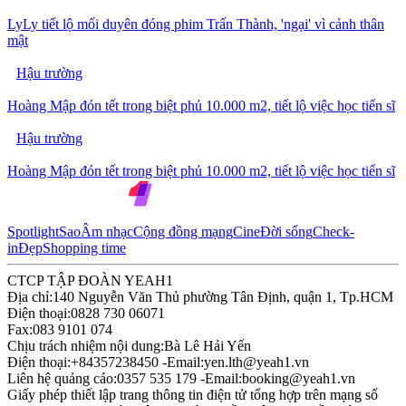
LyLy tiết lộ mối duyên đóng phim Trấn Thành, 'ngại' vì cảnh thân
mật
Hậu trường
Hoàng Mập đón tết trong biệt phủ 10.000 m2, tiết lộ việc học tiến sĩ
Hậu trường
Hoàng Mập đón tết trong biệt phủ 10.000 m2, tiết lộ việc học tiến sĩ
Spotlight
Sao
Âm nhạc
Cộng đồng mạng
Cine
Đời sống
Check-
in
Đẹp
Shopping time
CTCP TẬP ĐOÀN YEAH1
Địa chỉ:
140 Nguyễn Văn Thủ phường Tân Định, quận 1, Tp.HCM
Điện thoại:
0828 730 06071
Fax:
083 9101 074
Chịu trách nhiệm nội dung:
Bà Lê Hải Yến
Điện thoại:
+84357238450 -
Email:
yen.lth@yeah1.vn
Liên hệ quảng cáo:
0357 535 179 -
Email:
booking@yeah1.vn
Giấy phép thiết lập trang thông tin điện tử tổng hợp trên mạng số