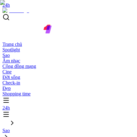
24h
Trang chủ
Spotlight
Sao
Âm nhạc
Cộng đồng mạng
Cine
Đời sống
Check-in
Đẹp
Shopping time
24h
Sao