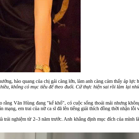
ướng, hào quang của chị gái càng lớn, làm anh càng cảm thấy áp lực 
nhiều, không có mục tiêu để theo đuổi. Cứ thực hiện sai rồi làm lại 
ho rằng Văn Hùng đang "kể khổ", có cuộc sống thoải mái nhưng không 
mạng, em trai của nữ ca sĩ đã lên tiếng giải thích đồng thời nhận lỗi v
 là trải nghiệm từ 2–3 năm trước. Anh khẳng định mục đích của mình là