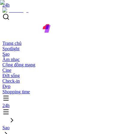
24h
Trang chủ
Spotlight
Sao
Âm nhạc
Cộng đồng mạng
Cine
Đời sống
Check-in
Đẹp
Shopping time
24h
Sao