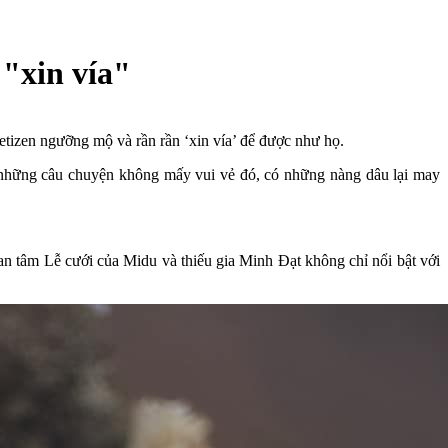
 "xin vía"
izen ngưỡng mộ và rần rần ‘xin vía’ để được như họ.
 những câu chuyện không mấy vui vẻ đó, có những nàng dâu lại may
n tâm Lễ cưới của Midu và thiếu gia Minh Đạt không chỉ nổi bật với