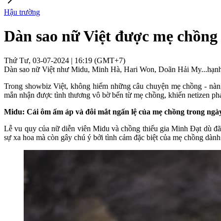
Hậu trường
Dàn sao nữ Việt được mẹ chồng 
Thứ Tư, 03-07-2024 | 16:19 (GMT+7)
Dàn sao nữ Việt như Midu, Minh Hà, Hari Won, Doãn Hải My...hạnh p
Trong showbiz Việt, không hiếm những câu chuyện mẹ chồng - nàng
mắn nhận được tình thương vô bờ bến từ mẹ chồng, khiến netizen p
Midu: Cái ôm ấm áp và đôi mắt ngấn lệ của mẹ chồng trong ngà
Lễ vu quy của nữ diễn viên Midu và chồng thiếu gia Minh Đạt dù đã
sự xa hoa mà còn gây chú ý bởi tình cảm đặc biệt của mẹ chồng dành