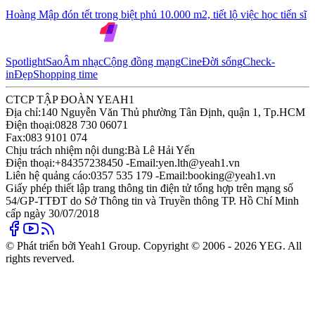
Hoàng Mập đón tết trong biệt phủ 10.000 m2, tiết lộ việc học tiến sĩ
Spotlight
Sao
Âm nhạc
Cộng đồng mạng
Cine
Đời sống
Check-
in
Đẹp
Shopping time
CTCP TẬP ĐOÀN YEAH1
Địa chỉ:
140 Nguyễn Văn Thủ phường Tân Định, quận 1, Tp.HCM
Điện thoại:
0828 730 06071
Fax:
083 9101 074
Chịu trách nhiệm nội dung:
Bà Lê Hải Yến
Điện thoại:
+84357238450 -
Email:
yen.lth@yeah1.vn
Liên hệ quảng cáo:
0357 535 179 -
Email:
booking@yeah1.vn
Giấy phép thiết lập trang thông tin điện tử tổng hợp trên mạng số
54/GP-TTĐT do Sở Thông tin và Truyền thông TP. Hồ Chí Minh
cấp ngày 30/07/2018
© Phát triển bởi Yeah1 Group. Copyright © 2006 - 2026 YEG. All
rights reverved.