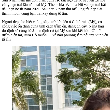
Sau 6 năm làm mẹ đơn thân, Julia Hồ bất ngờ tiết lộ sắp lên xe hoa
cùng bạn trai lâu năm tại Mỹ. Theo chia sẻ, Julia Hồ và bạn trai bắt
đầu hẹn hò từ năm 2021. Sau hơn 2 năm tìm hiểu, người đẹp Sài
thành muốn cùng bạn trai xây dựng tổ ấm.
Người đẹp cho biết chồng sắp cưới lớn lên ở California (Mỹ), có
công việc ổn định cùng tính cách trầm ổn, đáng tin cậy. Nàng hậu
dự định sẽ cùng bé Jaden định cư tại Mỹ sau khi kết hôn. Ở thời
điểm hiện tại, Julia Hồ muốn lui về hậu phương làm nội trợ, vun vén
tổ ấm.