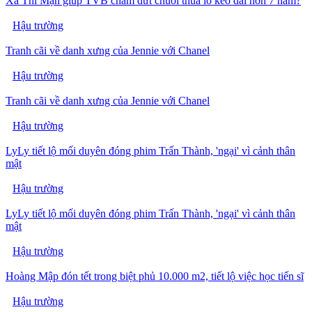
Xa Thi Mạn giúp TVB chấm dứt chuỗi thua lỗ kéo dài hơn 7 năm?
Hậu trường
Tranh cãi về danh xưng của Jennie với Chanel
Hậu trường
Tranh cãi về danh xưng của Jennie với Chanel
Hậu trường
LyLy tiết lộ mối duyên đóng phim Trấn Thành, 'ngại' vì cảnh thân
mật
Hậu trường
LyLy tiết lộ mối duyên đóng phim Trấn Thành, 'ngại' vì cảnh thân
mật
Hậu trường
Hoàng Mập đón tết trong biệt phủ 10.000 m2, tiết lộ việc học tiến sĩ
Hậu trường