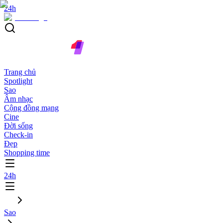
24h
Trang chủ
Spotlight
Sao
Âm nhạc
Cộng đồng mạng
Cine
Đời sống
Check-in
Đẹp
Shopping time
24h
Sao