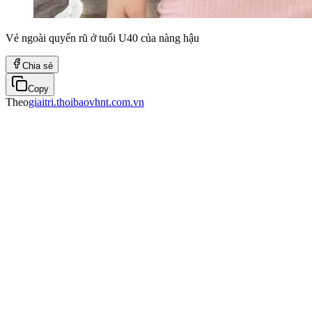
Vẻ ngoài quyến rũ ở tuổi U40 của nàng hậu
Chia sẻ
Copy
Theo
giaitri.thoibaovhnt.com.vn