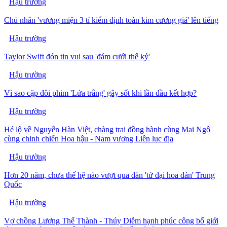
Hậu trường
Chủ nhân 'vương miện 3 tỉ kiểm định toàn kim cương giả' lên tiếng
Hậu trường
Taylor Swift đón tin vui sau 'đám cưới thế kỷ'
Hậu trường
Vì sao cặp đôi phim 'Lửa trắng' gây sốt khi lần đầu kết hợp?
Hậu trường
Hé lộ về Nguyễn Hàn Việt, chàng trai đồng hành cùng Mai Ngô
cùng chinh chiến Hoa hậu - Nam vương Liên lục địa
Hậu trường
Hơn 20 năm, chưa thế hệ nào vượt qua dàn 'tứ đại hoa đán' Trung
Quốc
Hậu trường
Vợ chồng Lương Thế Thành - Thúy Diễm hạnh phúc công bố giới