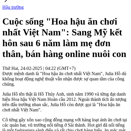
Hậu trường
Cuộc sống "Hoa hậu ăn chơi
nhất Việt Nam": Sang Mỹ kết
hôn sau 6 năm làm mẹ đơn
thân, bán hàng online nuôi con
Thứ Hai, 24-02-2025 | 04:22 (GMT+7)
Được mệnh danh là "Hoa hậu ăn chơi nhất Việt Nam", Julia Hồ dù
không hoạt động nghệ thuật vẫn nhận được sự quan tâm của công
chúng.
Julia Hồ tên thật là Hồ Thúy Anh, sinh năm 1990 và từng đạt danh
hiệu Hoa hậu Việt Nam Hoàn cầu 2012. Ngoài thành tích ấn tượng
trên đấu trường nhan sắc, Julia Hồ còn được gọi là "Hoa hậu ăn
chơi nhất Việt Nam".
Cô từng gây xôn xao cộng đồng mạng với hàng loạt ảnh ăn chơi tại
các quán bar, vũ trường nổi tiếng ở Sài thành. Hot girl đã nổi tiếng
là một fashionista sành điệu và rất chịu chơi hàng hiệu, ăn mặc mát