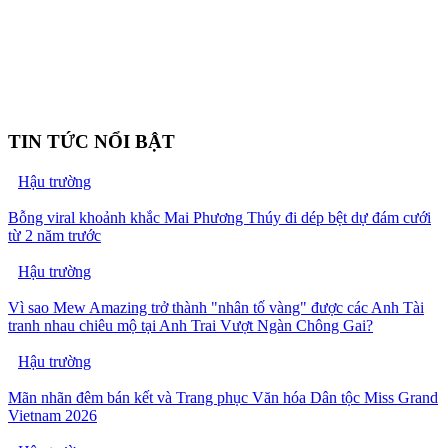
TIN TỨC NỔI BẬT
Hậu trường
Bỗng viral khoảnh khắc Mai Phương Thúy đi dép bệt dự đám cưới
từ 2 năm trước
Hậu trường
Vì sao Mew Amazing trở thành "nhân tố vàng" được các Anh Tài
tranh nhau chiêu mộ tại Anh Trai Vượt Ngàn Chông Gai?
Hậu trường
Mãn nhãn đêm bán kết và Trang phục Văn hóa Dân tộc Miss Grand
Vietnam 2026