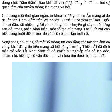
dòng chữ: “tâm thần". Sau khi bài viết được đăng tải đã thu hút sự
quan tâm của truyền thông lẫn mạng xã hội.
Chỉ trong một thời gian ngắn, từ khoá Trương Thiên Án mắng ai đó
đã lên top 1 tìm kiếm trên Weibo với 30 triệu lượt xem chỉ sau 1 giờ.
Thoạt đầu, rất nhiều người còn không hiểu chuyện gì xảy ra. Nhưng
sau đó, trong phần bình luận, một số fan của nàng Thái Tử Phi cho
biết trong buổi diễn trước đó của cô có anti-fan troll cô.
Song song đó, cũng có một số thông tin cho rằng các tay săn ảnh đã
công khai đăng tin trên mạng xã hội rằng Trương Thiên Ái đã đích
thân xé xác Từ Khai Sính từ đó khiến sự nghiệp của cô lao dốc.
Thậm chí, hiện tại cô vẫn độc thân và chưa tìm được bạn trai mới.