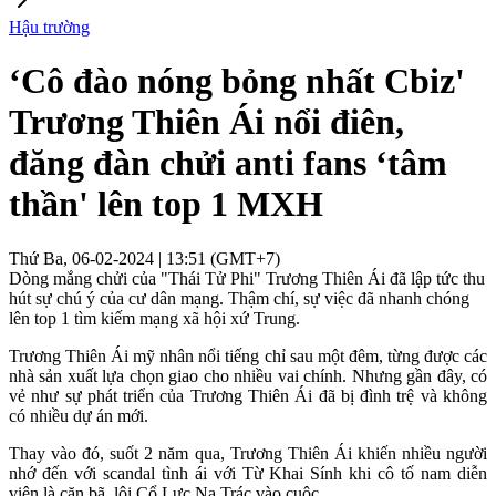
Hậu trường
‘Cô đào nóng bỏng nhất Cbiz'
Trương Thiên Ái nổi điên,
đăng đàn chửi anti fans ‘tâm
thần' lên top 1 MXH
Thứ Ba, 06-02-2024 | 13:51 (GMT+7)
Dòng mắng chửi của "Thái Tử Phi" Trương Thiên Ái đã lập tức thu
hút sự chú ý của cư dân mạng. Thậm chí, sự việc đã nhanh chóng
lên top 1 tìm kiếm mạng xã hội xứ Trung.
Trương Thiên Ái mỹ nhân nổi tiếng chỉ sau một đêm, từng được các
nhà sản xuất lựa chọn giao cho nhiều vai chính. Nhưng gần đây, có
vẻ như sự phát triển của Trương Thiên Ái đã bị đình trệ và không
có nhiều dự án mới.
Thay vào đó, suốt 2 năm qua, Trương Thiên Ái khiến nhiều người
nhớ đến với scandal tình ái với Từ Khai Sính khi cô tố nam diễn
viên là cặn bã, lôi Cổ Lực Na Trác vào cuộc.