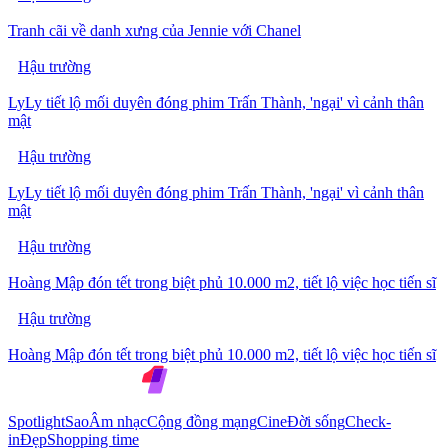
Tranh cãi về danh xưng của Jennie với Chanel
Hậu trường
LyLy tiết lộ mối duyên đóng phim Trấn Thành, 'ngại' vì cảnh thân
mật
Hậu trường
LyLy tiết lộ mối duyên đóng phim Trấn Thành, 'ngại' vì cảnh thân
mật
Hậu trường
Hoàng Mập đón tết trong biệt phủ 10.000 m2, tiết lộ việc học tiến sĩ
Hậu trường
Hoàng Mập đón tết trong biệt phủ 10.000 m2, tiết lộ việc học tiến sĩ
Spotlight
Sao
Âm nhạc
Cộng đồng mạng
Cine
Đời sống
Check-
in
Đẹp
Shopping time