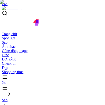
24h
Trang chủ
Spotlight
Sao
Âm nhạc
Cộng đồng mạng
Cine
Đời sống
Check-in
Đẹp
Shopping time
24h
Sao