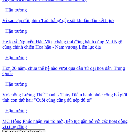
Hậu trường
Vì sao cặp đôi phim 'Lửa trắng' gây sốt khi lần đầu kết hợp?
Hậu trường
Hé lộ về Nguyễn Hàn Việt, chàng trai đồng hành cùng Mai Ngô
cùng chinh chiến Hoa hậu - Nam vương Liên lục địa
Hậu trường
Hơn 20 năm, chưa thế hệ nào vượt qua dàn 'tứ đại hoa đán' Trung
Quốc
Hậu trường
Vợ chồng Lương Thế Thành - Thúy Diễm hạnh phúc công bố giới
tính con thứ hai: "Cuối cùng cũng đủ nếp đủ tẻ"
Hậu trường
MC Hồng Phúc nhận vai trò mới, tiếp tục gắn bó với các hoạt động
vì cộng đồng