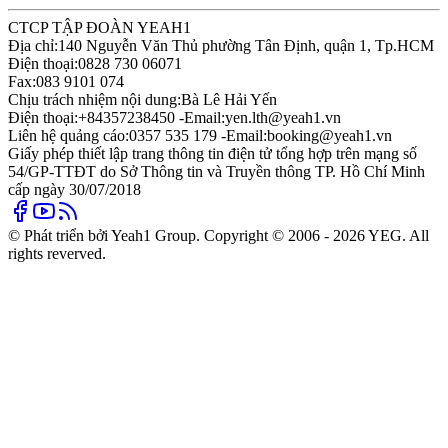
CTCP TẬP ĐOÀN YEAH1
Địa chỉ:
140 Nguyễn Văn Thủ phường Tân Định, quận 1, Tp.HCM
Điện thoại:
0828 730 06071
Fax:
083 9101 074
Chịu trách nhiệm nội dung:
Bà Lê Hải Yến
Điện thoại:
+84357238450 -
Email:
yen.lth@yeah1.vn
Liên hệ quảng cáo:
0357 535 179 -
Email:
booking@yeah1.vn
Giấy phép thiết lập trang thông tin điện tử tổng hợp trên mạng số
54/GP-TTĐT do Sở Thông tin và Truyền thông TP. Hồ Chí Minh
cấp ngày 30/07/2018
© Phát triển bởi Yeah1 Group. Copyright © 2006 - 2026 YEG. All
rights reverved.