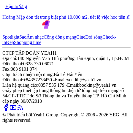
Hậu trường
Hoàng Mập đón tết trong biệt phủ 10.000 m2, tiết lộ việc học tiến sĩ
Spotlight
Sao
Âm nhạc
Cộng đồng mạng
Cine
Đời sống
Check-
in
Đẹp
Shopping time
CTCP TẬP ĐOÀN YEAH1
Địa chỉ:
140 Nguyễn Văn Thủ phường Tân Định, quận 1, Tp.HCM
Điện thoại:
0828 730 06071
Fax:
083 9101 074
Chịu trách nhiệm nội dung:
Bà Lê Hải Yến
Điện thoại:
+84357238450 -
Email:
yen.lth@yeah1.vn
Liên hệ quảng cáo:
0357 535 179 -
Email:
booking@yeah1.vn
Giấy phép thiết lập trang thông tin điện tử tổng hợp trên mạng số
54/GP-TTĐT do Sở Thông tin và Truyền thông TP. Hồ Chí Minh
cấp ngày 30/07/2018
© Phát triển bởi Yeah1 Group. Copyright © 2006 - 2026 YEG. All
rights reverved.