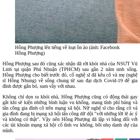
Hồng Phượng lên tiếng về loạt ồn ào (ảnh: Facebook
Hồng Phượng)
Hồng Phượng sau đó cũng xác nhận đã rời khỏi nhà của NSƯT Vũ
Linh tại quận Phú Nhuận (TPHCM) sau gần 2 năm sinh sống.
Hồng Phượng cho biết trước đó, cố nghệ sĩ đã kêu cô và mẹ (nghệ
sĩ Hồng Nhung) về sống chung từ sau đại dịch Covid-19 để gia
đình được gắn bó, sum vầy với nhau.
Không chỉ dọn ra khỏi nhà, Hồng Phượng cũng có động thái gay
gắt khi sẽ kiện những bình luận vu khống, mang tính phỉ báng và
tấn công gia đình cô trên mạng xã hội. Nữ nghệ sĩ cho rằng cô và
gia đình đang bị mạng xã hội tấn công dữ dội "với những lời lẽ ác ý
và không có thật". Vậy nên Hồng Phượng đã lập vi bằng đối với
các tài khoản mạng xã hội cố tình vu khống, bôi nhọ danh dự của
mình.