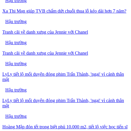
Hậu trường
Xa Thi Mạn giúp TVB chấm dứt chuỗi thua lỗ kéo dài hơn 7 năm?
Hậu trường
Tranh cãi về danh xưng của Jennie với Chanel
Hậu trường
Tranh cãi về danh xưng của Jennie với Chanel
Hậu trường
LyLy tiết lộ mối duyên đóng phim Trấn Thành, 'ngại' vì cảnh thân
mật
Hậu trường
LyLy tiết lộ mối duyên đóng phim Trấn Thành, 'ngại' vì cảnh thân
mật
Hậu trường
Hoàng Mập đón tết trong biệt phủ 10.000 m2, tiết lộ việc học tiến sĩ