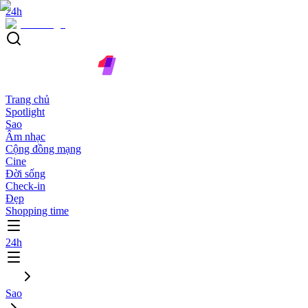
24h
Trang chủ
Spotlight
Sao
Âm nhạc
Cộng đồng mạng
Cine
Đời sống
Check-in
Đẹp
Shopping time
24h
Sao