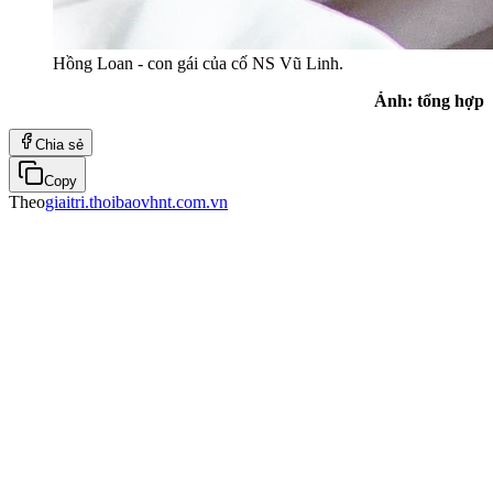
Hồng Loan - con gái của cố NS Vũ Linh.
Ảnh: tổng hợp
Chia sẻ
Copy
Theo
giaitri.thoibaovhnt.com.vn