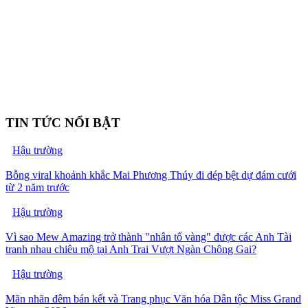
TIN TỨC NỔI BẬT
Hậu trường
Bỗng viral khoảnh khắc Mai Phương Thúy đi dép bệt dự đám cưới
từ 2 năm trước
Hậu trường
Vì sao Mew Amazing trở thành "nhân tố vàng" được các Anh Tài
tranh nhau chiêu mộ tại Anh Trai Vượt Ngàn Chông Gai?
Hậu trường
Mãn nhãn đêm bán kết và Trang phục Văn hóa Dân tộc Miss Grand