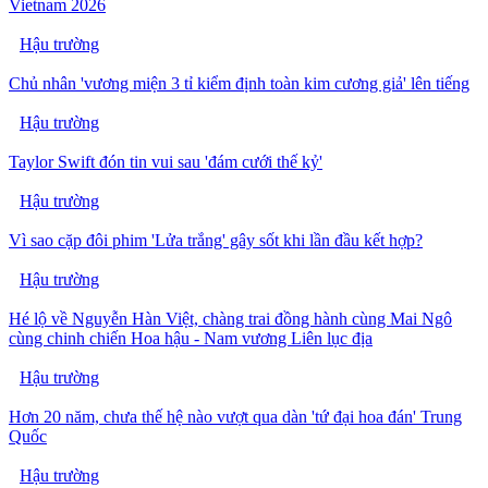
Vietnam 2026
Hậu trường
Chủ nhân 'vương miện 3 tỉ kiểm định toàn kim cương giả' lên tiếng
Hậu trường
Taylor Swift đón tin vui sau 'đám cưới thế kỷ'
Hậu trường
Vì sao cặp đôi phim 'Lửa trắng' gây sốt khi lần đầu kết hợp?
Hậu trường
Hé lộ về Nguyễn Hàn Việt, chàng trai đồng hành cùng Mai Ngô
cùng chinh chiến Hoa hậu - Nam vương Liên lục địa
Hậu trường
Hơn 20 năm, chưa thế hệ nào vượt qua dàn 'tứ đại hoa đán' Trung
Quốc
Hậu trường