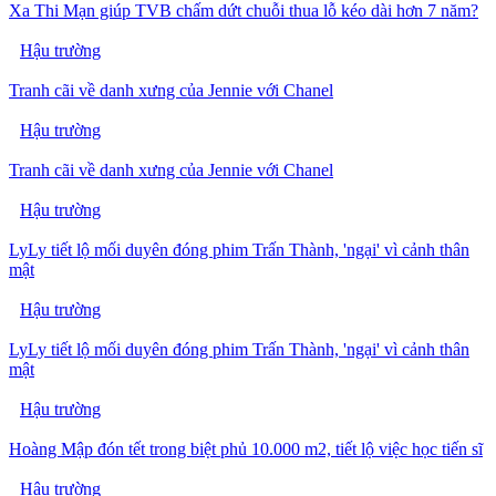
Xa Thi Mạn giúp TVB chấm dứt chuỗi thua lỗ kéo dài hơn 7 năm?
Hậu trường
Tranh cãi về danh xưng của Jennie với Chanel
Hậu trường
Tranh cãi về danh xưng của Jennie với Chanel
Hậu trường
LyLy tiết lộ mối duyên đóng phim Trấn Thành, 'ngại' vì cảnh thân
mật
Hậu trường
LyLy tiết lộ mối duyên đóng phim Trấn Thành, 'ngại' vì cảnh thân
mật
Hậu trường
Hoàng Mập đón tết trong biệt phủ 10.000 m2, tiết lộ việc học tiến sĩ
Hậu trường