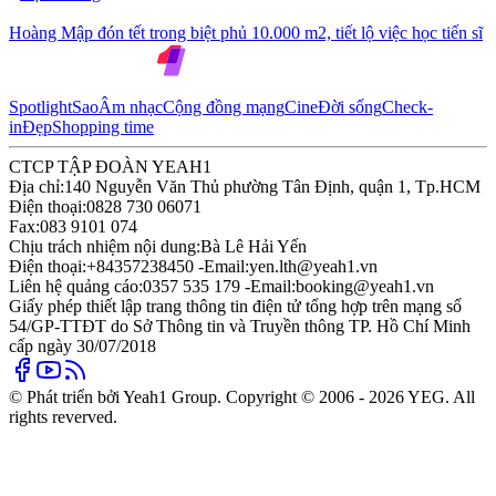
Hoàng Mập đón tết trong biệt phủ 10.000 m2, tiết lộ việc học tiến sĩ
Spotlight
Sao
Âm nhạc
Cộng đồng mạng
Cine
Đời sống
Check-
in
Đẹp
Shopping time
CTCP TẬP ĐOÀN YEAH1
Địa chỉ:
140 Nguyễn Văn Thủ phường Tân Định, quận 1, Tp.HCM
Điện thoại:
0828 730 06071
Fax:
083 9101 074
Chịu trách nhiệm nội dung:
Bà Lê Hải Yến
Điện thoại:
+84357238450 -
Email:
yen.lth@yeah1.vn
Liên hệ quảng cáo:
0357 535 179 -
Email:
booking@yeah1.vn
Giấy phép thiết lập trang thông tin điện tử tổng hợp trên mạng số
54/GP-TTĐT do Sở Thông tin và Truyền thông TP. Hồ Chí Minh
cấp ngày 30/07/2018
© Phát triển bởi Yeah1 Group. Copyright © 2006 - 2026 YEG. All
rights reverved.