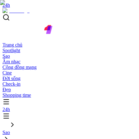
24h
Trang chủ
Spotlight
Sao
Âm nhạc
Cộng đồng mạng
Cine
Đời sống
Check-in
Đẹp
Shopping time
24h
Sao