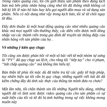
Trong video quảng cáo, tôi chỉ giới thiệu sản phẩm theo đúng kịch
bản mà bên phía nhãn hàng cũng như tôi đã thống nhất không có
bất kỳ lời lẽ nào hô hào hay kêu gọi người dân mua và sử dụng sản
phẩm. Nếu có nội dung như vậy trong kịch bản, tôi sẽ từ chối ngay
từ đầu.
Đây đơn thuần là một hoạt động quảng cáo như nhiều quảng cáo
khác mà mọi người vẫn thường thấy, các diễn viên được mời đóng
nhập vai các thành viên trong gia đình để truyền tải thông điệp của
nhãn hàng với sản phẩm của họ .
Về những ý kiến quy chụp:
Tôi cũng xin được phản hồi về một số bài viết từ một nhóm tự xưng
là “PV” đã quy chụp sai lệch, cho rằng tôi “tiếp tay” cho vi phạm,
“bất chấp quảng cáo” mà không tìm hiểu kỹ.
Bản thân từ phía tôi mặc dù đã kiểm tra kỹ các giấy tờ hợp pháp,
tuy nhiên hiện tại tôi vẫn bị quy chụp, những người viết bài đó đã
kiểm chứng đầy đủ tính xác thực của thông tin mình đưa ra chưa?
Một lần nữa, tôi chân thành xin lỗi những Người tiêu dùng, những
người đã vô tình xem được video quảng cáo cho sản phẩm có sự
xuất hiện của tôi và từ đó bị ảnh hưởng trong sự việc không mong
muốn này