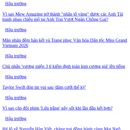
Hậu trường
Vì sao Mew Amazing trở thành "nhân tố vàng" được các Anh Tài
tranh nhau chiêu mộ tại Anh Trai Vượt Ngàn Chông Gai?
Hậu trường
Mãn nhãn đêm bán kết và Trang phục Văn hóa Dân tộc Miss Grand
Vietnam 2026
Hậu trường
Chủ nhân 'vương miện 3 tỉ kiểm định toàn kim cương giả' lên tiếng
Hậu trường
Taylor Swift đón tin vui sau 'đám cưới thế kỷ'
Hậu trường
Vì sao cặp đôi phim 'Lửa trắng' gây sốt khi lần đầu kết hợp?
Hậu trường
Hé lộ về Nguyễn Hàn Việt, chàng trai đồng hành cùng Mai Ngô