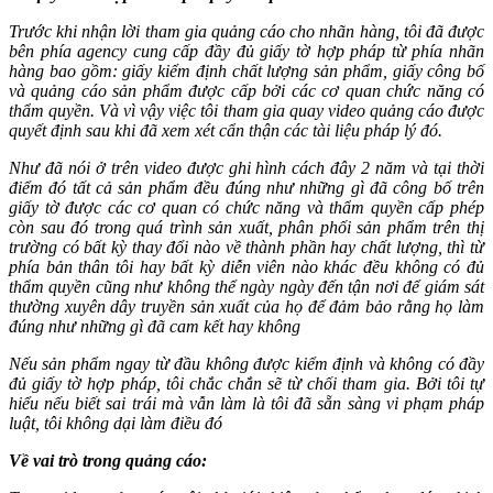
Trước khi nhận lời tham gia quảng cáo cho nhãn hàng, tôi đã được
bên phía agency cung cấp đầy đủ giấy tờ hợp pháp từ phía nhãn
hàng bao gồm: giấy kiểm định chất lượng sản phẩm, giấy công bố
và quảng cáo sản phẩm được cấp bởi các cơ quan chức năng có
thẩm quyền. Và vì vậy việc tôi tham gia quay video quảng cáo được
quyết định sau khi đã xem xét cẩn thận các tài liệu pháp lý đó.
Như đã nói ở trên video được ghi hình cách đây 2 năm và tại thời
điểm đó tất cả sản phẩm đều đúng như những gì đã công bố trên
giấy tờ được các cơ quan có chức năng và thẩm quyền cấp phép
còn sau đó trong quá trình sản xuất, phân phối sản phẩm trên thị
trường có bất kỳ thay đổi nào về thành phần hay chất lượng, thì từ
phía bản thân tôi hay bất kỳ diễn viên nào khác đều không có đủ
thẩm quyền cũng như không thể ngày ngày đến tận nơi để giám sát
thường xuyên dây truyền sản xuất của họ để đảm bảo rằng họ làm
đúng như những gì đã cam kết hay không
Nếu sản phẩm ngay từ đầu không được kiểm định và không có đầy
đủ giấy tờ hợp pháp, tôi chắc chắn sẽ từ chối tham gia. Bởi tôi tự
hiểu nếu biết sai trái mà vẫn làm là tôi đã sẵn sàng vi phạm pháp
luật, tôi không dại làm điều đó
Về vai trò trong quảng cáo: