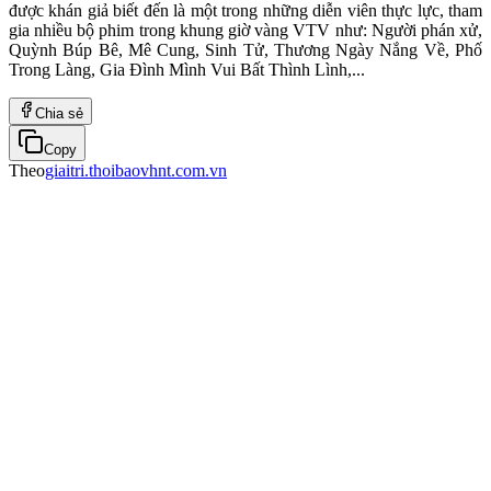
được khán giả biết đến là một trong những diễn viên thực lực, tham
gia nhiều bộ phim trong khung giờ vàng VTV như: Người phán xử,
Quỳnh Búp Bê, Mê Cung, Sinh Tử, Thương Ngày Nắng Về, Phố
Trong Làng, Gia Đình Mình Vui Bất Thình Lình,...
Chia sẻ
Copy
Theo
giaitri.thoibaovhnt.com.vn