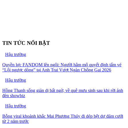
TIN TỨC NỔI BẬT
Hậu trường
Quyền lực FANDOM lên ngôi: Người hâm mộ quyết định tấm vé
“Lội ngược dòng” tại Anh Trai Vượt Ngàn Chông Gai 2026
Hậu trường
Hồng Thanh sống giản dị bất ngờ, về quê mưu sinh sau khi rời ánh
đèn showbiz
Hậu trường
Bỗng viral khoảnh khắc Mai Phương Thúy đi dép bệt dự đám cưới
từ 2 năm trước