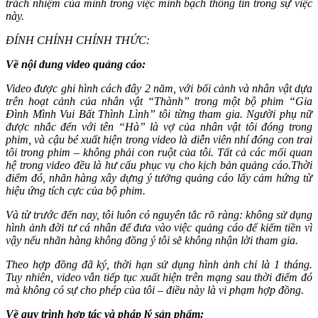
trách nhiệm của mình trong việc minh bạch thông tin trong sự việc
này.
ĐÍNH CHÍNH CHÍNH THỨC:
Về nội dung video quảng cáo:
Video được ghi hình cách đây 2 năm, với bối cảnh và nhân vật dựa
trên hoạt cảnh của nhân vật “Thành” trong một bộ phim “Gia
Đình Mình Vui Bất Thình Lình” tôi từng tham gia. Người phụ nữ
được nhắc đến với tên “Hà” là vợ của nhân vật tôi đóng trong
phim, và cậu bé xuất hiện trong video là diễn viên nhí đóng con trai
tôi trong phim – không phải con ruột của tôi. Tất cả các mối quan
hệ trong video đều là hư cấu phục vụ cho kịch bản quảng cáo.Thời
điểm đó, nhãn hàng xây dựng ý tưởng quảng cáo lấy cảm hứng từ
hiệu ứng tích cực của bộ phim.
Và từ trước đến nay, tôi luôn có nguyên tắc rõ ràng: không sử dụng
hình ảnh đời tư cá nhân để đưa vào việc quảng cáo để kiếm tiền vì
vậy nếu nhãn hàng không đồng ý tôi sẽ không nhận lời tham gia.
Theo hợp đồng đã ký, thời hạn sử dụng hình ảnh chỉ là 1 tháng.
Tuy nhiên, video vẫn tiếp tục xuất hiện trên mạng sau thời điểm đó
mà không có sự cho phép của tôi – điều này là vi phạm hợp đồng.
Về quy trình hợp tác và pháp lý sản phẩm: