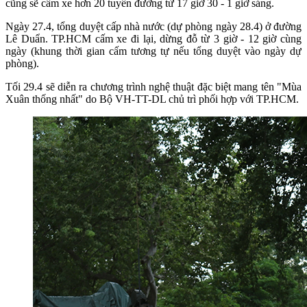
cũng sẽ cấm xe hơn 20 tuyến đường từ 17 giờ 30 - 1 giờ sáng.
Ngày 27.4, tổng duyệt cấp nhà nước (dự phòng ngày 28.4) ở đường
Lê Duẩn. TP.HCM cấm xe đi lại, dừng đỗ từ 3 giờ - 12 giờ cùng
ngày (khung thời gian cấm tương tự nếu tổng duyệt vào ngày dự
phòng).
Tối 29.4 sẽ diễn ra chương trình nghệ thuật đặc biệt mang tên "Mùa
Xuân thống nhất" do Bộ VH-TT-DL chủ trì phối hợp với TP.HCM.