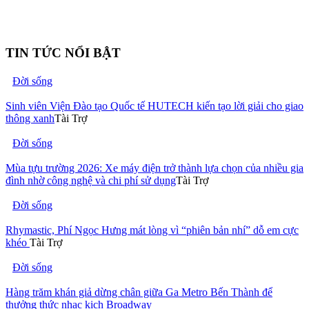
TIN TỨC NỔI BẬT
Đời sống
Sinh viên Viện Đào tạo Quốc tế HUTECH kiến tạo lời giải cho giao
thông xanh
Tài Trợ
Đời sống
Mùa tựu trường 2026: Xe máy điện trở thành lựa chọn của nhiều gia
đình nhờ công nghệ và chi phí sử dụng
Tài Trợ
Đời sống
Rhymastic, Phí Ngọc Hưng mát lòng vì “phiên bản nhí” dỗ em cực
khéo
Tài Trợ
Đời sống
Hàng trăm khán giả dừng chân giữa Ga Metro Bến Thành để
thưởng thức nhạc kịch Broadway