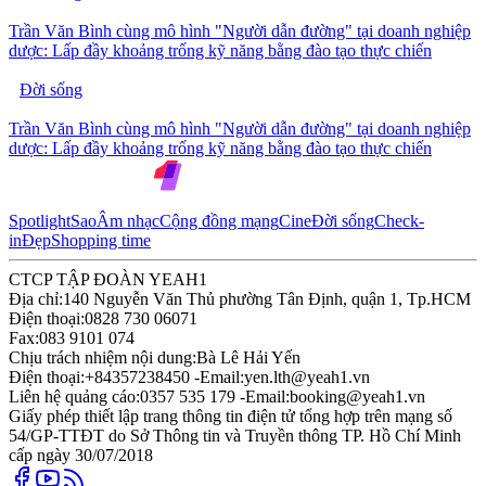
Trần Văn Bình cùng mô hình "Người dẫn đường" tại doanh nghiệp
dược: Lấp đầy khoảng trống kỹ năng bằng đào tạo thực chiến
Đời sống
Trần Văn Bình cùng mô hình "Người dẫn đường" tại doanh nghiệp
dược: Lấp đầy khoảng trống kỹ năng bằng đào tạo thực chiến
Spotlight
Sao
Âm nhạc
Cộng đồng mạng
Cine
Đời sống
Check-
in
Đẹp
Shopping time
CTCP TẬP ĐOÀN YEAH1
Địa chỉ:
140 Nguyễn Văn Thủ phường Tân Định, quận 1, Tp.HCM
Điện thoại:
0828 730 06071
Fax:
083 9101 074
Chịu trách nhiệm nội dung:
Bà Lê Hải Yến
Điện thoại:
+84357238450 -
Email:
yen.lth@yeah1.vn
Liên hệ quảng cáo:
0357 535 179 -
Email:
booking@yeah1.vn
Giấy phép thiết lập trang thông tin điện tử tổng hợp trên mạng số
54/GP-TTĐT do Sở Thông tin và Truyền thông TP. Hồ Chí Minh
cấp ngày 30/07/2018