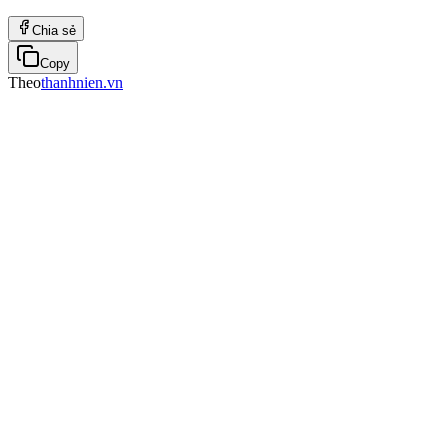
Chia sẻ
Copy
Theo
thanhnien.vn