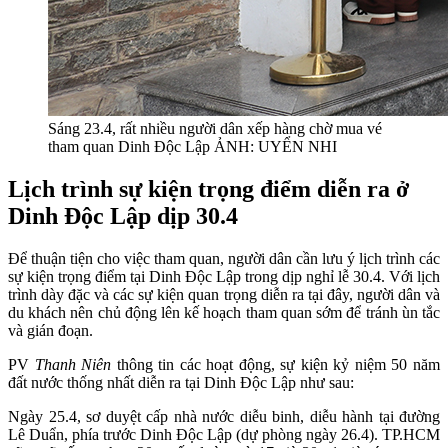
Sáng 23.4, rất nhiều người dân xếp hàng chờ mua vé
tham quan Dinh Độc Lập ẢNH: UYỂN NHI
Lịch trình sự kiện trọng điểm diễn ra ở
Dinh Độc Lập dịp 30.4
Để thuận tiện cho việc tham quan, người dân cần lưu ý lịch trình các
sự kiện trọng điểm tại Dinh Độc Lập trong dịp nghỉ lễ 30.4. Với lịch
trình dày đặc và các sự kiện quan trọng diễn ra tại đây, người dân và
du khách nên chủ động lên kế hoạch tham quan sớm để tránh ùn tắc
và gián đoạn.
PV
Thanh Niên
thông tin các hoạt động, sự kiện kỷ niệm 50 năm
đất nước thống nhất diễn ra tại Dinh Độc Lập như sau:
Ngày 25.4, sơ duyệt cấp nhà nước diễu binh, diễu hành tại đường
Lê Duẩn, phía trước Dinh Độc Lập (dự phòng ngày 26.4). TP.HCM