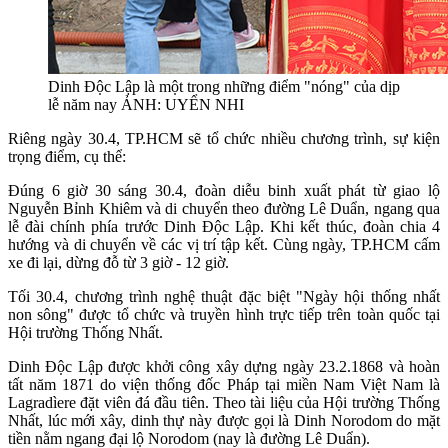
Dinh Độc Lập là một trong những điểm "nóng" của dịp
lễ năm nay ẢNH: UYỂN NHI
Riêng ngày 30.4, TP.HCM sẽ tổ chức nhiều chương trình, sự kiện
trọng điểm, cụ thể:
Đúng 6 giờ 30 sáng 30.4, đoàn diễu binh xuất phát từ giao lộ
Nguyễn Bỉnh Khiêm và di chuyển theo đường Lê Duẩn, ngang qua
lễ đài chính phía trước Dinh Độc Lập. Khi kết thúc, đoàn chia 4
hướng và di chuyển về các vị trí tập kết. Cùng ngày, TP.HCM cấm
xe đi lại, dừng đỗ từ 3 giờ - 12 giờ.
Tối 30.4, chương trình nghệ thuật đặc biệt "Ngày hội thống nhất
non sông" được tổ chức và truyền hình trực tiếp trên toàn quốc tại
Hội trường Thống Nhất.
Dinh Độc Lập được khởi công xây dựng ngày 23.2.1868 và hoàn
tất năm 1871 do viện thống đốc Pháp tại miền Nam Việt Nam là
Lagradìere đặt viên đá đầu tiên. Theo tài liệu của Hội trường Thống
Nhất, lúc mới xây, dinh thự này được gọi là Dinh Norodom do mặt
tiền nằm ngang đại lộ Norodom (nay là đường Lê Duẩn).