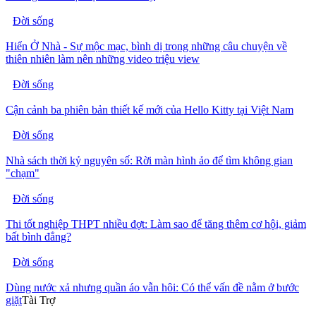
Đời sống
Hiển Ở Nhà - Sự mộc mạc, bình dị trong những câu chuyện về
thiên nhiên làm nên những video triệu view
Đời sống
Cận cảnh ba phiên bản thiết kế mới của Hello Kitty tại Việt Nam
Đời sống
Nhà sách thời kỷ nguyên số: Rời màn hình ảo để tìm không gian
"chạm"
Đời sống
Thi tốt nghiệp THPT nhiều đợt: Làm sao để tăng thêm cơ hội, giảm
bất bình đẳng?
Đời sống
Dùng nước xả nhưng quần áo vẫn hôi: Có thể vấn đề nằm ở bước
giặt
Tài Trợ