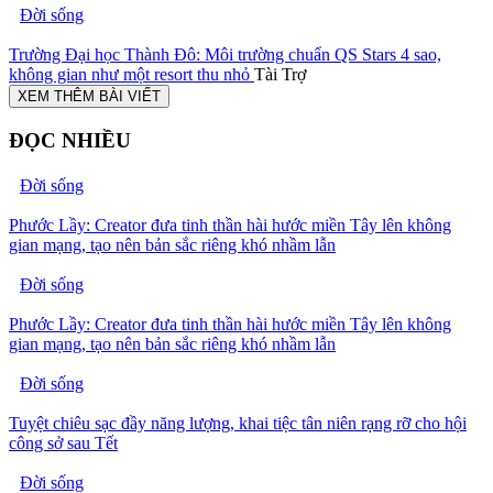
Đời sống
Trường Đại học Thành Đô: Môi trường chuẩn QS Stars 4 sao,
không gian như một resort thu nhỏ
Tài Trợ
XEM THÊM BÀI VIẾT
ĐỌC NHIỀU
Đời sống
Phước Lầy: Creator đưa tinh thần hài hước miền Tây lên không
gian mạng, tạo nên bản sắc riêng khó nhầm lẫn
Đời sống
Phước Lầy: Creator đưa tinh thần hài hước miền Tây lên không
gian mạng, tạo nên bản sắc riêng khó nhầm lẫn
Đời sống
Tuyệt chiêu sạc đầy năng lượng, khai tiệc tân niên rạng rỡ cho hội
công sở sau Tết
Đời sống