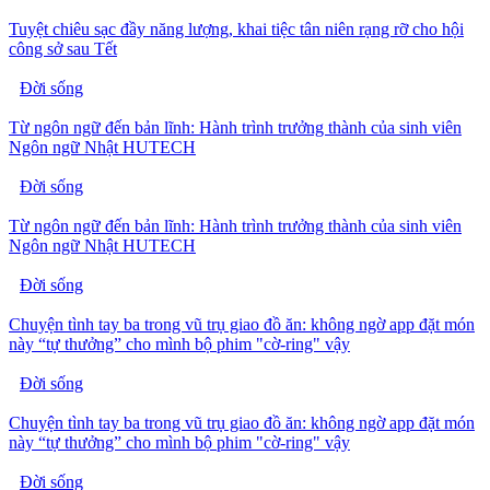
Tuyệt chiêu sạc đầy năng lượng, khai tiệc tân niên rạng rỡ cho hội
công sở sau Tết
Đời sống
Từ ngôn ngữ đến bản lĩnh: Hành trình trưởng thành của sinh viên
Ngôn ngữ Nhật HUTECH
Đời sống
Từ ngôn ngữ đến bản lĩnh: Hành trình trưởng thành của sinh viên
Ngôn ngữ Nhật HUTECH
Đời sống
Chuyện tình tay ba trong vũ trụ giao đồ ăn: không ngờ app đặt món
này “tự thưởng” cho mình bộ phim "cờ-ring" vậy
Đời sống
Chuyện tình tay ba trong vũ trụ giao đồ ăn: không ngờ app đặt món
này “tự thưởng” cho mình bộ phim "cờ-ring" vậy
Đời sống