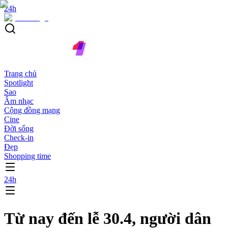
24h
Trang chủ
Spotlight
Sao
Âm nhạc
Cộng đồng mạng
Cine
Đời sống
Check-in
Đẹp
Shopping time
24h
Từ nay đến lễ 30.4, người dân