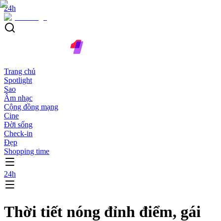
24h
Trang chủ
Spotlight
Sao
Âm nhạc
Cộng đồng mạng
Cine
Đời sống
Check-in
Đẹp
Shopping time
24h
Thời tiết nóng đỉnh điểm, gái