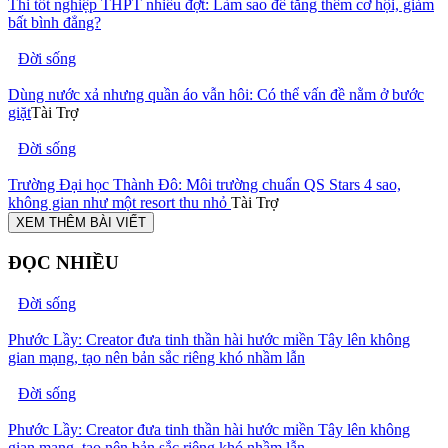
Thi tốt nghiệp THPT nhiều đợt: Làm sao để tăng thêm cơ hội, giảm
bất bình đẳng?
Đời sống
Dùng nước xả nhưng quần áo vẫn hôi: Có thể vấn đề nằm ở bước
giặt
Tài Trợ
Đời sống
Trường Đại học Thành Đô: Môi trường chuẩn QS Stars 4 sao,
không gian như một resort thu nhỏ
Tài Trợ
XEM THÊM BÀI VIẾT
ĐỌC NHIỀU
Đời sống
Phước Lầy: Creator đưa tinh thần hài hước miền Tây lên không
gian mạng, tạo nên bản sắc riêng khó nhầm lẫn
Đời sống
Phước Lầy: Creator đưa tinh thần hài hước miền Tây lên không
gian mạng, tạo nên bản sắc riêng khó nhầm lẫn