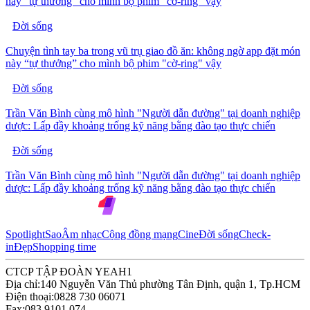
này “tự thưởng” cho mình bộ phim "cờ-ring" vậy
Đời sống
Chuyện tình tay ba trong vũ trụ giao đồ ăn: không ngờ app đặt món
này “tự thưởng” cho mình bộ phim "cờ-ring" vậy
Đời sống
Trần Văn Bình cùng mô hình "Người dẫn đường" tại doanh nghiệp
dược: Lấp đầy khoảng trống kỹ năng bằng đào tạo thực chiến
Đời sống
Trần Văn Bình cùng mô hình "Người dẫn đường" tại doanh nghiệp
dược: Lấp đầy khoảng trống kỹ năng bằng đào tạo thực chiến
Spotlight
Sao
Âm nhạc
Cộng đồng mạng
Cine
Đời sống
Check-
in
Đẹp
Shopping time
CTCP TẬP ĐOÀN YEAH1
Địa chỉ:
140 Nguyễn Văn Thủ phường Tân Định, quận 1, Tp.HCM
Điện thoại:
0828 730 06071
Fax:
083 9101 074