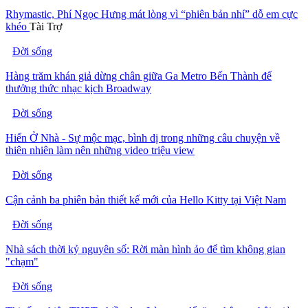
Rhymastic, Phí Ngọc Hưng mát lòng vì “phiên bản nhí” dỗ em cực
khéo
Tài Trợ
Đời sống
Hàng trăm khán giả dừng chân giữa Ga Metro Bến Thành để
thưởng thức nhạc kịch Broadway
Đời sống
Hiển Ở Nhà - Sự mộc mạc, bình dị trong những câu chuyện về
thiên nhiên làm nên những video triệu view
Đời sống
Cận cảnh ba phiên bản thiết kế mới của Hello Kitty tại Việt Nam
Đời sống
Nhà sách thời kỷ nguyên số: Rời màn hình ảo để tìm không gian
"chạm"
Đời sống