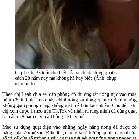
Chị Leah, 33 tuổi cho biết hóa ra chị đã dùng quạt sai
cách 28 năm nay mà không hề hay biết. (Ảnh: chụp
màn hình)
Theo chị Leah chia sẻ, căn phòng cô thường rất nóng nực vào mùa
hè trước khi biết mẹo này chị thường sử dụng quạt cả đêm nhưng
không gian phòng cũng không mát mẻ hơn bao nhiêu. Cho đến khi
chị xem được 1 mẹo trên TikTok và nhận ra rằng mình đã dùng quạt
sai cách 28 năm nay mà không hề hay biết.
Mẹo sử dụng quạt điện vào những ngày nắng nóng đã được cô
nàng chia sẻ như sau. Đầu tiên, chúng ta sẽ hướng quạt ra ngoài cửa
sổ và để cửa sổ mở như vậy quạt sẽ hút hết hơi nóng trong phòng ra