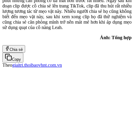
phút nhưng căn phòng cô đã mát hơn trước rất nhiều. Ngay sau khi
đoạn clip được cô chia sẻ lên trang TikTok, clip đã thu hút rất nhiều
lượng tương tác từ mẹo vặt này. Nhiều người chia sẻ họ cũng không
biết đến mẹo vặt này, sau khi xem xong clip họ đã thử nghiệm và
cũng chia sẻ căn phòng mình trở nên mát mẻ hơn khi áp dụng mẹo
sử dụng quạt của cô nàng Leah.
Ảnh: Tổng hợp
Chia sẻ
Copy
Theo
giaitri.thoibaovhnt.com.vn