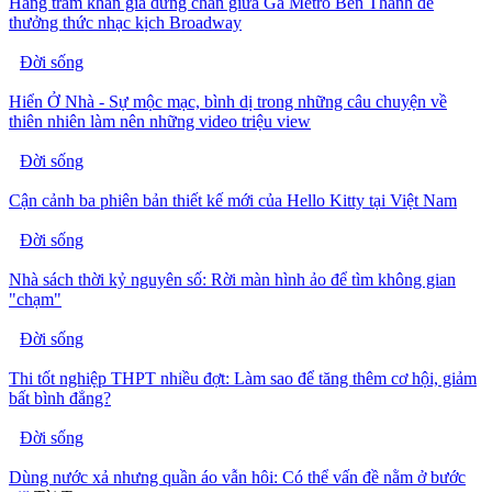
Hàng trăm khán giả dừng chân giữa Ga Metro Bến Thành để
thưởng thức nhạc kịch Broadway
Đời sống
Hiển Ở Nhà - Sự mộc mạc, bình dị trong những câu chuyện về
thiên nhiên làm nên những video triệu view
Đời sống
Cận cảnh ba phiên bản thiết kế mới của Hello Kitty tại Việt Nam
Đời sống
Nhà sách thời kỷ nguyên số: Rời màn hình ảo để tìm không gian
"chạm"
Đời sống
Thi tốt nghiệp THPT nhiều đợt: Làm sao để tăng thêm cơ hội, giảm
bất bình đẳng?
Đời sống
Dùng nước xả nhưng quần áo vẫn hôi: Có thể vấn đề nằm ở bước