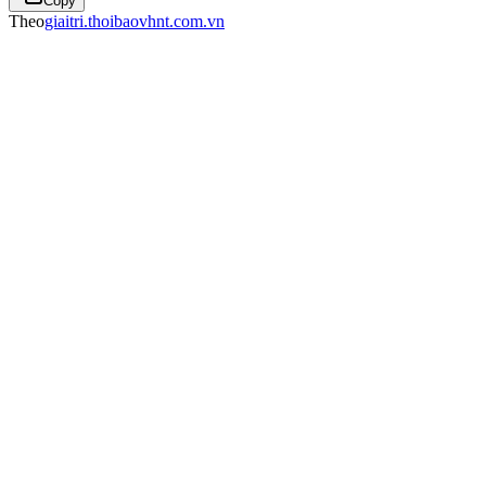
Copy
Theo
giaitri.thoibaovhnt.com.vn