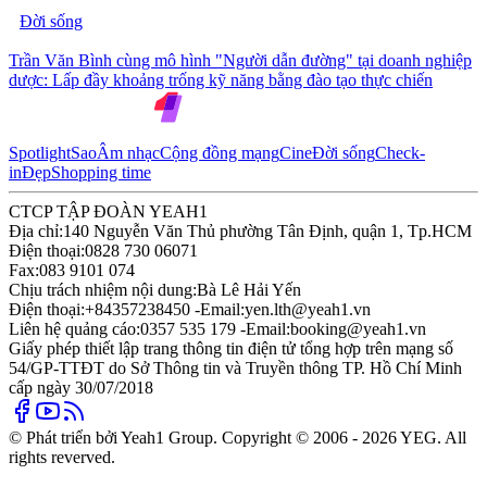
Đời sống
Trần Văn Bình cùng mô hình "Người dẫn đường" tại doanh nghiệp
dược: Lấp đầy khoảng trống kỹ năng bằng đào tạo thực chiến
Spotlight
Sao
Âm nhạc
Cộng đồng mạng
Cine
Đời sống
Check-
in
Đẹp
Shopping time
CTCP TẬP ĐOÀN YEAH1
Địa chỉ:
140 Nguyễn Văn Thủ phường Tân Định, quận 1, Tp.HCM
Điện thoại:
0828 730 06071
Fax:
083 9101 074
Chịu trách nhiệm nội dung:
Bà Lê Hải Yến
Điện thoại:
+84357238450 -
Email:
yen.lth@yeah1.vn
Liên hệ quảng cáo:
0357 535 179 -
Email:
booking@yeah1.vn
Giấy phép thiết lập trang thông tin điện tử tổng hợp trên mạng số
54/GP-TTĐT do Sở Thông tin và Truyền thông TP. Hồ Chí Minh
cấp ngày 30/07/2018
© Phát triển bởi Yeah1 Group. Copyright © 2006 - 2026 YEG. All
rights reverved.