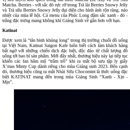
Matcha. Berries - với sắc đỏ rực rỡ trong Trà lài Berries Snowy Jelly
và Trà sữa Berries Snowy Jelly đại diện cho hình ảnh rộn ràng, náo
nhiệt của mùa lễ hội. Cả menu của Phúc Long đậm sắc xanh - đỏ -
trắng đặc trưng mang không khí Giáng Sinh về gần hơn với bạn.
Katinat
Được xem là “tân binh khủng long” trong thị trường chuỗi đồ uống
tại Việt Nam, Katinat Saigon Kafe luôn biết cách làm khách hàng
bất ngờ với những chiến dịch đặc biệt, độc đáo từ chất lượng đồ
uống tới bao bì sản phẩm. Mới đây nhất, thương hiệu này lại tiếp tục
khiến các fan hâm mộ “trầm trồ” khi ra mắt bộ sưu tập ly giấy
X’mas Minty Cup dành riêng cho mùa Giáng sinh 2023. Bên cạnh
đó, thương hiệu cũng ra mắt Nhài Sữa Chocomint là thức uống đặc
biệt KATINAT mang đến trong mùa Giáng Sinh “Xanh - Xịn -
Mịn”.