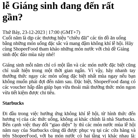
lễ Giáng sinh đang đến rất
gần?
Thứ Bảy, 23-12-2023 | 17:00 (GMT+7)
Cuối năm là dịp các thương hiệu “chiêu đãi” các tín đồ ăn uống
bằng những món uống đặc sắc và mang đậm không khí lễ hội. Hãy
cùng ShopeeFood tham khảo những món nước với chủ đề Giáng
sinh độc đáo mùa này nhé!
Giáng sinh mỗi năm chỉ có một lần và các món nước đặc biệt cũng
chỉ xuất hiện trong một thời gian ngắn. Vì vậy, hãy nhanh tay
thưởng thức ngay các món uống đặc biệt nhất mùa ngay nếu bạn
không muốn phải đợi đến năm sau. Đặc biệt, ShopeeFood đang có
các voucher hấp dẫn giúp bạn vừa thoải mái thưởng thức món ngon
vừa tiết kiệm được chi tiêu.
Starbucks
Đi đầu trong việc hưởng ứng không khí lễ hội, từ hình thức đến
hương vị của các thức uống, không ai khác chính là nhà Starbucks.
Bên cạnh việc thay đổi “giao diện” ly thì các món nước mùa lễ hội
năm nay của Starbucks cũng đã được phục vụ tại các cửa hàng và
trên ShopeeFood, với ba món nước có hai tầng vị khác nhau là: