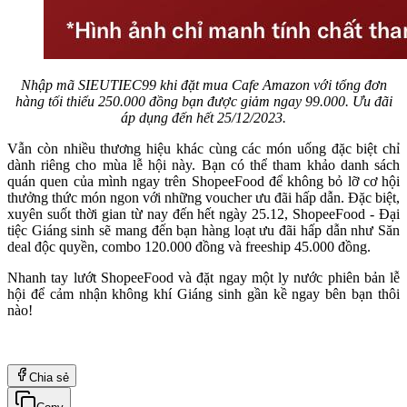
Nhập mã SIEUTIEC99 khi đặt mua Cafe Amazon với tổng đơn
hàng tối thiểu 250.000 đồng bạn được giảm ngay 99.000. Ưu đãi
áp dụng đến hết 25/12/2023.
Vẫn còn nhiều thương hiệu khác cùng các món uống đặc biệt chỉ
dành riêng cho mùa lễ hội này. Bạn có thể tham khảo danh sách
quán quen của mình ngay trên ShopeeFood để không bỏ lỡ cơ hội
thưởng thức món ngon với những voucher ưu đãi hấp dẫn. Đặc biệt,
xuyên suốt thời gian từ nay đến hết ngày 25.12, ShopeeFood - Đại
tiệc Giáng sinh sẽ mang đến bạn hàng loạt ưu đãi hấp dẫn như Săn
deal độc quyền, combo 120.000 đồng và freeship 45.000 đồng.
Nhanh tay lướt ShopeeFood và đặt ngay một ly nước phiên bản lễ
hội để cảm nhận không khí Giáng sinh gần kề ngay bên bạn thôi
nào!
Chia sẻ