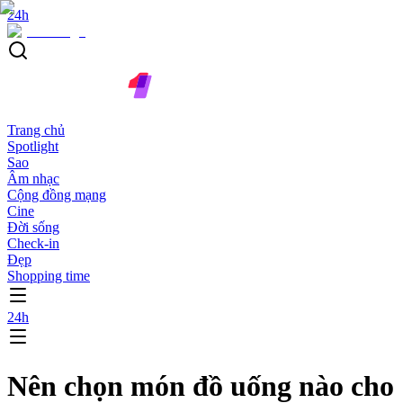
24h
Trang chủ
Spotlight
Sao
Âm nhạc
Cộng đồng mạng
Cine
Đời sống
Check-in
Đẹp
Shopping time
24h
Nên chọn món đồ uống nào cho