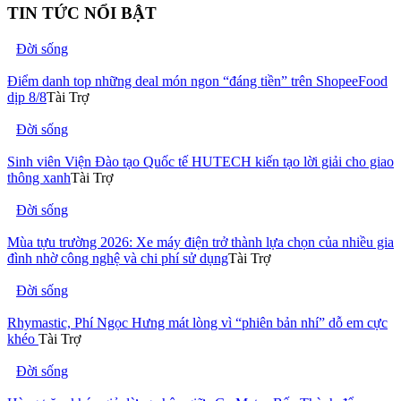
TIN TỨC NỔI BẬT
Đời sống
Điểm danh top những deal món ngon “đáng tiền” trên ShopeeFood
dịp 8/8
Tài Trợ
Đời sống
Sinh viên Viện Đào tạo Quốc tế HUTECH kiến tạo lời giải cho giao
thông xanh
Tài Trợ
Đời sống
Mùa tựu trường 2026: Xe máy điện trở thành lựa chọn của nhiều gia
đình nhờ công nghệ và chi phí sử dụng
Tài Trợ
Đời sống
Rhymastic, Phí Ngọc Hưng mát lòng vì “phiên bản nhí” dỗ em cực
khéo
Tài Trợ
Đời sống