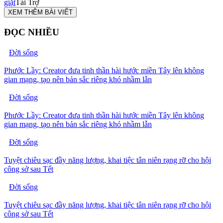
giặt
Tài Trợ
XEM THÊM BÀI VIẾT
ĐỌC NHIỀU
Đời sống
Phước Lầy: Creator đưa tinh thần hài hước miền Tây lên không
gian mạng, tạo nên bản sắc riêng khó nhầm lẫn
Đời sống
Phước Lầy: Creator đưa tinh thần hài hước miền Tây lên không
gian mạng, tạo nên bản sắc riêng khó nhầm lẫn
Đời sống
Tuyệt chiêu sạc đầy năng lượng, khai tiệc tân niên rạng rỡ cho hội
công sở sau Tết
Đời sống
Tuyệt chiêu sạc đầy năng lượng, khai tiệc tân niên rạng rỡ cho hội
công sở sau Tết