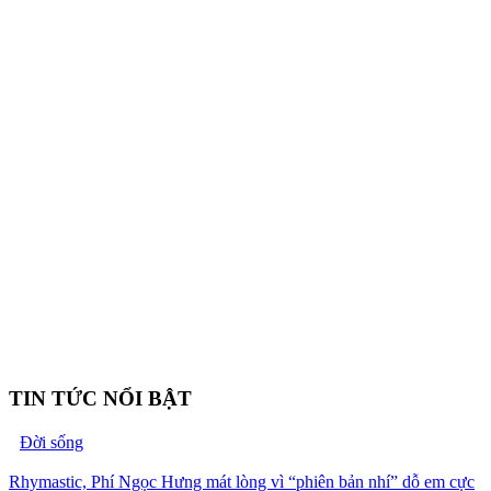
TIN TỨC NỔI BẬT
Đời sống
Rhymastic, Phí Ngọc Hưng mát lòng vì “phiên bản nhí” dỗ em cực