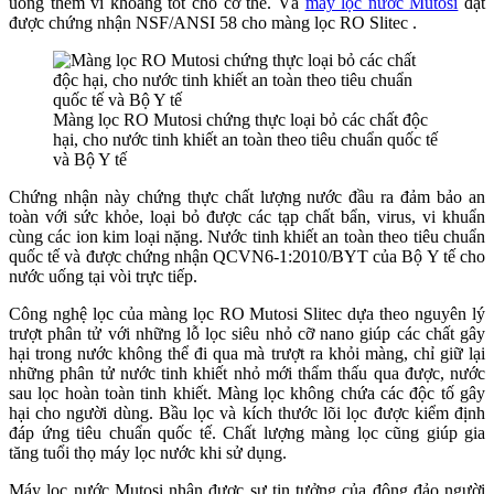
uống thêm vi khoáng tốt cho cơ thể. Và
máy lọc nước Mutosi
đạt
được chứng nhận NSF/ANSI 58 cho màng lọc RO Slitec .
Màng lọc RO Mutosi chứng thực loại bỏ các chất độc
hại, cho nước tinh khiết an toàn theo tiêu chuẩn quốc tế
và Bộ Y tế
Chứng nhận này chứng thực chất lượng nước đầu ra đảm bảo an
toàn với sức khỏe, loại bỏ được các tạp chất bẩn, virus, vi khuẩn
cùng các ion kim loại nặng. Nước tinh khiết an toàn theo tiêu chuẩn
quốc tế và được chứng nhận QCVN6-1:2010/BYT của Bộ Y tế cho
nước uống tại vòi trực tiếp.
Công nghệ lọc của màng lọc RO Mutosi Slitec dựa theo nguyên lý
trượt phân tử với những lỗ lọc siêu nhỏ cỡ nano giúp các chất gây
hại trong nước không thể đi qua mà trượt ra khỏi màng, chỉ giữ lại
những phân tử nước tinh khiết nhỏ mới thẩm thấu qua được, nước
sau lọc hoàn toàn tinh khiết. Màng lọc không chứa các độc tố gây
hại cho người dùng. Bầu lọc và kích thước lõi lọc được kiểm định
đáp ứng tiêu chuẩn quốc tế. Chất lượng màng lọc cũng giúp gia
tăng tuổi thọ máy lọc nước khi sử dụng.
Máy lọc nước Mutosi nhận được sự tin tưởng của đông đảo người