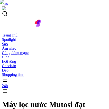
24h
Trang chủ
Spotlight
Sao
Âm nhạc
Cộng đồng mạng
Cine
Đời sống
Check-in
Đẹp
Shopping time
24h
Máy lọc nước Mutosi đạt