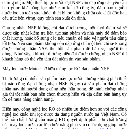
chứng nhận. Một thiết bị lọc nước đạt NSF cần đáp ứng các yêu cầu
bao gồm: khả năng lọc như cam kết từ công ty, đảm bảo nguồn
nước lọc an toàn sức khỏe, thiết bị lọc không chứa các chất độc hại,
cấu trúc bền vững, quy trình sản xuất ổn định.
Chứng nhận NSF không chỉ đạt được trong một thời điểm và sẽ
được cập nhật kiểm tra liên tục sản phẩm và nhà máy để đảm bảo
chất lượng, hoặc bổ sung các tiêu chuẩn để bảo vệ người tiêu dùng
tốt hơn. Nếu sản phẩm không còn đáp ứng chỉ một tiêu chí sẽ không
được chứng nhận NSF, thu hồi sản phẩm để bảo vệ người tiêu
dùng. Như vậy, khi một thương hiệu đạt được chứng nhận NSF thì
khách hàng có thể yên tâm đặt niềm tin vào sản phẩm.
Máy lọc nước Mutosi sở hữu màng lọc RO đạt chuẩn NSF
Thị trường có nhiều sản phẩm máy lọc nước nhưng không phải thiết
bị nào cũng đạt chứng nhận NSF. Ngay cả sản phẩm đạt chứng
nhận này thì người dùng cũng nên thận trọng, để tránh chứng nhận
giả thì tốt nhất bạn nên chọn thương hiệu và địa điểm bán hàng uy
tín để mua hàng chính hãng.
Hiện nay, công nghệ lọc RO có nhiều ưu điểm hơn so với các công
nghệ lọc khác khi lọc được đa dạng nguồn nước tại Việt Nam. Có
thể nói chất lượng của màng RO quyết định phần lớn chất lượng
của máy lọc nước, các lõi chức năng phía sau có tác dụng giúp nước