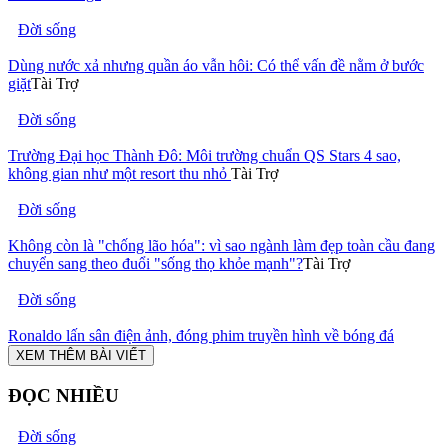
Đời sống
Dùng nước xả nhưng quần áo vẫn hôi: Có thể vấn đề nằm ở bước
giặt
Tài Trợ
Đời sống
Trường Đại học Thành Đô: Môi trường chuẩn QS Stars 4 sao,
không gian như một resort thu nhỏ
Tài Trợ
Đời sống
Không còn là "chống lão hóa": vì sao ngành làm đẹp toàn cầu đang
chuyển sang theo đuổi "sống thọ khỏe mạnh"?
Tài Trợ
Đời sống
Ronaldo lấn sân điện ảnh, đóng phim truyền hình về bóng đá
XEM THÊM BÀI VIẾT
ĐỌC NHIỀU
Đời sống