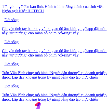
Từ ngôn ngữ đến bản lĩnh: Hành trình trưởng thành của sinh viên
Ngôn ngữ Nhật HUTECH
Đời sống
Chuyện tình tay ba trong vũ trụ giao đồ ăn: không ngờ app đặt món
này “tự thưởng” cho mình bộ phim "cờ-ring" vậy
Đời sống
Chuyện tình tay ba trong vũ trụ giao đồ ăn: không ngờ app đặt món
này “tự thưởng” cho mình bộ phim "cờ-ring" vậy
Đời sống
Trần Văn Bình cùng mô hình "Người dẫn đường" tại doanh nghiệp
dược: Lấp đầy khoảng trống kỹ năng bằng đào tạo thực chiến
Đời sống
Trần Văn Bình cùng mô hình "Người dẫn đường" tại doanh nghiệp
dược: Lấp đầy khoảng trống kỹ năng bằng đào tạo thực chiến