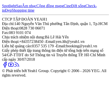
Spotlight
Sao
Âm nhạc
Cộng đồng mạng
Cine
Đời sống
Check-
in
Đẹp
Shopping time
CTCP TẬP ĐOÀN YEAH1
Địa chỉ:
140 Nguyễn Văn Thủ phường Tân Định, quận 1, Tp.HCM
Điện thoại:
0828 730 06071
Fax:
083 9101 074
Chịu trách nhiệm nội dung:
Bà Lê Hải Yến
Điện thoại:
+84357238450 -
Email:
yen.lth@yeah1.vn
Liên hệ quảng cáo:
0357 535 179 -
Email:
booking@yeah1.vn
Giấy phép thiết lập trang thông tin điện tử tổng hợp trên mạng số
54/GP-TTĐT do Sở Thông tin và Truyền thông TP. Hồ Chí Minh
cấp ngày 30/07/2018
© Phát triển bởi Yeah1 Group. Copyright © 2006 - 2026 YEG. All
rights reverved.