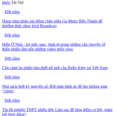
khéo
Tài Trợ
Đời sống
Hàng trăm khán giả dừng chân giữa Ga Metro Bến Thành để
thưởng thức nhạc kịch Broadway
Đời sống
Hiển Ở Nhà - Sự mộc mạc, bình dị trong những câu chuyện về
thiên nhiên làm nên những video triệu view
Đời sống
Cận cảnh ba phiên bản thiết kế mới của Hello Kitty tại Việt Nam
Đời sống
Nhà sách thời kỷ nguyên số: Rời màn hình ảo để tìm không gian
"chạm"
Đời sống
Thi tốt nghiệp THPT nhiều đợt: Làm sao để tăng thêm cơ hội, giảm
bất bình đẳng?