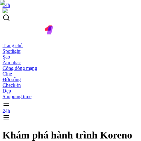
24h
Trang chủ
Spotlight
Sao
Âm nhạc
Cộng đồng mạng
Cine
Đời sống
Check-in
Đẹp
Shopping time
24h
Khám phá hành trình Koreno