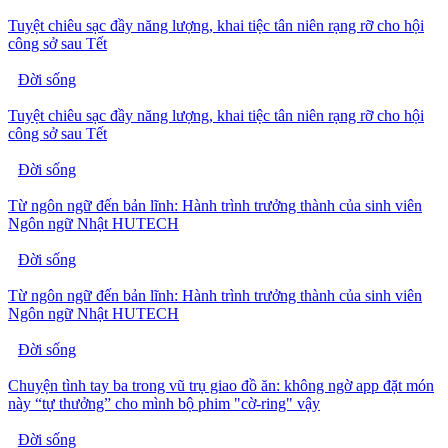
Tuyệt chiêu sạc đầy năng lượng, khai tiệc tân niên rạng rỡ cho hội
công sở sau Tết
Đời sống
Tuyệt chiêu sạc đầy năng lượng, khai tiệc tân niên rạng rỡ cho hội
công sở sau Tết
Đời sống
Từ ngôn ngữ đến bản lĩnh: Hành trình trưởng thành của sinh viên
Ngôn ngữ Nhật HUTECH
Đời sống
Từ ngôn ngữ đến bản lĩnh: Hành trình trưởng thành của sinh viên
Ngôn ngữ Nhật HUTECH
Đời sống
Chuyện tình tay ba trong vũ trụ giao đồ ăn: không ngờ app đặt món
này “tự thưởng” cho mình bộ phim "cờ-ring" vậy
Đời sống