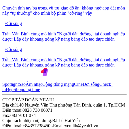
Chuyện tình tay ba trong vũ trụ giao đồ ăn: không ngờ app đặt món
này “tự thưởng” cho mình bộ phim "cờ-ring" vậy
Đời sống
Trần Văn Bình cùng mô hình "Người dẫn đường" tại doanh nghiệp
dược: Lấp đầy khoảng trống kỹ năng bằng đào tạo thực chiến
Đời sống
Trần Văn Bình cùng mô hình "Người dẫn đường" tại doanh nghiệp
dược: Lấp đầy khoảng trống kỹ năng bằng đào tạo thực chiến
Spotlight
Sao
Âm nhạc
Cộng đồng mạng
Cine
Đời sống
Check-
in
Đẹp
Shopping time
CTCP TẬP ĐOÀN YEAH1
Địa chỉ:
140 Nguyễn Văn Thủ phường Tân Định, quận 1, Tp.HCM
Điện thoại:
0828 730 06071
Fax:
083 9101 074
Chịu trách nhiệm nội dung:
Bà Lê Hải Yến
Điện thoại:
+84357238450 -
Email:
yen.lth@yeah1.vn