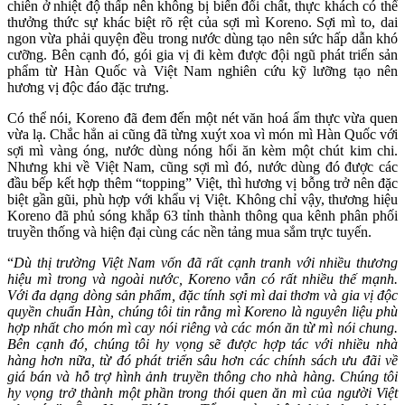
chiên ở nhiệt độ thấp nên không bị biến đổi chất, thực khách có thể
thưởng thức sự khác biệt rõ rệt của sợi mì Koreno. Sợi mì to, dai
ngon vừa phải quyện đều trong nước dùng tạo nên sức hấp dẫn khó
cưỡng. Bên cạnh đó, gói gia vị đi kèm được đội ngũ phát triển sản
phẩm từ Hàn Quốc và Việt Nam nghiên cứu kỹ lưỡng tạo nên
hương vị độc đáo đặc trưng.
Có thể nói, Koreno đã đem đến một nét văn hoá ẩm thực vừa quen
vừa lạ. Chắc hẳn ai cũng đã từng xuýt xoa vì món mì Hàn Quốc với
sợi mì vàng óng, nước dùng nóng hổi ăn kèm một chút kim chi.
Nhưng khi về Việt Nam, cũng sợi mì đó, nước dùng đó được các
đầu bếp kết hợp thêm “topping” Việt, thì hương vị bỗng trở nên đặc
biệt gần gũi, phù hợp với khẩu vị Việt. Không chỉ vậy, thương hiệu
Koreno đã phủ sóng khắp 63 tỉnh thành thông qua kênh phân phối
truyền thống và hiện đại cùng các nền tảng mua sắm trực tuyến.
“
Dù thị trường Việt Nam vốn đã rất cạnh tranh với nhiều thương
hiệu mì trong và ngoài nước, Koreno vẫn có rất nhiều thế mạnh.
Với đa dạng dòng sản phẩm, đặc tính sợi mì dai thơm và gia vị độc
quyền chuẩn Hàn, chúng tôi tin rằng mì Koreno là nguyên liệu phù
hợp nhất cho món mì cay nói riêng và các món ăn từ mì nói chung.
Bên cạnh đó, chúng tôi hy vọng sẽ được hợp tác với nhiều nhà
hàng hơn nữa, từ đó phát triển sâu hơn các chính sách ưu đãi về
giá bán và hỗ trợ hình ảnh truyền thông cho nhà hàng. Chúng tôi
hy vọng trở thành một phần trong thói quen ăn mì của người Việt