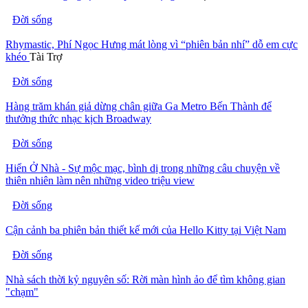
Đời sống
Rhymastic, Phí Ngọc Hưng mát lòng vì “phiên bản nhí” dỗ em cực
khéo
Tài Trợ
Đời sống
Hàng trăm khán giả dừng chân giữa Ga Metro Bến Thành để
thưởng thức nhạc kịch Broadway
Đời sống
Hiển Ở Nhà - Sự mộc mạc, bình dị trong những câu chuyện về
thiên nhiên làm nên những video triệu view
Đời sống
Cận cảnh ba phiên bản thiết kế mới của Hello Kitty tại Việt Nam
Đời sống
Nhà sách thời kỷ nguyên số: Rời màn hình ảo để tìm không gian
"chạm"