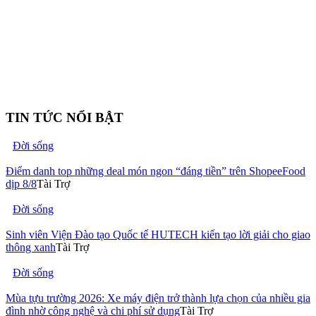
TIN TỨC NỔI BẬT
Đời sống
Điểm danh top những deal món ngon “đáng tiền” trên ShopeeFood
dịp 8/8
Tài Trợ
Đời sống
Sinh viên Viện Đào tạo Quốc tế HUTECH kiến tạo lời giải cho giao
thông xanh
Tài Trợ
Đời sống
Mùa tựu trường 2026: Xe máy điện trở thành lựa chọn của nhiều gia
đình nhờ công nghệ và chi phí sử dụng
Tài Trợ