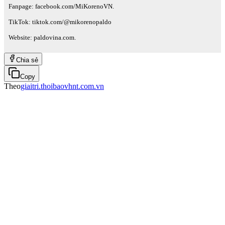
Fanpage: facebook.com/MiKorenoVN.
TikTok: tiktok.com/@mikorenopaldo
Website: paldovina.com.
Chia sẻ
Copy
Theo
giaitri.thoibaovhnt.com.vn