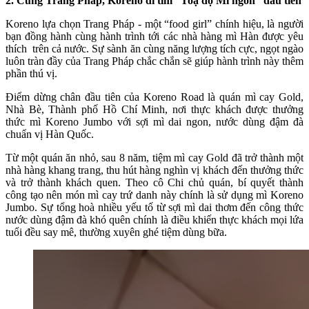
2. Cùng Trang Pháp, Koreno đi tìm “Toạ độ Mì ngon” đầu tiên
Koreno lựa chọn Trang Pháp - một “food girl” chính hiệu, là người
bạn đồng hành cùng hành trình tới các nhà hàng mì Hàn được yêu
thích trên cả nước. Sự sành ăn cùng năng lượng tích cực, ngọt ngào
luôn tràn đầy của Trang Pháp chắc chắn sẽ giúp hành trình này thêm
phần thú vị.
Điểm dừng chân đầu tiên của Koreno Road là quán mì cay Gold,
Nhà Bè, Thành phố Hồ Chí Minh, nơi thực khách được thưởng
thức mì Koreno Jumbo với sợi mì dai ngon, nước dùng đậm đà
chuẩn vị Hàn Quốc.
Từ một quán ăn nhỏ, sau 8 năm, tiệm mì cay Gold đã trở thành một
nhà hàng khang trang, thu hút hàng nghìn vị khách đến thưởng thức
và trở thành khách quen. Theo cô Chi chủ quán, bí quyết thành
công tạo nên món mì cay trứ danh này chính là sử dụng mì Koreno
Jumbo. Sự tổng hoà nhiều yếu tố từ sợi mì dai thơm đến công thức
nước dùng đậm đà khó quên chính là điều khiến thực khách mọi lứa
tuổi đều say mê, thường xuyên ghé tiệm dùng bữa.