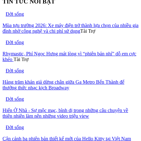
TIN TỨC NỔI BẬT
Đời sống
Mùa tựu trường 2026: Xe máy điện trở thành lựa chọn của nhiều gia
đình nhờ công nghệ và chi phí sử dụng
Tài Trợ
Đời sống
Rhymastic, Phí Ngọc Hưng mát lòng vì “phiên bản nhí” dỗ em cực
khéo
Tài Trợ
Đời sống
Hàng trăm khán giả dừng chân giữa Ga Metro Bến Thành để
thưởng thức nhạc kịch Broadway
Đời sống
Hiển Ở Nhà - Sự mộc mạc, bình dị trong những câu chuyện về
thiên nhiên làm nên những video triệu view
Đời sống
Cận cảnh ba phiên bản thiết kế mới của Hello Kitty tại Việt Nam