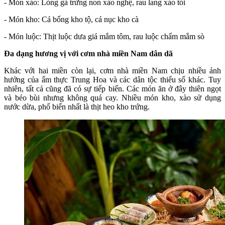
- Món xào: Lòng gà trứng non xào nghệ, rau lang xào tỏi
- Món kho: Cá bống kho tộ, cá nục kho cà
- Món luộc: Thịt luộc dưa giá mắm tôm, rau luộc chấm mắm sò
Đa dạng hương vị với cơm nhà miền Nam dân dã
Khác với hai miền còn lại, cơm nhà miền Nam chịu nhiều ảnh
hưởng của ẩm thực Trung Hoa và các dân tộc thiểu số khác. Tuy
nhiên, tất cả cũng đã có sự tiếp biến. Các món ăn ở đây thiên ngọt
và béo bùi nhưng không quá cay. Nhiều món kho, xào sử dụng
nước dừa, phổ biến nhất là thịt heo kho trứng.