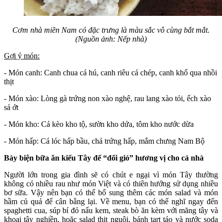
Cơm nhà miền Nam có đặc trưng là màu sắc vô cùng bắt mắt.
(Nguồn ảnh: Nếp nhà)
Gợi ý món:
- Món canh: Canh chua cá hú, canh riêu cá chép, canh khổ qua nhồi
thịt
- Món xào: Lòng gà trứng non xào nghệ, rau lang xào tỏi, ếch xào
sả ớt
- Món kho: Cá kèo kho tộ, sườn kho dứa, tôm kho nước dừa
- Món hấp: Cá lóc hấp bầu, chả trứng hấp, mắm chưng Nam Bộ
Bày biện bữa ăn kiểu Tây để “đổi gió” hương vị cho cả nhà
Người lớn trong gia đình sẽ có chút e ngại vì món Tây thường
không có nhiều rau như món Việt và có thiên hướng sử dụng nhiều
bơ sữa. Vậy nên bạn có thể bổ sung thêm các món salad và món
hầm củ quả để cân bằng lại. Về menu, bạn có thể nghĩ ngay đến
spaghetti cua, súp bí đỏ nấu kem, steak bò ăn kèm với măng tây và
khoai tây nghiền, hoặc salad thịt nguội, bánh tart táo và nước soda