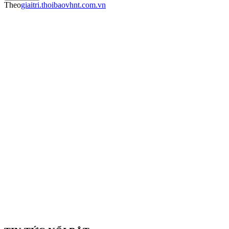
Theo
giaitri.thoibaovhnt.com.vn