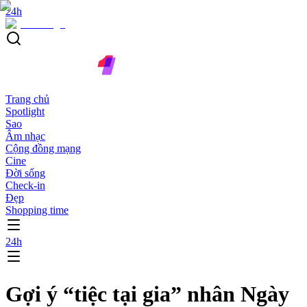
24h
Trang chủ
Spotlight
Sao
Âm nhạc
Cộng đồng mạng
Cine
Đời sống
Check-in
Đẹp
Shopping time
24h
Gợi ý “tiệc tại gia” nhân Ngày