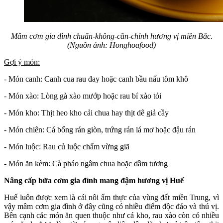
Mâm cơm gia đình chuẩn-không-cần-chỉnh hương vị miền Bắc.
(Nguồn ảnh: Honghoafood)
Gợi ý món:
- Món canh: Canh cua rau đay hoặc canh bầu nấu tôm khô
- Món xào: Lòng gà xào mướp hoặc rau bí xào tỏi
- Món kho: Thịt heo kho cải chua hay thịt dê giả cầy
- Món chiên: Cá bống rán giòn, trứng rán lá mơ hoặc đậu rán
- Món luộc: Rau củ luộc chấm vừng giã
- Món ăn kèm: Cà pháo ngâm chua hoặc dầm tương
Nâng cấp bữa cơm gia đình mang đậm hương vị Huế
Huế luôn được xem là cái nôi ẩm thực của vùng đất miền Trung, vì
vậy mâm cơm gia đình ở đây cũng có nhiều điểm độc đáo và thú vị.
Bên cạnh các món ăn quen thuộc như cá kho, rau xào còn có nhiều