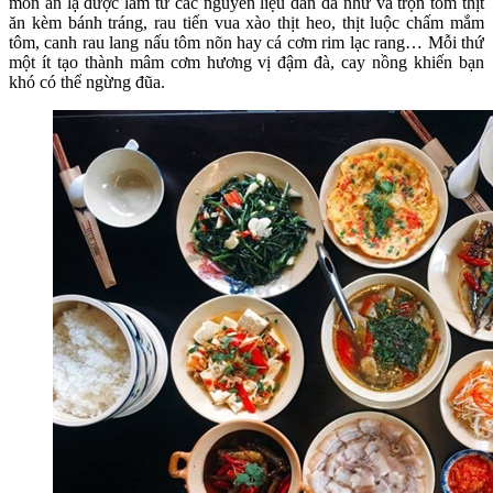
món ăn lạ được làm từ các nguyên liệu dân dã như vả trộn tôm thịt
ăn kèm bánh tráng, rau tiến vua xào thịt heo, thịt luộc chấm mắm
tôm, canh rau lang nấu tôm nõn hay cá cơm rim lạc rang… Mỗi thứ
một ít tạo thành mâm cơm hương vị đậm đà, cay nồng khiến bạn
khó có thể ngừng đũa.