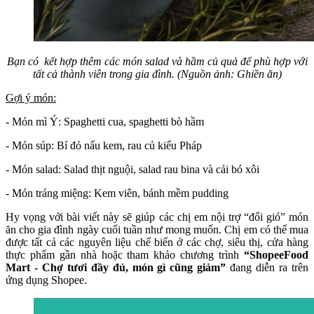
Bạn có kết hợp thêm các món salad và hầm củ quả để phù hợp với
tất cả thành viên trong gia đình. (Nguồn ảnh: Ghiền ăn)
Gợi ý món:
- Món mì Ý: Spaghetti cua, spaghetti bò hầm
- Món súp: Bí đỏ nấu kem, rau củ kiểu Pháp
- Món salad: Salad thịt nguội, salad rau bina và cải bó xôi
- Món tráng miệng: Kem viên, bánh mềm pudding
Hy vọng với bài viết này sẽ giúp các chị em nội trợ “đổi gió” món
ăn cho gia đình ngày cuối tuần như mong muốn. Chị em có thể mua
được tất cả các nguyên liệu chế biến ở các chợ, siêu thị, cửa hàng
thực phẩm gần nhà hoặc tham khảo chương trình
“ShopeeFood
Mart - Chợ tươi đầy đủ, món gì cũng giảm”
đang diễn ra trên
ứng dụng Shopee.