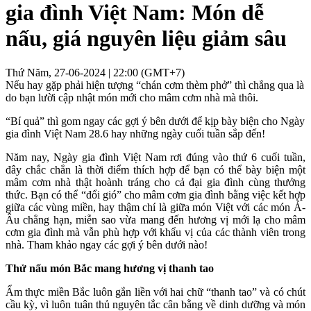
gia đình Việt Nam: Món dễ
nấu, giá nguyên liệu giảm sâu
Thứ Năm, 27-06-2024 | 22:00 (GMT+7)
Nếu hay gặp phải hiện tượng “chán cơm thèm phở” thì chẳng qua là
do bạn lười cập nhật món mới cho mâm cơm nhà mà thôi.
“Bí quả” thì gom ngay các gợi ý bên dưới để kịp bày biện cho Ngày
gia đình Việt Nam 28.6 hay những ngày cuối tuần sắp đến!
Năm nay, Ngày gia đình Việt Nam rơi đúng vào thứ 6 cuối tuần,
đây chắc chắn là thời điểm thích hợp để bạn có thể bày biện một
mâm cơm nhà thật hoành tráng cho cả đại gia đình cùng thưởng
thức. Bạn có thể “đổi gió” cho mâm cơm gia đình bằng việc kết hợp
giữa các vùng miền, hay thậm chí là giữa món Việt với các món Á-
Âu chẳng hạn, miễn sao vừa mang đến hương vị mới lạ cho mâm
cơm gia đình mà vẫn phù hợp với khẩu vị của các thành viên trong
nhà. Tham khảo ngay các gợi ý bên dưới nào!
Thử nấu món Bắc mang hương vị thanh tao
Ẩm thực miền Bắc luôn gắn liền với hai chữ “thanh tao” và có chút
cầu kỳ, vì luôn tuân thủ nguyên tắc cân bằng về dinh dưỡng và món