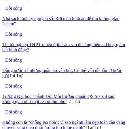
Đời sống
Nhà sách thời kỷ nguyên số: Rời màn hình ảo để tìm không gian
"chạm"
Đời sống
Thi tốt nghiệp THPT nhiều đợt: Làm sao để tăng thêm cơ hội, giảm
bất bình đẳng?
Đời sống
Dùng nước xả nhưng quần áo vẫn hôi: Có thể vấn đề nằm ở bước
giặt
Tài Trợ
Đời sống
Trường Đại học Thành Đô: Môi trường chuẩn QS Stars 4 sao,
không gian như một resort thu nhỏ
Tài Trợ
Đời sống
Không còn là "chống lão hóa": vì sao ngành làm đẹp toàn cầu đang
chuyển sang theo đuổi "sống thọ khỏe mạnh"?
Tài Trợ