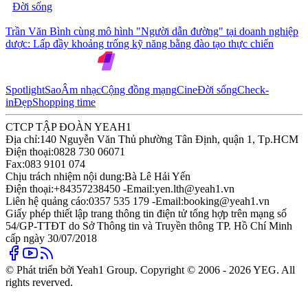
Đời sống
Trần Văn Bình cùng mô hình "Người dẫn đường" tại doanh nghiệp
dược: Lấp đầy khoảng trống kỹ năng bằng đào tạo thực chiến
Spotlight
Sao
Âm nhạc
Cộng đồng mạng
Cine
Đời sống
Check-
in
Đẹp
Shopping time
CTCP TẬP ĐOÀN YEAH1
Địa chỉ:
140 Nguyễn Văn Thủ phường Tân Định, quận 1, Tp.HCM
Điện thoại:
0828 730 06071
Fax:
083 9101 074
Chịu trách nhiệm nội dung:
Bà Lê Hải Yến
Điện thoại:
+84357238450 -
Email:
yen.lth@yeah1.vn
Liên hệ quảng cáo:
0357 535 179 -
Email:
booking@yeah1.vn
Giấy phép thiết lập trang thông tin điện tử tổng hợp trên mạng số
54/GP-TTĐT do Sở Thông tin và Truyền thông TP. Hồ Chí Minh
cấp ngày 30/07/2018
© Phát triển bởi Yeah1 Group. Copyright © 2006 - 2026 YEG. All
rights reverved.