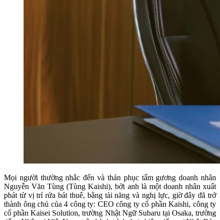
Mọi người thường nhắc đến và thán phục tấm gương doanh nhân
Nguyễn Văn Tùng (Tùng Kaishi), bởi anh là một doanh nhân xuất
phát từ vị trí rửa bát thuê, bằng tài năng và nghị lực, giờ đây đã trở
thành ông chủ của 4 công ty: CEO công ty cổ phần Kaishi, công ty
cổ phần Kaisei Solution, trường Nhật Ngữ Subaru tại Osaka, trường