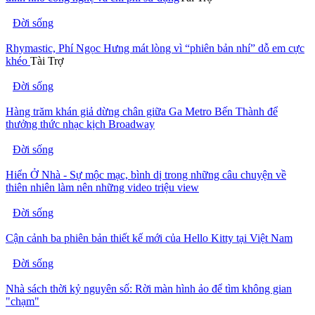
Đời sống
Rhymastic, Phí Ngọc Hưng mát lòng vì “phiên bản nhí” dỗ em cực
khéo
Tài Trợ
Đời sống
Hàng trăm khán giả dừng chân giữa Ga Metro Bến Thành để
thưởng thức nhạc kịch Broadway
Đời sống
Hiển Ở Nhà - Sự mộc mạc, bình dị trong những câu chuyện về
thiên nhiên làm nên những video triệu view
Đời sống
Cận cảnh ba phiên bản thiết kế mới của Hello Kitty tại Việt Nam
Đời sống
Nhà sách thời kỷ nguyên số: Rời màn hình ảo để tìm không gian
"chạm"