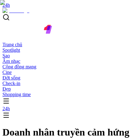
24h
Trang chủ
Spotlight
Sao
Âm nhạc
Cộng đồng mạng
Cine
Đời sống
Check-in
Đẹp
Shopping time
24h
Doanh nhân truyền cảm hứng