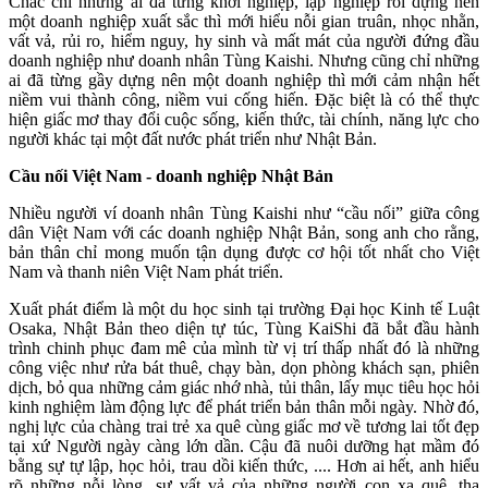
Chắc chỉ những ai đã từng khởi nghiệp, lập nghiệp rồi dựng nên
một doanh nghiệp xuất sắc thì mới hiểu nỗi gian truân, nhọc nhằn,
vất vả, rủi ro, hiểm nguy, hy sinh và mất mát của người đứng đầu
doanh nghiệp như doanh nhân Tùng Kaishi. Nhưng cũng chỉ những
ai đã từng gầy dựng nên một doanh nghiệp thì mới cảm nhận hết
niềm vui thành công, niềm vui cống hiến. Đặc biệt là có thể thực
hiện giấc mơ thay đổi cuộc sống, kiến thức, tài chính, năng lực cho
người khác tại một đất nước phát triển như Nhật Bản.
Cầu nối Việt Nam - doanh nghiệp Nhật Bản
Nhiều người ví doanh nhân Tùng Kaishi như “cầu nối” giữa công
dân Việt Nam với các doanh nghiệp Nhật Bản, song anh cho rằng,
bản thân chỉ mong muốn tận dụng được cơ hội tốt nhất cho Việt
Nam và thanh niên Việt Nam phát triển.
Xuất phát điểm là một du học sinh tại trường Đại học Kinh tế Luật
Osaka, Nhật Bản theo diện tự túc, Tùng KaiShi đã bắt đầu hành
trình chinh phục đam mê của mình từ vị trí thấp nhất đó là những
công việc như rửa bát thuê, chạy bàn, dọn phòng khách sạn, phiên
dịch, bỏ qua những cảm giác nhớ nhà, tủi thân, lấy mục tiêu học hỏi
kinh nghiệm làm động lực để phát triển bản thân mỗi ngày. Nhờ đó,
nghị lực của chàng trai trẻ xa quê cùng giấc mơ về tương lai tốt đẹp
tại xứ Người ngày càng lớn dần. Cậu đã nuôi dưỡng hạt mầm đó
bằng sự tự lập, học hỏi, trau dồi kiến thức, .... Hơn ai hết, anh hiểu
rõ những nỗi lòng, sự vất vả của những người con xa quê, tha