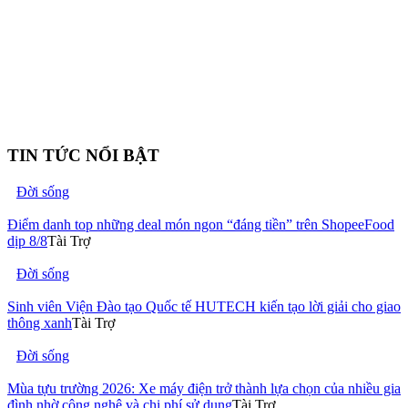
TIN TỨC NỔI BẬT
Đời sống
Điểm danh top những deal món ngon “đáng tiền” trên ShopeeFood
dịp 8/8
Tài Trợ
Đời sống
Sinh viên Viện Đào tạo Quốc tế HUTECH kiến tạo lời giải cho giao
thông xanh
Tài Trợ
Đời sống
Mùa tựu trường 2026: Xe máy điện trở thành lựa chọn của nhiều gia
đình nhờ công nghệ và chi phí sử dụng
Tài Trợ