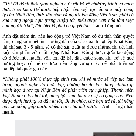
“Tôi đã dành thời gian nghiên cứu rất kỹ về chương trình và cách
thức triển khai. Để được tiếp nhận làm việc tại các nhà máy, công
ty của Nhật Bản, thực tập sinh và người lao động Việt Nam phải có
khả năng ngoại ngữ (tiếng Nhật) tốt, hiểu được văn hóa làm việc
của người Nhật, đặc biệt là phải có quyết tâm”
, anh Tùng nói.
Anh đặt niềm tin, nếu lao động trẻ Việt Nam có đủ tinh thần quyết
tâm, cùng sự nhiệt tình hướng dẫn của các doanh nghiệp Nhật Bản,
thì chỉ sau 3 - 5 năm, sẽ có thể sản xuất ra được những chi tiết linh
kiện sản phẩm với chất lượng Nhật Bản. Đồng thời, người lao động
có được một nguồn vốn lớn để bắt đầu cuộc sống khi trở về quê
hương hoặc có thể có được nền tảng vững chắc để phát triển sự
nghiệp tại quốc gia này.
“Không phải 100% thực tập sinh sau khi về nước sẽ tiếp tục làm
trong ngành nghề đã thực tập, nhưng họ đã tận dụng những gì
mình học được tại Nhật Bản để phát triển sự nghiệp. Thanh niên
Việt Nam có tố chất tốt, năng lực, tinh thần và sự cố gắng cao. Nếu
được định hướng và đầu tư tốt, tôi tin chắc, các bạn trẻ rất tài năng
này sẽ đóng góp được nhiều hơn cho đất nước”
, Anh Tùng nhấn
mạnh.