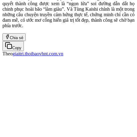
quyết thành công được xem là “ngọn lửa” soi đường dẫn dắt họ
chinh phục hoài bão “làm giàu”. Và Tùng Kaishi chính là một trong
những câu chuyện truyền cảm hứng thực tế, chứng minh chỉ cần có
đam mê, có ước mơ cống hiến giá trị tốt đẹp, thành công sẽ chờ bạn
phía trước.
Chia sẻ
Copy
Theo
giaitri.thoibaovhnt.com.vn