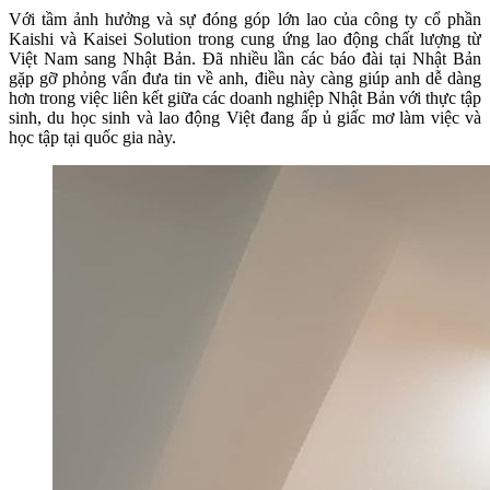
Với tầm ảnh hưởng và sự đóng góp lớn lao của công ty cổ phần
Kaishi và Kaisei Solution trong cung ứng lao động chất lượng từ
Việt Nam sang Nhật Bản. Đã nhiều lần các báo đài tại Nhật Bản
gặp gỡ phỏng vấn đưa tin về anh, điều này càng giúp anh dễ dàng
hơn trong việc liên kết giữa các doanh nghiệp Nhật Bản với thực tập
sinh, du học sinh và lao động Việt đang ấp ủ giấc mơ làm việc và
học tập tại quốc gia này.