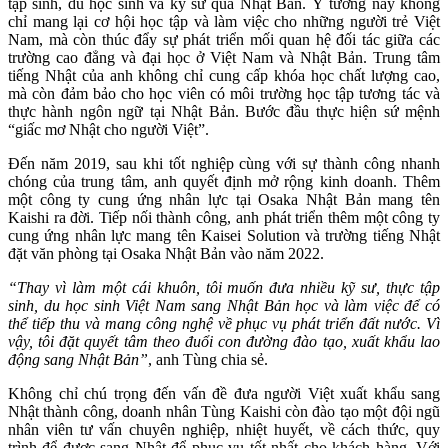
tập sinh, du học sinh và kỹ sư qua Nhật Bản. Ý tưởng này không
chỉ mang lại cơ hội học tập và làm việc cho những người trẻ Việt
Nam, mà còn thúc đẩy sự phát triển mối quan hệ đối tác giữa các
trường cao đẳng và đại học ở Việt Nam và Nhật Bản. Trung tâm
tiếng Nhật của anh không chỉ cung cấp khóa học chất lượng cao,
mà còn đảm bảo cho học viên có môi trường học tập tương tác và
thực hành ngôn ngữ tại Nhật Bản. Bước đầu thực hiện sứ mệnh
“giấc mơ Nhật cho người Việt”.
Đến năm 2019, sau khi tốt nghiệp cùng với sự thành công nhanh
chóng của trung tâm, anh quyết định mở rộng kinh doanh. Thêm
một công ty cung ứng nhân lực tại Osaka Nhật Bản mang tên
Kaishi ra đời. Tiếp nối thành công, anh phát triển thêm một công ty
cung ứng nhân lực mang tên Kaisei Solution và trường tiếng Nhật
đặt văn phòng tại Osaka Nhật Bản vào năm 2022.
“Thay vì làm một cái khuôn, tôi muốn đưa nhiều kỹ sư, thực tập
sinh, du học sinh Việt Nam sang Nhật Bản học và làm việc để có
thể tiếp thu và mang công nghệ về phục vụ phát triển đất nước. Vì
vậy, tôi đặt quyết tâm theo đuổi con đường đào tạo, xuất khẩu lao
động sang Nhật Bản”
, anh Tùng chia sẻ.
Không chỉ chú trọng đến vấn đề đưa người Việt xuất khẩu sang
Nhật thành công, doanh nhân Tùng Kaishi còn đào tạo một đội ngũ
nhân viên tư vấn chuyên nghiệp, nhiệt huyết, về cách thức, quy
trình để được sang Nhật để phục vụ tốt nhất cho khách hàng. Với