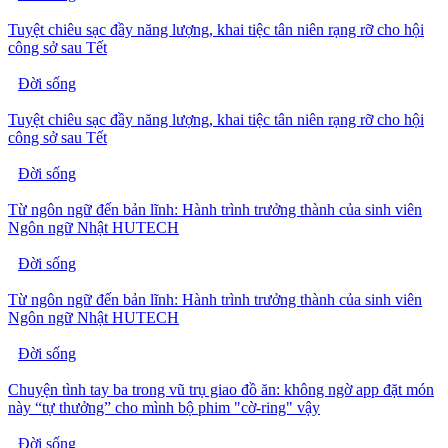
Tuyệt chiêu sạc đầy năng lượng, khai tiệc tân niên rạng rỡ cho hội
công sở sau Tết
Đời sống
Tuyệt chiêu sạc đầy năng lượng, khai tiệc tân niên rạng rỡ cho hội
công sở sau Tết
Đời sống
Từ ngôn ngữ đến bản lĩnh: Hành trình trưởng thành của sinh viên
Ngôn ngữ Nhật HUTECH
Đời sống
Từ ngôn ngữ đến bản lĩnh: Hành trình trưởng thành của sinh viên
Ngôn ngữ Nhật HUTECH
Đời sống
Chuyện tình tay ba trong vũ trụ giao đồ ăn: không ngờ app đặt món
này “tự thưởng” cho mình bộ phim "cờ-ring" vậy
Đời sống