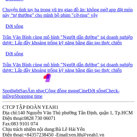
Chuyện tình tay ba trong vũ trụ giao đồ ăn: không ngờ app đặt món
này “tự thưởng” cho mình bộ phim "cờ-ring" vậy
Đời sống
Trần Văn Bình cùng mô hình "Người dẫn đường" tại doanh nghiệp
dược: Lấp đầy khoảng trống kỹ năng bằng đào tạo thực chiến
Đời sống
Trần Văn Bình cùng mô hình "Người dẫn đường" tại doanh nghiệp
dược: Lấp đầy khoảng trống kỹ năng bằng đào tạo thực chiến
Spotlight
Sao
Âm nhạc
Cộng đồng mạng
Cine
Đời sống
Check-
in
Đẹp
Shopping time
CTCP TẬP ĐOÀN YEAH1
Địa chỉ:
140 Nguyễn Văn Thủ phường Tân Định, quận 1, Tp.HCM
Điện thoại:
0828 730 06071
Fax:
083 9101 074
Chịu trách nhiệm nội dung:
Bà Lê Hải Yến
Điện thoại:
+84357238450 -
Email:
yen.lth@yeah1.vn