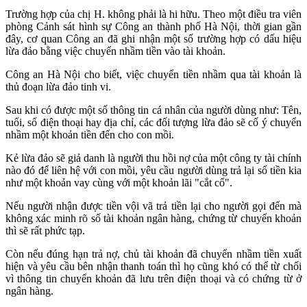
Trường hợp của chị H. không phải là hi hữu. Theo một điều tra viên
phòng Cảnh sát hình sự Công an thành phố Hà Nội, thời gian gần
đây, cơ quan Công an đã ghi nhận một số trường hợp có dấu hiệu
lừa đảo bằng việc chuyển nhầm tiền vào tài khoản.
Công an Hà Nội cho biết, việc chuyển tiền nhầm qua tài khoản là
thủ đoạn lừa đảo tinh vi.
Sau khi có được một số thông tin cá nhân của người dùng như: Tên,
tuổi, số điện thoại hay địa chỉ, các đối tượng lừa đảo sẽ cố ý chuyển
nhầm một khoản tiền đến cho con mồi.
Kẻ lừa đảo sẽ giả danh là người thu hồi nợ của một công ty tài chính
nào đó để liên hệ với con mồi, yêu cầu người dùng trả lại số tiền kia
như một khoản vay cùng với một khoản lãi "cắt cổ".
Nếu người nhận được tiền vội vã trả tiền lại cho người gọi đến mà
không xác minh rõ số tài khoản ngân hàng, chứng từ chuyển khoản
thì sẽ rất phức tạp.
Còn nếu đúng hạn trả nợ, chủ tài khoản đã chuyển nhầm tiền xuất
hiện và yêu cầu bên nhận thanh toán thì họ cũng khó có thể từ chối
vì thông tin chuyển khoản đã lưu trên điện thoại và có chứng từ ở
ngân hàng.