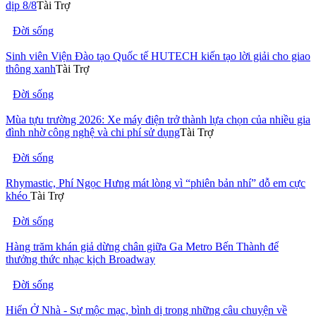
dịp 8/8
Tài Trợ
Đời sống
Sinh viên Viện Đào tạo Quốc tế HUTECH kiến tạo lời giải cho giao
thông xanh
Tài Trợ
Đời sống
Mùa tựu trường 2026: Xe máy điện trở thành lựa chọn của nhiều gia
đình nhờ công nghệ và chi phí sử dụng
Tài Trợ
Đời sống
Rhymastic, Phí Ngọc Hưng mát lòng vì “phiên bản nhí” dỗ em cực
khéo
Tài Trợ
Đời sống
Hàng trăm khán giả dừng chân giữa Ga Metro Bến Thành để
thưởng thức nhạc kịch Broadway
Đời sống
Hiển Ở Nhà - Sự mộc mạc, bình dị trong những câu chuyện về