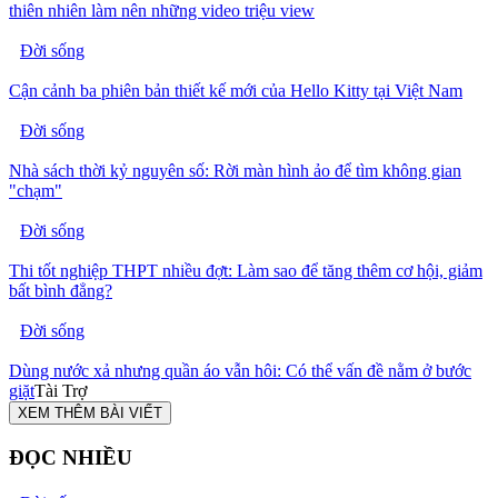
thiên nhiên làm nên những video triệu view
Đời sống
Cận cảnh ba phiên bản thiết kế mới của Hello Kitty tại Việt Nam
Đời sống
Nhà sách thời kỷ nguyên số: Rời màn hình ảo để tìm không gian
"chạm"
Đời sống
Thi tốt nghiệp THPT nhiều đợt: Làm sao để tăng thêm cơ hội, giảm
bất bình đẳng?
Đời sống
Dùng nước xả nhưng quần áo vẫn hôi: Có thể vấn đề nằm ở bước
giặt
Tài Trợ
XEM THÊM BÀI VIẾT
ĐỌC NHIỀU