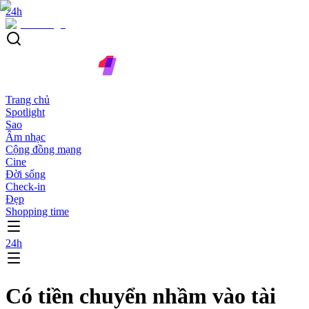
24h
Trang chủ
Spotlight
Sao
Âm nhạc
Cộng đồng mạng
Cine
Đời sống
Check-in
Đẹp
Shopping time
24h
Có tiền chuyển nhầm vào tài