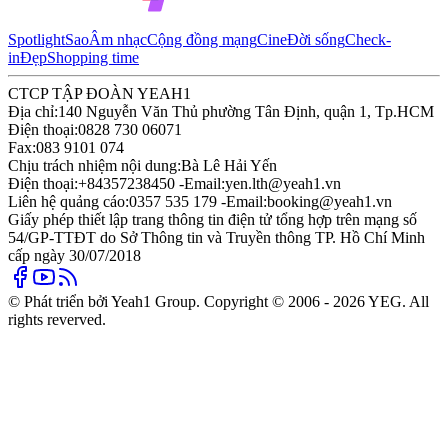
Spotlight
Sao
Âm nhạc
Cộng đồng mạng
Cine
Đời sống
Check-
in
Đẹp
Shopping time
CTCP TẬP ĐOÀN YEAH1
Địa chỉ:
140 Nguyễn Văn Thủ phường Tân Định, quận 1, Tp.HCM
Điện thoại:
0828 730 06071
Fax:
083 9101 074
Chịu trách nhiệm nội dung:
Bà Lê Hải Yến
Điện thoại:
+84357238450 -
Email:
yen.lth@yeah1.vn
Liên hệ quảng cáo:
0357 535 179 -
Email:
booking@yeah1.vn
Giấy phép thiết lập trang thông tin điện tử tổng hợp trên mạng số
54/GP-TTĐT do Sở Thông tin và Truyền thông TP. Hồ Chí Minh
cấp ngày 30/07/2018
© Phát triển bởi Yeah1 Group. Copyright © 2006 - 2026 YEG. All
rights reverved.