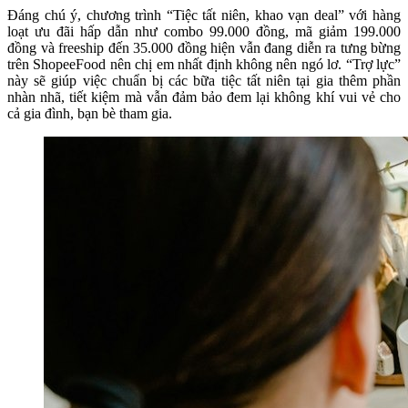
Đáng chú ý, chương trình “Tiệc tất niên, khao vạn deal” với hàng
loạt ưu đãi hấp dẫn như combo 99.000 đồng, mã giảm 199.000
đồng và freeship đến 35.000 đồng hiện vẫn đang diễn ra tưng bừng
trên ShopeeFood nên chị em nhất định không nên ngó lơ. “Trợ lực”
này sẽ giúp việc chuẩn bị các bữa tiệc tất niên tại gia thêm phần
nhàn nhã, tiết kiệm mà vẫn đảm bảo đem lại không khí vui vẻ cho
cả gia đình, bạn bè tham gia.