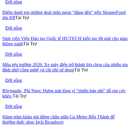
Đời sống
Điểm danh top những deal món ngon “đáng tiền” trên ShopeeFood
dịp 8/8
Tài Trợ
Đời sống
Sinh viên Viện Đào tạo Quốc tế HUTECH kiến tạo lời giải cho giao
thông xanh
Tài Trợ
Đời sống
Mùa tựu trường 2026: Xe máy điện trở thành lựa chọn của nhiều gia
đình nhờ công nghệ và chi phí sử dụng
Tài Trợ
Đời sống
Rhymastic, Phí Ngọc Hưng mát lòng vì “phiên bản nhí” dỗ em cực
khéo
Tài Trợ
Đời sống
Hàng trăm khán giả dừng chân giữa Ga Metro Bến Thành để
thưởng thức nhạc kịch Broadway