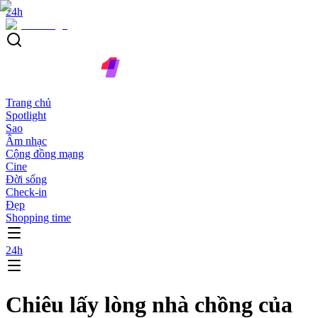
24h
Trang chủ
Spotlight
Sao
Âm nhạc
Cộng đồng mạng
Cine
Đời sống
Check-in
Đẹp
Shopping time
24h
Chiêu lấy lòng nhà chồng của