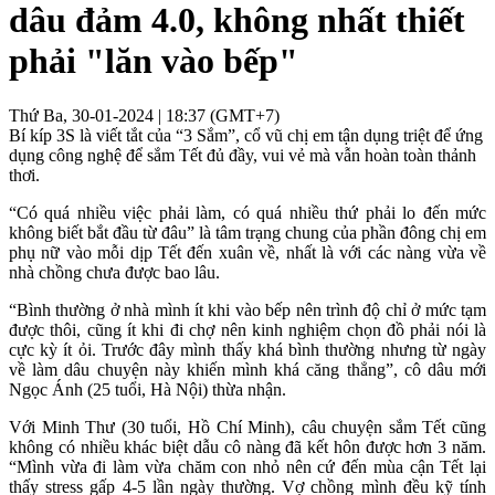
dâu đảm 4.0, không nhất thiết
phải "lăn vào bếp"
Thứ Ba, 30-01-2024 | 18:37 (GMT+7)
Bí kíp 3S là viết tắt của “3 Sắm”, cổ vũ chị em tận dụng triệt để ứng
dụng công nghệ để sắm Tết đủ đầy, vui vẻ mà vẫn hoàn toàn thảnh
thơi.
“Có quá nhiều việc phải làm, có quá nhiều thứ phải lo đến mức
không biết bắt đầu từ đâu” là tâm trạng chung của phần đông chị em
phụ nữ vào mỗi dịp Tết đến xuân về, nhất là với các nàng vừa về
nhà chồng chưa được bao lâu.
“Bình thường ở nhà mình ít khi vào bếp nên trình độ chỉ ở mức tạm
được thôi, cũng ít khi đi chợ nên kinh nghiệm chọn đồ phải nói là
cực kỳ ít ỏi. Trước đây mình thấy khá bình thường nhưng từ ngày
về làm dâu chuyện này khiến mình khá căng thẳng”, cô dâu mới
Ngọc Ánh (25 tuổi, Hà Nội) thừa nhận.
Với Minh Thư (30 tuổi, Hồ Chí Minh), câu chuyện sắm Tết cũng
không có nhiều khác biệt dẫu cô nàng đã kết hôn được hơn 3 năm.
“Mình vừa đi làm vừa chăm con nhỏ nên cứ đến mùa cận Tết lại
thấy stress gấp 4-5 lần ngày thường. Vợ chồng mình đều kỹ tính