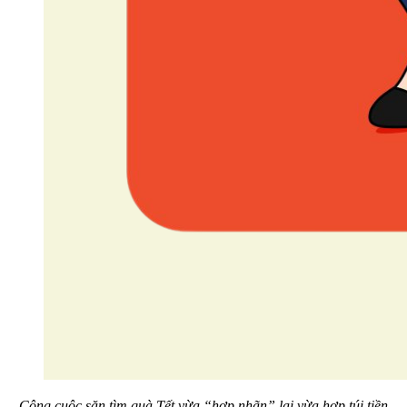
Công cuộc săn tìm quà Tết vừa “hợp nhãn” lại vừa hợp túi tiền