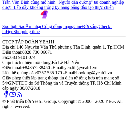
Trần Văn Bình cùng mô hình "Người dẫn đường" tại doanh nghiệp
dược: Lấp đầy khoảng trống kỹ năng bằng đào tạo thực chiến
Spotlight
Sao
Âm nhạc
Cộng đồng mạng
Cine
Đời sống
Check-
in
Đẹp
Shopping time
CTCP TẬP ĐOÀN YEAH1
Địa chỉ:
140 Nguyễn Văn Thủ phường Tân Định, quận 1, Tp.HCM
Điện thoại:
0828 730 06071
Fax:
083 9101 074
Chịu trách nhiệm nội dung:
Bà Lê Hải Yến
Điện thoại:
+84357238450 -
Email:
yen.lth@yeah1.vn
Liên hệ quảng cáo:
0357 535 179 -
Email:
booking@yeah1.vn
Giấy phép thiết lập trang thông tin điện tử tổng hợp trên mạng số
54/GP-TTĐT do Sở Thông tin và Truyền thông TP. Hồ Chí Minh
cấp ngày 30/07/2018
© Phát triển bởi Yeah1 Group. Copyright © 2006 - 2026 YEG. All
rights reverved.