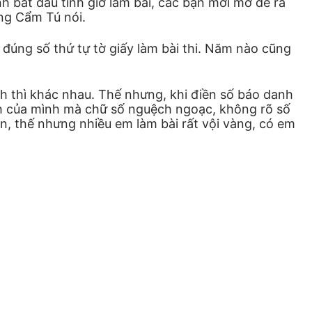
nh bắt đầu tính giờ làm bài, các bạn mới mở đề ra
ồng Cẩm Tú nói.
 đúng số thứ tự tờ giấy làm bài thi. Năm nào cũng
nh thì khác nhau. Thế nhưng, khi điền số báo danh
anh của mình mà chữ số nguệch ngoạc, không rõ số
hận, thế nhưng nhiều em làm bài rất vội vàng, có em