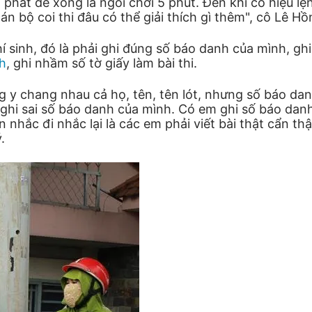
phát đề xong là ngồi chơi 5 phút. Đến khi có hiệu lệ
 cán bộ coi thi đâu có thể giải thích gì thêm", cô Lê H
í sinh, đó là phải ghi đúng số báo danh của mình, ghi
nh
, ghi nhầm số tờ giấy làm bài thi.
g y chang nhau cả họ, tên, tên lót, nhưng số báo da
òn ghi sai số báo danh của mình. Có em ghi số báo d
ôn nhắc đi nhắc lại là các em phải viết bài thật cẩn t
.