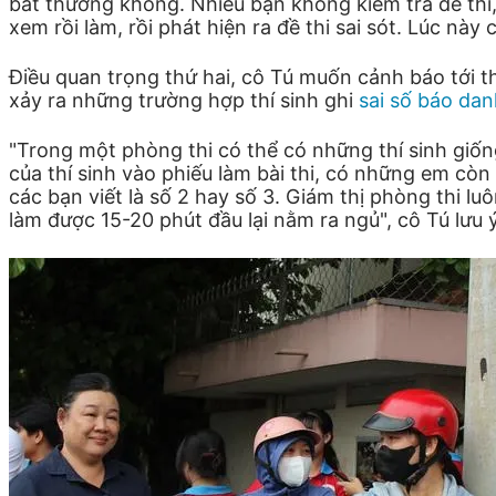
bất thường không. Nhiều bạn không kiểm tra đề thi, 
xem rồi làm, rồi phát hiện ra đề thi sai sót. Lúc này
Điều quan trọng thứ hai, cô Tú muốn cảnh báo tới th
xảy ra những trường hợp thí sinh ghi
sai số báo da
"Trong một phòng thi có thể có những thí sinh giốn
của thí sinh vào phiếu làm bài thi, có những em c
các bạn viết là số 2 hay số 3. Giám thị phòng thi lu
làm được 15-20 phút đầu lại nằm ra ngủ", cô Tú lưu ý