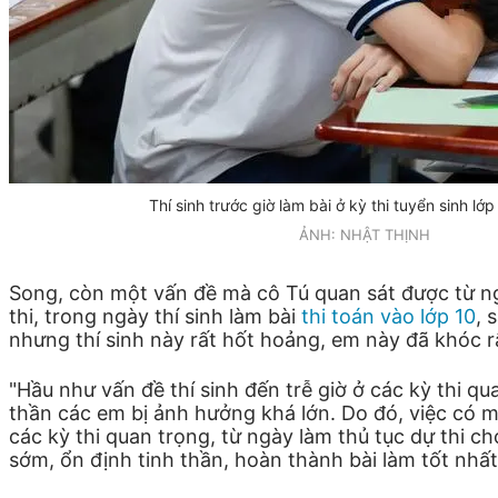
Thí sinh trước giờ làm bài ở kỳ thi tuyển sinh l
ẢNH: NHẬT THỊNH
Song, còn một vấn đề mà cô Tú quan sát được từ ngày 
thi, trong ngày thí sinh làm bài
thi toán vào lớp 10
, 
nhưng thí sinh này rất hốt hoảng, em này đã khóc r
"Hầu như vấn đề thí sinh đến trễ giờ ở các kỳ thi qu
thần các em bị ảnh hưởng khá lớn. Do đó, việc có 
các kỳ thi quan trọng, từ ngày làm thủ tục dự thi c
sớm, ổn định tinh thần, hoàn thành bài làm tốt nhấ