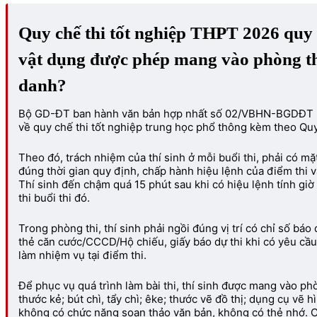
Quy chế thi tốt nghiệp THPT 2026 quy 
vật dụng được phép mang vào phòng thi
danh?
Bộ GD-ĐT ban hành văn bản hợp nhất số 02/VBHN-BGDĐT n
về quy chế thi tốt nghiệp trung học phổ thông kèm theo Qu
Theo đó, trách nhiệm của thí sinh ở mỗi buổi thi, phải có mặt
đúng thời gian quy định, chấp hành hiệu lệnh của điểm thi 
Thí sinh đến chậm quá 15 phút sau khi có hiệu lệnh tính gi
thi buổi thi đó.
Trong phòng thi, thí sinh phải ngồi đúng vị trí có chỉ số báo
thẻ căn cước/CCCD/Hộ chiếu, giấy báo dự thi khi có yêu cầu
làm nhiệm vụ tại điểm thi.
Để phục vụ quá trình làm bài thi, thí sinh được mang vào phò
thước kẻ; bút chì, tẩy chì; êke; thước vẽ đồ thị; dụng cụ vẽ 
không có chức năng soạn thảo văn bản, không có thẻ nhớ.