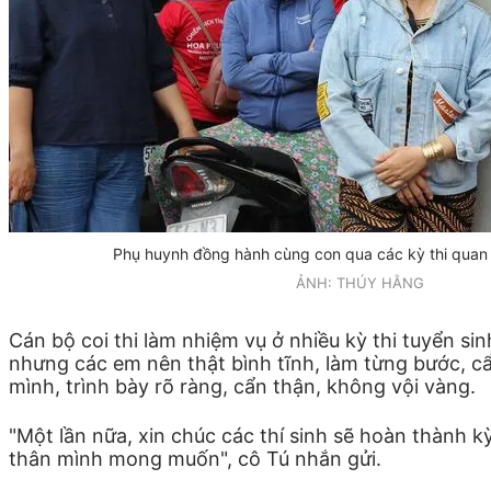
Phụ huynh đồng hành cùng con qua các kỳ thi quan
ẢNH: THÚY HẰNG
Cán bộ coi thi làm nhiệm vụ ở nhiều kỳ thi tuyển si
nhưng các em nên thật bình tĩnh, làm từng bước, cẩ
mình, trình bày rõ ràng, cẩn thận, không vội vàng.
"Một lần nữa, xin chúc các thí sinh sẽ hoàn thành 
thân mình mong muốn", cô Tú nhắn gửi.