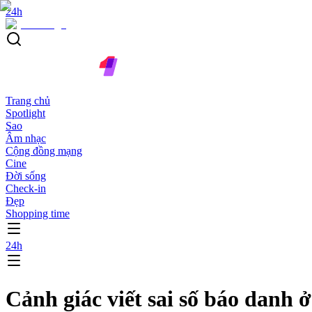
24h
Trang chủ
Spotlight
Sao
Âm nhạc
Cộng đồng mạng
Cine
Đời sống
Check-in
Đẹp
Shopping time
24h
Cảnh giác viết sai số báo danh 