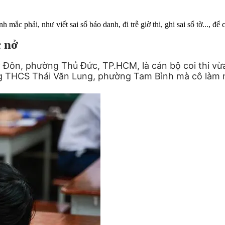
inh mắc phải, như viết sai số báo danh, đi trễ giờ thi, ghi sai số tờ...,
c nở
ôn, phường Thủ Đức, TP.HCM, là cán bộ coi thi vừa h
ng THCS Thái Văn Lung, phường Tam Bình mà cô làm n