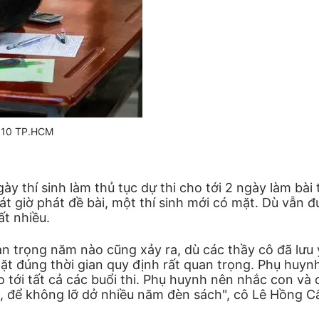
ớp 10 TP.HCM
thí sinh làm thủ tục dự thi cho tới 2 ngày làm bài th
sát giờ phát đề bài, một thí sinh mới có mặt. Dù vẫn
ất nhiều.
an trọng năm nào cũng xảy ra, dù các thầy cô đã lưu ý 
mặt đúng thời gian quy định rất quan trọng. Phụ huy
ho tới tất cả các buổi thi. Phụ huynh nên nhắc con v
t, để không lỡ dở nhiều năm đèn sách", cô Lê Hồng C