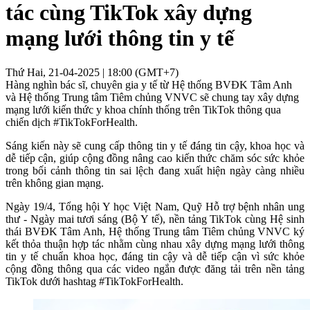
tác cùng TikTok xây dựng
mạng lưới thông tin y tế
Thứ Hai, 21-04-2025 | 18:00 (GMT+7)
Hàng nghìn bác sĩ, chuyên gia y tế từ Hệ thống BVĐK Tâm Anh
và Hệ thống Trung tâm Tiêm chủng VNVC sẽ chung tay xây dựng
mạng lưới kiến thức y khoa chính thống trên TikTok thông qua
chiến dịch #TikTokForHealth.
Sáng kiến này sẽ cung cấp thông tin y tế đáng tin cậy, khoa học và
dễ tiếp cận, giúp cộng đồng nâng cao kiến thức chăm sóc sức khỏe
trong bối cảnh thông tin sai lệch đang xuất hiện ngày càng nhiều
trên không gian mạng.
Ngày 19/4, Tổng hội Y học Việt Nam, Quỹ Hỗ trợ bệnh nhân ung
thư - Ngày mai tươi sáng (Bộ Y tế), nền tảng TikTok cùng Hệ sinh
thái BVĐK Tâm Anh, Hệ thống Trung tâm Tiêm chủng VNVC ký
kết thỏa thuận hợp tác nhằm cùng nhau xây dựng mạng lưới thông
tin y tế chuẩn khoa học, đáng tin cậy và dễ tiếp cận vì sức khỏe
cộng đồng thông qua các video ngắn được đăng tải trên nền tảng
TikTok dưới hashtag #TikTokForHealth.