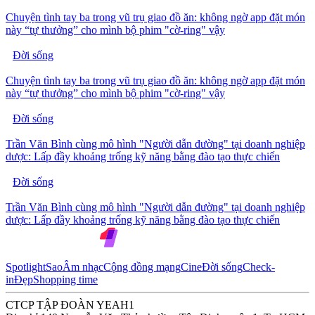
Chuyện tình tay ba trong vũ trụ giao đồ ăn: không ngờ app đặt món
này “tự thưởng” cho mình bộ phim "cờ-ring" vậy
Đời sống
Chuyện tình tay ba trong vũ trụ giao đồ ăn: không ngờ app đặt món
này “tự thưởng” cho mình bộ phim "cờ-ring" vậy
Đời sống
Trần Văn Bình cùng mô hình "Người dẫn đường" tại doanh nghiệp
dược: Lấp đầy khoảng trống kỹ năng bằng đào tạo thực chiến
Đời sống
Trần Văn Bình cùng mô hình "Người dẫn đường" tại doanh nghiệp
dược: Lấp đầy khoảng trống kỹ năng bằng đào tạo thực chiến
Spotlight
Sao
Âm nhạc
Cộng đồng mạng
Cine
Đời sống
Check-
in
Đẹp
Shopping time
CTCP TẬP ĐOÀN YEAH1