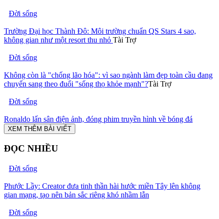
Đời sống
Trường Đại học Thành Đô: Môi trường chuẩn QS Stars 4 sao,
không gian như một resort thu nhỏ
Tài Trợ
Đời sống
Không còn là "chống lão hóa": vì sao ngành làm đẹp toàn cầu đang
chuyển sang theo đuổi "sống thọ khỏe mạnh"?
Tài Trợ
Đời sống
Ronaldo lấn sân điện ảnh, đóng phim truyền hình về bóng đá
XEM THÊM BÀI VIẾT
ĐỌC NHIỀU
Đời sống
Phước Lầy: Creator đưa tinh thần hài hước miền Tây lên không
gian mạng, tạo nên bản sắc riêng khó nhầm lẫn
Đời sống