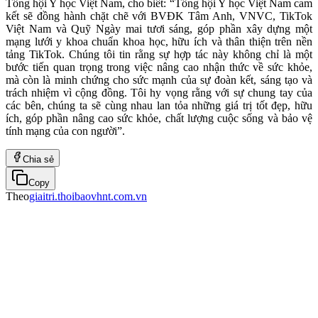
Tổng hội Y học Việt Nam, cho biết: “Tổng hội Y học Việt Nam cam
kết sẽ đồng hành chặt chẽ với BVĐK Tâm Anh, VNVC, TikTok
Việt Nam và Quỹ Ngày mai tươi sáng, góp phần xây dựng một
mạng lưới y khoa chuẩn khoa học, hữu ích và thân thiện trên nền
tảng TikTok. Chúng tôi tin rằng sự hợp tác này không chỉ là một
bước tiến quan trọng trong việc nâng cao nhận thức về sức khỏe,
mà còn là minh chứng cho sức mạnh của sự đoàn kết, sáng tạo và
trách nhiệm vì cộng đồng. Tôi hy vọng rằng với sự chung tay của
các bên, chúng ta sẽ cùng nhau lan tỏa những giá trị tốt đẹp, hữu
ích, góp phần nâng cao sức khỏe, chất lượng cuộc sống và bảo vệ
tính mạng của con người”.
Chia sẻ
Copy
Theo
giaitri.thoibaovhnt.com.vn