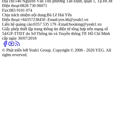
Địa chỉ:
140 Nguyễn Văn Thủ phường Tân Định, quận 1, Tp.HCM
Điện thoại:
0828 730 06071
Fax:
083 9101 074
Chịu trách nhiệm nội dung:
Bà Lê Hải Yến
Điện thoại:
+84357238450 -
Email:
yen.lth@yeah1.vn
Liên hệ quảng cáo:
0357 535 179 -
Email:
booking@yeah1.vn
Giấy phép thiết lập trang thông tin điện tử tổng hợp trên mạng số
54/GP-TTĐT do Sở Thông tin và Truyền thông TP. Hồ Chí Minh
cấp ngày 30/07/2018
© Phát triển bởi Yeah1 Group. Copyright © 2006 - 2026 YEG. All
rights reverved.