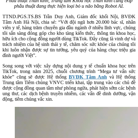
Phẫu thuật Thần kinh, Trung tâm Khoa học Thần kinh cùng êkip
phẫu thuật đang thực hiện loại bỏ u não bằng Robot AI.
TTND.PGS.TS.BS Trần Duy Anh, Giám đốc khối Nội, BVĐK
Tâm Anh Hà Nội, chia sẻ: “Với đội ngũ hơn 20.000 bác sĩ, nhân
viên y tế, hàng trăm chuyên gia đầu ngành ở nhiều lĩnh vực, chúng
tôi sẵn sàng đóng góp cho kho tàng kiến thức, thông tin khoa học,
hữu ích cho cộng đồng người dùng TikTok. Đây cũng là vinh dự và
trách nhiệm của hệ sinh thái y tế, chăm sóc sức khỏe của chúng tôi
khi luôn nhận được sự tin tưởng, yêu quý của hàng chục triệu gia
đình người Việt”.
Song song với việc xây dựng nội dung y tế chuẩn khoa học trên
TikTok, trong năm 2025, chuỗi chương trình “Mega tư vấn sức
khỏe” cũng sẽ được Hệ thống
BVĐK Tâm Anh
và Hệ thống
Trung tâm Tiêm chủng VNVC triển khai, tập trung vào các chủ đề
được cộng đồng quan tâm như phòng ngừa, phát hiện sớm các bệnh
ung thư, các dịch bệnh truyền nhiễm, các vấn đề dinh dưỡng, vận
động, tiêm chủng vắc xin.