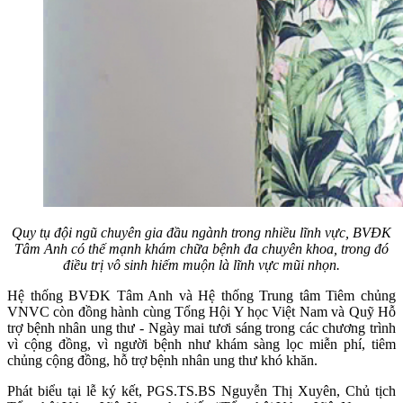
Quy tụ đội ngũ chuyên gia đầu ngành trong nhiều lĩnh vực, B
VĐK
Tâm Anh có thế mạnh khám chữa bệnh đa chuyên khoa, trong đó
điều trị vô sinh hiếm muộn là lĩnh vực mũi nhọn.
Hệ thống BVĐK Tâm Anh và Hệ thống Trung tâm Tiêm chủng
VNVC còn đồng hành cùng Tổng Hội Y học Việt Nam và Quỹ Hỗ
trợ bệnh nhân ung thư - Ngày mai tươi sáng trong các chương trình
vì cộng đồng, vì người bệnh như khám sàng lọc miễn phí, tiêm
chủng cộng đồng, hỗ trợ bệnh nhân ung thư khó khăn.
Phát biểu tại lễ ký kết, PGS.TS.BS Nguyễn Thị Xuyên, Chủ tịch