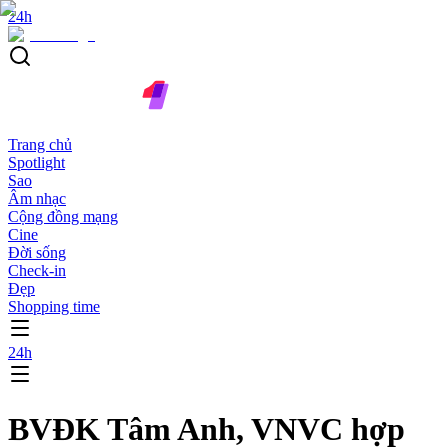
24h
Trang chủ
Spotlight
Sao
Âm nhạc
Cộng đồng mạng
Cine
Đời sống
Check-in
Đẹp
Shopping time
24h
BVĐK Tâm Anh, VNVC hợp