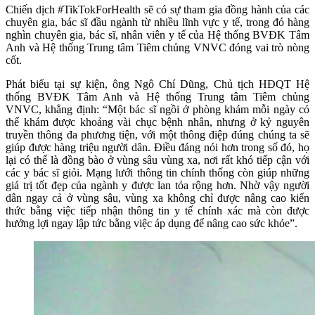
Chiến dịch #TikTokForHealth sẽ có sự tham gia đồng hành của các
chuyên gia, bác sĩ đầu ngành từ nhiều lĩnh vực y tế, trong đó hàng
nghìn chuyên gia, bác sĩ, nhân viên y tế của Hệ thống BVĐK Tâm
Anh và Hệ thống Trung tâm Tiêm chủng VNVC đóng vai trò nòng
cốt.
Phát biểu tại sự kiện, ông Ngô Chí Dũng, Chủ tịch HĐQT Hệ
thống BVĐK Tâm Anh và Hệ thống Trung tâm Tiêm chủng
VNVC, khẳng định: “Một bác sĩ ngồi ở phòng khám mỗi ngày có
thể khám được khoảng vài chục bệnh nhân, nhưng ở kỷ nguyên
truyền thông đa phương tiện, với một thông điệp đúng chúng ta sẽ
giúp được hàng triệu người dân. Điều đáng nói hơn trong số đó, họ
lại có thể là đồng bào ở vùng sâu vùng xa, nơi rất khó tiếp cận với
các y bác sĩ giỏi. Mạng lưới thông tin chính thống còn giúp những
giá trị tốt đẹp của ngành y được lan tỏa rộng hơn. Nhờ vậy người
dân ngay cả ở vùng sâu, vùng xa không chỉ được nâng cao kiến
thức bằng việc tiếp nhận thông tin y tế chính xác mà còn được
hưởng lợi ngay lập tức bằng việc áp dụng để nâng cao sức khỏe”.