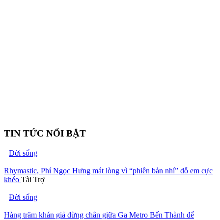
TIN TỨC NỔI BẬT
Đời sống
Rhymastic, Phí Ngọc Hưng mát lòng vì “phiên bản nhí” dỗ em cực
khéo
Tài Trợ
Đời sống
Hàng trăm khán giả dừng chân giữa Ga Metro Bến Thành để