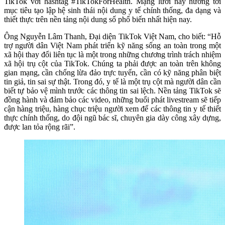
TikTok với hashtag #TikTokForHealth. Mạng lưới này hướng tới
mục tiêu tạo lập hệ sinh thái nội dung y tế chính thống, đa dạng và
thiết thực trên nền tảng nội dung số phổ biến nhất hiện nay.
Ông Nguyễn Lâm Thanh, Đại diện TikTok Việt Nam, cho biết: “Hỗ
trợ người dân Việt Nam phát triển kỹ năng sống an toàn trong một
xã hội thay đổi liên tục là một trong những chương trình trách nhiệm
xã hội trụ cột của TikTok. Chúng ta phải được an toàn trên không
gian mạng, cần chống lừa đảo trực tuyến, cần có kỹ năng phân biệt
tin giả, tin sai sự thật. Trong đó, y tế là một trụ cột mà người dân cần
biết tự bảo vệ mình trước các thông tin sai lệch. Nền tảng TikTok sẽ
đồng hành và đảm bảo các video, những buổi phát livestream sẽ tiếp
cận hàng triệu, hàng chục triệu người xem để các thông tin y tế thiết
thực chính thống, do đội ngũ bác sĩ, chuyên gia dày công xây dựng,
được lan tỏa rộng rãi”.