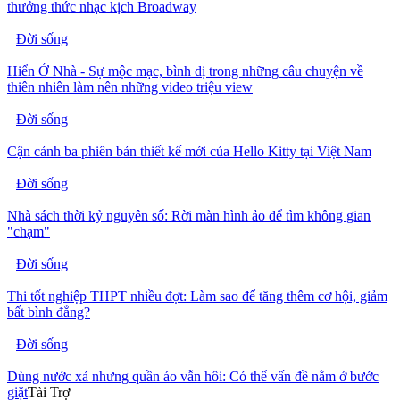
thưởng thức nhạc kịch Broadway
Đời sống
Hiển Ở Nhà - Sự mộc mạc, bình dị trong những câu chuyện về
thiên nhiên làm nên những video triệu view
Đời sống
Cận cảnh ba phiên bản thiết kế mới của Hello Kitty tại Việt Nam
Đời sống
Nhà sách thời kỷ nguyên số: Rời màn hình ảo để tìm không gian
"chạm"
Đời sống
Thi tốt nghiệp THPT nhiều đợt: Làm sao để tăng thêm cơ hội, giảm
bất bình đẳng?
Đời sống
Dùng nước xả nhưng quần áo vẫn hôi: Có thể vấn đề nằm ở bước
giặt
Tài Trợ