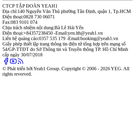
CTCP TẬP ĐOÀN YEAH1
Địa chỉ:
140 Nguyễn Văn Thủ phường Tân Định, quận 1, Tp.HCM
Điện thoại:
0828 730 06071
Fax:
083 9101 074
Chịu trách nhiệm nội dung:
Bà Lê Hải Yến
Điện thoại:
+84357238450 -
Email:
yen.lth@yeah1.vn
Liên hệ quảng cáo:
0357 535 179 -
Email:
booking@yeah1.vn
Giấy phép thiết lập trang thông tin điện tử tổng hợp trên mạng số
54/GP-TTĐT do Sở Thông tin và Truyền thông TP. Hồ Chí Minh
cấp ngày 30/07/2018
© Phát triển bởi Yeah1 Group. Copyright © 2006 - 2026 YEG. All
rights reverved.