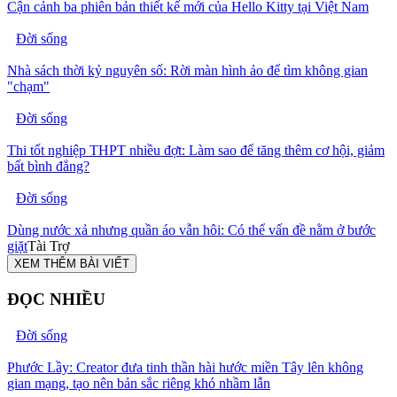
Cận cảnh ba phiên bản thiết kế mới của Hello Kitty tại Việt Nam
Đời sống
Nhà sách thời kỷ nguyên số: Rời màn hình ảo để tìm không gian
"chạm"
Đời sống
Thi tốt nghiệp THPT nhiều đợt: Làm sao để tăng thêm cơ hội, giảm
bất bình đẳng?
Đời sống
Dùng nước xả nhưng quần áo vẫn hôi: Có thể vấn đề nằm ở bước
giặt
Tài Trợ
XEM THÊM BÀI VIẾT
ĐỌC NHIỀU
Đời sống
Phước Lầy: Creator đưa tinh thần hài hước miền Tây lên không
gian mạng, tạo nên bản sắc riêng khó nhầm lẫn