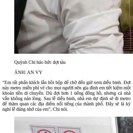
Quỳnh Chi háo hức đợi tàu
ẢNH: AN VY
“Em rất phấn khích lẫn hồi hộp để chờ đến giờ xem diễu binh. Đợt
này metro miễn phí vé cho mọi người nên gia đình em tiết kiệm một
khoản tiền di chuyển. Dù đợi hơn 1 tiếng đồng hồ, nhưng cả nhà
vẫn không nản lòng. Sau lễ diễu binh, nhà em dự định sẽ đi metro
để thăm quan các địa điểm nổi tiếng của thành phố. Đây sẽ là kỳ
nghỉ lễ đáng nhớ của em”, Chi nói.