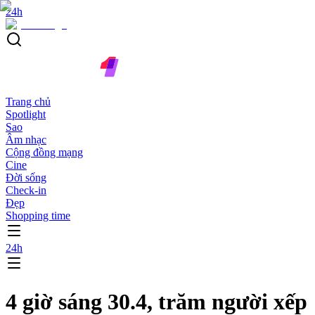
24h
Trang chủ
Spotlight
Sao
Âm nhạc
Cộng đồng mạng
Cine
Đời sống
Check-in
Đẹp
Shopping time
24h
4 giờ sáng 30.4, trăm người xếp