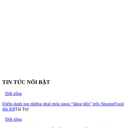
TIN TỨC NỔI BẬT
Đời sống
Điểm danh top những deal món ngon “đáng tiền” trên ShopeeFood
dịp 8/8
Tài Trợ
Đời sống