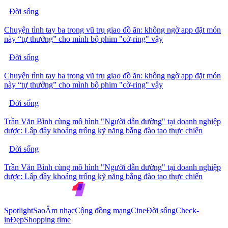
Đời sống
Chuyện tình tay ba trong vũ trụ giao đồ ăn: không ngờ app đặt món
này “tự thưởng” cho mình bộ phim "cờ-ring" vậy
Đời sống
Chuyện tình tay ba trong vũ trụ giao đồ ăn: không ngờ app đặt món
này “tự thưởng” cho mình bộ phim "cờ-ring" vậy
Đời sống
Trần Văn Bình cùng mô hình "Người dẫn đường" tại doanh nghiệp
dược: Lấp đầy khoảng trống kỹ năng bằng đào tạo thực chiến
Đời sống
Trần Văn Bình cùng mô hình "Người dẫn đường" tại doanh nghiệp
dược: Lấp đầy khoảng trống kỹ năng bằng đào tạo thực chiến
Spotlight
Sao
Âm nhạc
Cộng đồng mạng
Cine
Đời sống
Check-
in
Đẹp
Shopping time