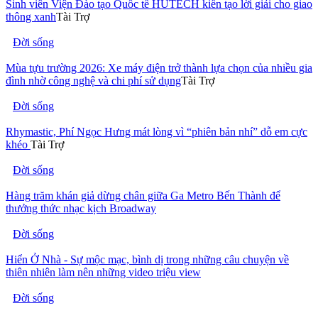
Sinh viên Viện Đào tạo Quốc tế HUTECH kiến tạo lời giải cho giao
thông xanh
Tài Trợ
Đời sống
Mùa tựu trường 2026: Xe máy điện trở thành lựa chọn của nhiều gia
đình nhờ công nghệ và chi phí sử dụng
Tài Trợ
Đời sống
Rhymastic, Phí Ngọc Hưng mát lòng vì “phiên bản nhí” dỗ em cực
khéo
Tài Trợ
Đời sống
Hàng trăm khán giả dừng chân giữa Ga Metro Bến Thành để
thưởng thức nhạc kịch Broadway
Đời sống
Hiển Ở Nhà - Sự mộc mạc, bình dị trong những câu chuyện về
thiên nhiên làm nên những video triệu view
Đời sống