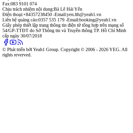
Fax:
083 9101 074
Chịu trách nhiệm nội dung:
Bà Lê Hải Yến
Điện thoại:
+84357238450 -
Email:
yen.lth@yeah1.vn
Liên hệ quảng cáo:
0357 535 179 -
Email:
booking@yeah1.vn
Giấy phép thiết lập trang thông tin điện tử tổng hợp trên mạng số
54/GP-TTĐT do Sở Thông tin và Truyền thông TP. Hồ Chí Minh
cấp ngày 30/07/2018
© Phát triển bởi Yeah1 Group. Copyright © 2006 - 2026 YEG. All
rights reverved.