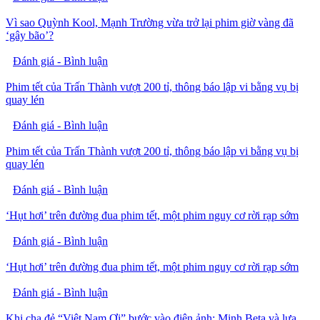
Vì sao Quỳnh Kool, Mạnh Trường vừa trở lại phim giờ vàng đã
‘gây bão’?
Đánh giá - Bình luận
Phim tết của Trấn Thành vượt 200 tỉ, thông báo lập vi bằng vụ bị
quay lén
Đánh giá - Bình luận
Phim tết của Trấn Thành vượt 200 tỉ, thông báo lập vi bằng vụ bị
quay lén
Đánh giá - Bình luận
‘Hụt hơi’ trên đường đua phim tết, một phim nguy cơ rời rạp sớm
Đánh giá - Bình luận
‘Hụt hơi’ trên đường đua phim tết, một phim nguy cơ rời rạp sớm
Đánh giá - Bình luận
Khi cha đẻ “Việt Nam Ơi” bước vào điện ảnh: Minh Beta và lựa