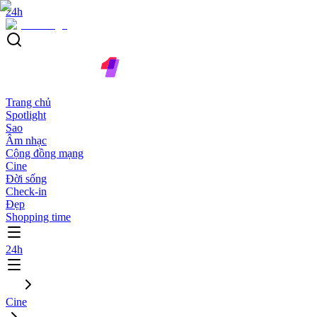
24h
Trang chủ
Spotlight
Sao
Âm nhạc
Cộng đồng mạng
Cine
Đời sống
Check-in
Đẹp
Shopping time
24h
Cine