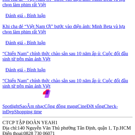
chọn làm phim rất Việt
Đánh giá - Bình luận
Khi cha đẻ “Việt Nam Ơi” bước vào điện ảnh: Minh Beta và lựa
chọn làm phim rất Việt
Đánh giá - Bình luận
“Chiến Nam” chính thức chào sân sau 10 năm ấp ủ: Cuộc đối đầu
sinh tử trên màn ảnh Việt
Đánh giá - Bình luận
“Chiến Nam” chính thức chào sân sau 10 năm ấp ủ: Cuộc đối đầu
sinh tử trên màn ảnh Việt
Spotlight
Sao
Âm nhạc
Cộng đồng mạng
Cine
Đời sống
Check-
in
Đẹp
Shopping time
CTCP TẬP ĐOÀN YEAH1
Địa chỉ:
140 Nguyễn Văn Thủ phường Tân Định, quận 1, Tp.HCM
Điện thoại:
0828 730 06071