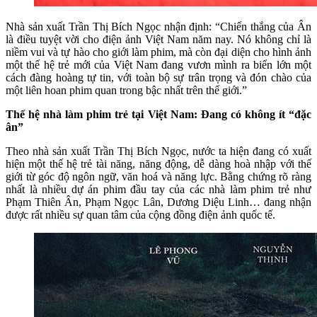
Nhà sản xuất Trần Thị Bích Ngọc nhận định: “Chiến thắng của Ân
là điều tuyệt vời cho điện ảnh Việt Nam năm nay. Nó không chỉ là
niềm vui và tự hào cho giới làm phim, mà còn đại diện cho hình ảnh
một thế hệ trẻ mới của Việt Nam đang vươn mình ra biển lớn một
cách đàng hoàng tự tin, với toàn bộ sự trân trọng và đón chào của
một liên hoan phim quan trong bậc nhất trên thế giới.”
Thế hệ nhà làm phim trẻ tại Việt Nam: Đang có không ít “đặc
ân”
Theo nhà sản xuất Trần Thị Bích Ngọc, nước ta hiện đang có xuất
hiện một thế hệ trẻ tài năng, năng động, dễ dàng hoà nhập với thế
giới từ góc độ ngôn ngữ, văn hoá và năng lực. Bằng chứng rõ ràng
nhất là nhiều dự án phim đầu tay của các nhà làm phim trẻ như
Phạm Thiên Ân, Phạm Ngọc Lân, Dương Diệu Linh… đang nhận
được rất nhiều sự quan tâm của cộng đồng điện ảnh quốc tế.