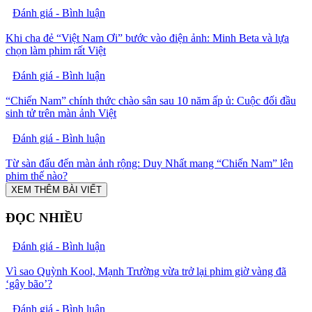
Đánh giá - Bình luận
Khi cha đẻ “Việt Nam Ơi” bước vào điện ảnh: Minh Beta và lựa
chọn làm phim rất Việt
Đánh giá - Bình luận
“Chiến Nam” chính thức chào sân sau 10 năm ấp ủ: Cuộc đối đầu
sinh tử trên màn ảnh Việt
Đánh giá - Bình luận
Từ sàn đấu đến màn ảnh rộng: Duy Nhất mang “Chiến Nam” lên
phim thế nào?
XEM THÊM BÀI VIẾT
ĐỌC NHIỀU
Đánh giá - Bình luận
Vì sao Quỳnh Kool, Mạnh Trường vừa trở lại phim giờ vàng đã
‘gây bão’?
Đánh giá - Bình luận