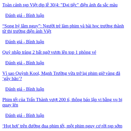
Toàn cảnh rạp Việt dịp lễ 30/4: "Đại tiệc" điện ảnh đa sắc màu
Đánh giá - Bình luận
“Song hỷ lâm nguy”: Người trẻ làm phim và bài học trưởng thành
từ thị trường điện ảnh Việt
Đánh giá - Bình luận
Quỷ nhập tràng 2 bất ngờ vươn lên top 1 phòng vé
Đánh giá - Bình luận
Vì sao Quỳnh Kool, Mạnh Trường vừa trở lại phim giờ vàng đã
‘gây bão’?
Đánh giá - Bình luận
Phim tết của Trấn Thành vượt 200 tỉ, thông báo lập vi bằng vụ bị
quay lén
Đánh giá - Bình luận
‘Hụt hơi’ trên đường đua phim tết, một phim nguy cơ rời rạp sớm