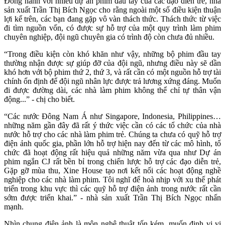
Đồng hành với nhiều dự án phim đầu tay của các đạo diễn trẻ, nhà
sản xuất Trần Thị Bích Ngọc cho rằng ngoài một số điều kiện thuận
lợi kể trên, các bạn đang gặp vô vàn thách thức. Thách thức từ việc
đi tìm nguồn vốn, có được sự hỗ trợ của một quy trình làm phim
chuyên nghiệp, đội ngũ chuyên gia có trình độ còn chưa đủ nhiều.
“Trong điều kiện còn khó khăn như vậy, những bộ phim đầu tay
thường nhận được sự giúp đỡ của đội ngũ, nhưng điều này sẽ dần
khó hơn với bộ phim thứ 2, thứ 3, và rất cần có một nguồn hỗ trợ tài
chính ổn định để đội ngũ nhân lực được trả lương xứng đáng. Muốn
đi được đường dài, các nhà làm phim không thể chỉ tự thân vận
động...” - chị cho biết.
“Các nước Đông Nam Á như Singapore, Indonesia, Philippines…
những năm gần đây đã rất ý thức việc cần có các tổ chức của nhà
nước hỗ trợ cho các nhà làm phim trẻ. Chúng ta chưa có quỹ hỗ trợ
điện ảnh quốc gia, phần lớn hỗ trợ hiện nay đến từ các mô hình, tổ
chức đã hoạt động rất hiệu quả những năm vừa qua như Dự án
phim ngắn CJ rất bền bỉ trong chiến lược hỗ trợ các đạo diễn trẻ,
Gặp gỡ mùa thu, Xine House tạo nơi kết nối các hoạt động nghề
nghiệp cho các nhà làm phim. Tôi nghĩ để hoà nhịp với xu thế phát
triển trong khu vực thì các quỹ hỗ trợ điện ảnh trong nước rất cần
sớm được triển khai.” - nhà sản xuất Trần Thị Bích Ngọc nhấn
mạnh.
Nhìn chung điện ảnh là môn nghệ thuật tốn kém, muốn định vị vị