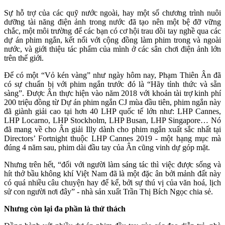
Sự hỗ trợ của các quỹ nước ngoài, hay một số chương trình nuôi
dưỡng tài năng điện ảnh trong nước đã tạo nên một bệ đỡ vững
chắc, một môi trường để các bạn có cơ hội trau dồi tay nghề qua các
dự án phim ngắn, kết nối với cộng đồng làm phim trong và ngoài
nước, và giới thiệu tác phẩm của mình ở các sân chơi điện ảnh lớn
trên thế giới.
Để có một “Vỏ kén vàng” như ngày hôm nay, Phạm Thiên Ân đã
có sự chuẩn bị với phim ngắn trước đó là “Hãy tỉnh thức và sẵn
sàng”. Được Ân thực hiện vào năm 2018 với khoản tài trợ kinh phí
200 triệu đồng từ Dự án phim ngắn CJ mùa đầu tiên, phim ngắn này
đã giành giải cao tại hơn 40 LHP quốc tế lớn như: LHP Cannes,
LHP Locarno, LHP Stockholm, LHP Busan, LHP Singapore… Nó
đã mang về cho Ân giải Illy dành cho phim ngắn xuất sắc nhất tại
Directors’ Fortnight thuộc LHP Cannes 2019 - một hạng mục mà
đúng 4 năm sau, phim dài đầu tay của Ân cũng vinh dự góp mặt.
Nhưng trên hết, “đối với người làm sáng tác thì việc được sống và
hít thở bầu không khí Việt Nam đã là một đặc ân bởi mảnh đất này
có quá nhiều câu chuyện hay để kể, bởi sự thú vị của văn hoá, lịch
sử con người nơi đây” - nhà sản xuất Trần Thị Bích Ngọc chia sẻ.
Nhưng còn lại đa phần là thử thách