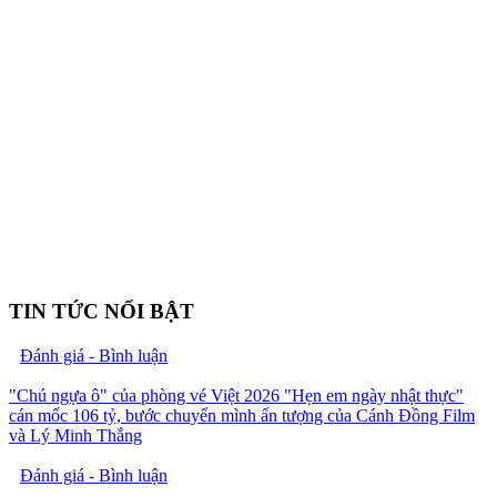
TIN TỨC NỔI BẬT
Đánh giá - Bình luận
"Chú ngựa ô" của phòng vé Việt 2026 "Hẹn em ngày nhật thực"
cán mốc 106 tỷ, bước chuyển mình ấn tượng của Cánh Đồng Film
và Lý Minh Thắng
Đánh giá - Bình luận