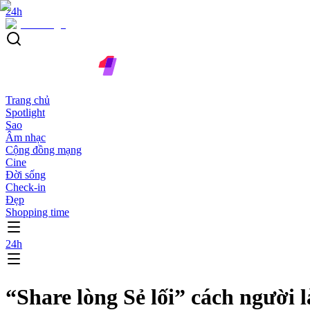
24h
Trang chủ
Spotlight
Sao
Âm nhạc
Cộng đồng mạng
Cine
Đời sống
Check-in
Đẹp
Shopping time
24h
“Share lòng Sẻ lối” cách người