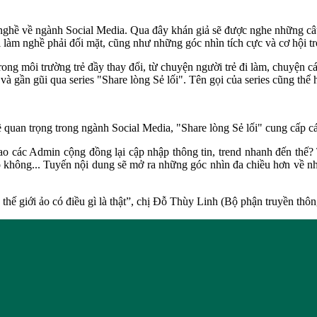
ng nghề về ngành Social Media. Qua đây khán giả sẽ được nghe những c
 làm nghề phải đối mặt, cũng như những góc nhìn tích cực và cơ hội t
ng môi trường trẻ đầy thay đổi, từ chuyện người trẻ đi làm, chuyện cá
và gần gũi qua series "Share lòng Sẻ lối". Tên gọi của series cũng thể 
đề quan trọng trong ngành Social Media, "Share lòng Sẻ lối" cung cấp 
o các Admin cộng đồng lại cập nhập thông tin, trend nhanh đến thế? 
ảo không... Tuyến nội dung sẽ mở ra những góc nhìn đa chiều hơn về nh
 thế giới ảo có điều gì là thật”, chị Đỗ Thùy Linh (Bộ phận truyền thô