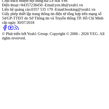
Chịu trách nhiệm nội dung:
Bà Lê Hải Yến
Điện thoại:
+84357238450 -
Email:
yen.lth@yeah1.vn
Liên hệ quảng cáo:
0357 535 179 -
Email:
booking@yeah1.vn
Giấy phép thiết lập trang thông tin điện tử tổng hợp trên mạng số
54/GP-TTĐT do Sở Thông tin và Truyền thông TP. Hồ Chí Minh
cấp ngày 30/07/2018
© Phát triển bởi Yeah1 Group. Copyright © 2006 - 2026 YEG. All
rights reverved.