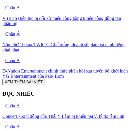
Châu Á
V (BTS) tiếp tục bị đối xử thiếu công bằng khiến cộng đồng fan
phẫn nộ
Châu Á
Năm thứ 10 của TWICE: Ghế trống, doanh số giảm và danh tiếng
phai nhạt
Châu Á
D-Nation Entertainment chính thức phản hồi sau tuyên bố khởi kiện
YG Entertainment của Park Bom
XEM THÊM BÀI VIẾT
ĐỌC NHIỀU
Châu Á
Concert 760 tỉ đồng của Thái Y Lâm bị khiếu nại vì lý do tâm linh
Châu Á