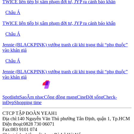
TWICE liên tiếp bị xâm phạm đời tư, JYP ra cảnh báo khẩn
Châu Á
TWICE liên tiếp bị xâm phạm đời tư, JYP ra cảnh báo khẩn
Châu Á
Jennie (BLACKPINK) vướng tranh cãi khi trạng thái “phụ thuộc”
vào khán giả
Châu Á
Jennie (BLACKPINK) vướng tranh cãi khi trạng thái “phụ thuộc”
vào khán giả
Spotlight
Sao
Âm nhạc
Cộng đồng mạng
Cine
Đời sống
Check-
in
Đẹp
Shopping time
CTCP TẬP ĐOÀN YEAH1
Địa chỉ:
140 Nguyễn Văn Thủ phường Tân Định, quận 1, Tp.HCM
Điện thoại:
0828 730 06071
Fax:
083 9101 074