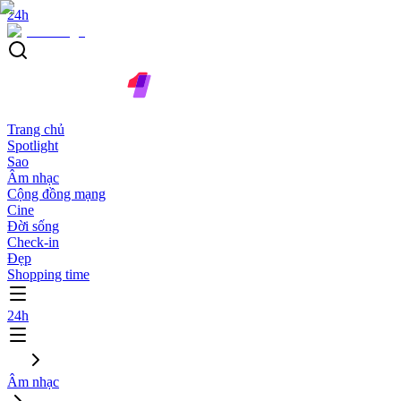
24h
Trang chủ
Spotlight
Sao
Âm nhạc
Cộng đồng mạng
Cine
Đời sống
Check-in
Đẹp
Shopping time
24h
Âm nhạc