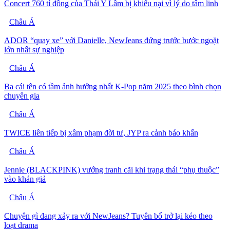
Concert 760 tỉ đồng của Thái Y Lâm bị khiếu nại vì lý do tâm linh
Châu Á
ADOR “quay xe” với Danielle, NewJeans đứng trước bước ngoặt
lớn nhất sự nghiệp
Châu Á
Ba cái tên có tầm ảnh hưởng nhất K-Pop năm 2025 theo bình chọn
chuyên gia
Châu Á
TWICE liên tiếp bị xâm phạm đời tư, JYP ra cảnh báo khẩn
Châu Á
Jennie (BLACKPINK) vướng tranh cãi khi trạng thái “phụ thuộc”
vào khán giả
Châu Á
Chuyện gì đang xảy ra với NewJeans? Tuyên bố trở lại kéo theo
loạt drama