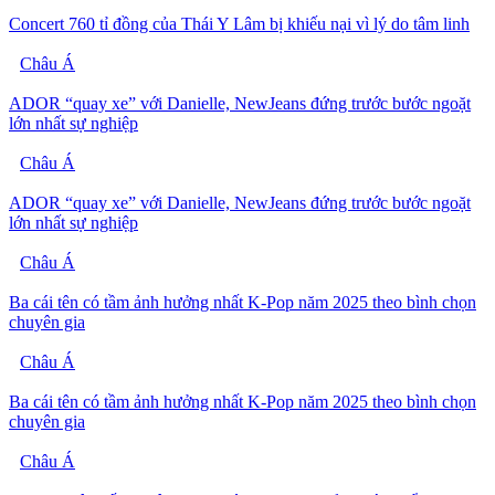
Concert 760 tỉ đồng của Thái Y Lâm bị khiếu nại vì lý do tâm linh
Châu Á
ADOR “quay xe” với Danielle, NewJeans đứng trước bước ngoặt
lớn nhất sự nghiệp
Châu Á
ADOR “quay xe” với Danielle, NewJeans đứng trước bước ngoặt
lớn nhất sự nghiệp
Châu Á
Ba cái tên có tầm ảnh hưởng nhất K-Pop năm 2025 theo bình chọn
chuyên gia
Châu Á
Ba cái tên có tầm ảnh hưởng nhất K-Pop năm 2025 theo bình chọn
chuyên gia
Châu Á