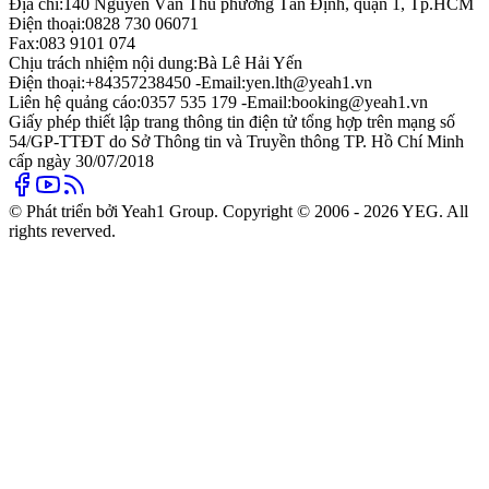
Địa chỉ:
140 Nguyễn Văn Thủ phường Tân Định, quận 1, Tp.HCM
Điện thoại:
0828 730 06071
Fax:
083 9101 074
Chịu trách nhiệm nội dung:
Bà Lê Hải Yến
Điện thoại:
+84357238450 -
Email:
yen.lth@yeah1.vn
Liên hệ quảng cáo:
0357 535 179 -
Email:
booking@yeah1.vn
Giấy phép thiết lập trang thông tin điện tử tổng hợp trên mạng số
54/GP-TTĐT do Sở Thông tin và Truyền thông TP. Hồ Chí Minh
cấp ngày 30/07/2018
© Phát triển bởi Yeah1 Group. Copyright © 2006 - 2026 YEG. All
rights reverved.