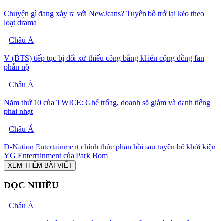
Chuyện gì đang xảy ra với NewJeans? Tuyên bố trở lại kéo theo
loạt drama
Châu Á
V (BTS) tiếp tục bị đối xử thiếu công bằng khiến cộng đồng fan
phẫn nộ
Châu Á
Năm thứ 10 của TWICE: Ghế trống, doanh số giảm và danh tiếng
phai nhạt
Châu Á
D-Nation Entertainment chính thức phản hồi sau tuyên bố khởi kiện
YG Entertainment của Park Bom
XEM THÊM BÀI VIẾT
ĐỌC NHIỀU
Châu Á