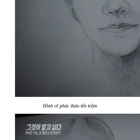
Hình vẽ phác thảo tên trộm