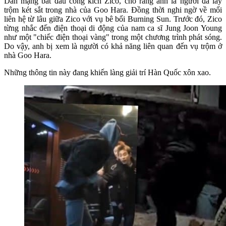
Dân mạng bắt đầu công kích Zico, cho rằng anh là người đã lấy
trộm két sắt trong nhà của Goo Hara. Đồng thời nghi ngờ về mối
liên hệ từ lâu giữa Zico với vụ bê bối Burning Sun. Trước đó, Zico
từng nhắc đến điện thoại di động của nam ca sĩ Jung Joon Young
như một "chiếc điện thoại vàng" trong một chương trình phát sóng.
Do vậy, anh bị xem là người có khả năng liên quan đến vụ trộm ở
nhà Goo Hara.
Những thông tin này đang khiến làng giải trí Hàn Quốc xôn xao.