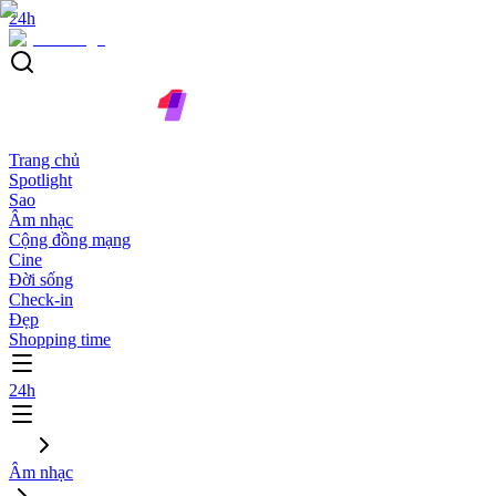
24h
Trang chủ
Spotlight
Sao
Âm nhạc
Cộng đồng mạng
Cine
Đời sống
Check-in
Đẹp
Shopping time
24h
Âm nhạc