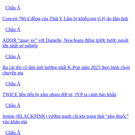
Châu Á
Concert 760 tỉ đồng của Thái Y Lâm bị khiếu nại vì lý do tâm linh
Châu Á
ADOR “quay xe” với Danielle, NewJeans đứng trước bước ngoặt
lớn nhất sự nghiệp
Châu Á
Ba cái tên có tầm ảnh hưởng nhất K-Pop năm 2025 theo bình chọn
chuyên gia
Châu Á
TWICE liên tiếp bị xâm phạm đời tư, JYP ra cảnh báo khẩn
Châu Á
Jennie (BLACKPINK) vướng tranh cãi khi trạng thái “phụ thuộc”
vào khán giả
Châu Á