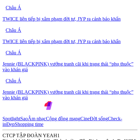
Châu Á
TWICE liên tiếp bị xâm phạm đời tư, JYP ra cảnh báo khẩn
Châu Á
TWICE liên tiếp bị xâm phạm đời tư, JYP ra cảnh báo khẩn
Châu Á
Jennie (BLACKPINK) vướng tranh cãi khi trạng thái “phụ thuộc”
vào khán giả
Châu Á
Jennie (BLACKPINK) vướng tranh cãi khi trạng thái “phụ thuộc”
vào khán giả
Spotlight
Sao
Âm nhạc
Cộng đồng mạng
Cine
Đời sống
Check-
in
Đẹp
Shopping time
CTCP TẬP ĐOÀN YEAH1