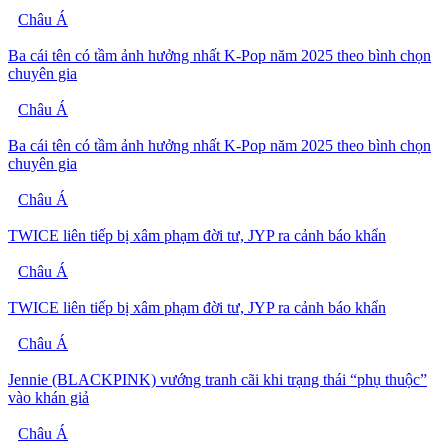
Châu Á
Ba cái tên có tầm ảnh hưởng nhất K-Pop năm 2025 theo bình chọn
chuyên gia
Châu Á
Ba cái tên có tầm ảnh hưởng nhất K-Pop năm 2025 theo bình chọn
chuyên gia
Châu Á
TWICE liên tiếp bị xâm phạm đời tư, JYP ra cảnh báo khẩn
Châu Á
TWICE liên tiếp bị xâm phạm đời tư, JYP ra cảnh báo khẩn
Châu Á
Jennie (BLACKPINK) vướng tranh cãi khi trạng thái “phụ thuộc”
vào khán giả
Châu Á