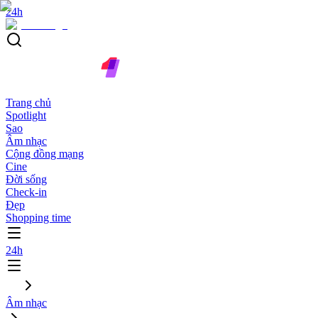
24h
Trang chủ
Spotlight
Sao
Âm nhạc
Cộng đồng mạng
Cine
Đời sống
Check-in
Đẹp
Shopping time
24h
Âm nhạc