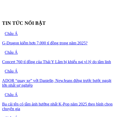
TIN TỨC NỔI BẬT
Châu Á
G-Dragon kiếm hơn 7.000 tỉ đồng trong năm 2025?
Châu Á
Concert 760 tỉ đồng của Thái Y Lâm bị khiếu nại vì lý do tâm linh
Châu Á
ADOR “quay xe” với Danielle, NewJeans đứng trước bước ngoặt
lớn nhất sự nghiệp
Châu Á
Ba cái tên có tầm ảnh hưởng nhất K-Pop năm 2025 theo bình chọn
chuyên gia