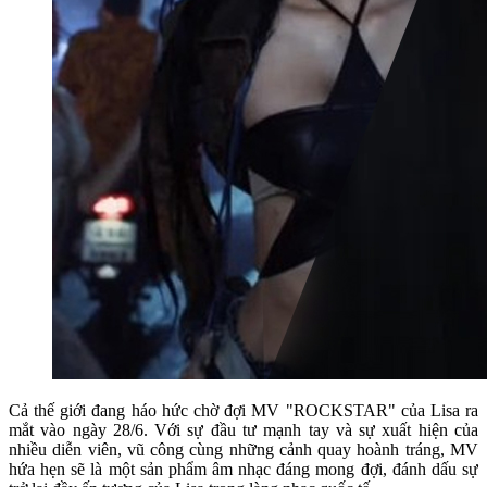
Cả thế giới đang háo hức chờ đợi MV "ROCKSTAR" của Lisa ra
mắt vào ngày 28/6. Với sự đầu tư mạnh tay và sự xuất hiện của
nhiều diễn viên, vũ công cùng những cảnh quay hoành tráng, MV
hứa hẹn sẽ là một sản phẩm âm nhạc đáng mong đợi, đánh dấu sự