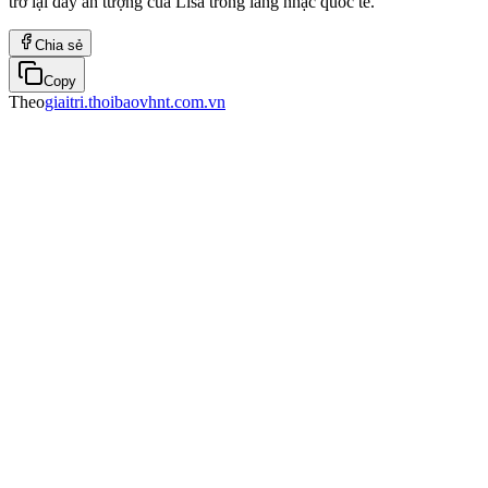
trở lại đầy ấn tượng của Lisa trong làng nhạc quốc tế.
Chia sẻ
Copy
Theo
giaitri.thoibaovhnt.com.vn