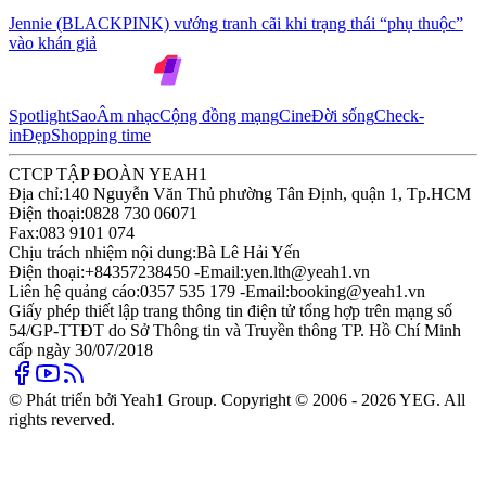
Jennie (BLACKPINK) vướng tranh cãi khi trạng thái “phụ thuộc”
vào khán giả
Spotlight
Sao
Âm nhạc
Cộng đồng mạng
Cine
Đời sống
Check-
in
Đẹp
Shopping time
CTCP TẬP ĐOÀN YEAH1
Địa chỉ:
140 Nguyễn Văn Thủ phường Tân Định, quận 1, Tp.HCM
Điện thoại:
0828 730 06071
Fax:
083 9101 074
Chịu trách nhiệm nội dung:
Bà Lê Hải Yến
Điện thoại:
+84357238450 -
Email:
yen.lth@yeah1.vn
Liên hệ quảng cáo:
0357 535 179 -
Email:
booking@yeah1.vn
Giấy phép thiết lập trang thông tin điện tử tổng hợp trên mạng số
54/GP-TTĐT do Sở Thông tin và Truyền thông TP. Hồ Chí Minh
cấp ngày 30/07/2018
© Phát triển bởi Yeah1 Group. Copyright © 2006 - 2026 YEG. All
rights reverved.