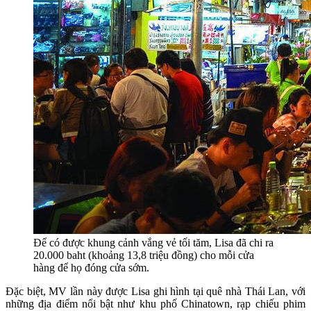
Để có được khung cảnh vắng vẻ tối tăm, Lisa đã chi ra
20.000 baht (khoảng 13,8 triệu đồng) cho mỗi cửa
hàng để họ đóng cửa sớm.
Đặc biệt, MV lần này được Lisa ghi hình tại quê nhà Thái Lan, với
những địa điểm nổi bật như khu phố Chinatown, rạp chiếu phim