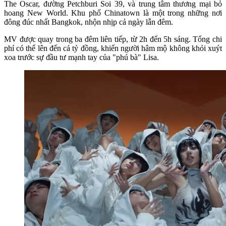
The Oscar, đường Petchburi Soi 39, và trung tâm thương mại bỏ
hoang New World. Khu phố Chinatown là một trong những nơi
đông đúc nhất Bangkok, nhộn nhịp cả ngày lẫn đêm.
MV được quay trong ba đêm liên tiếp, từ 2h đến 5h sáng. Tổng chi
phí có thể lên đến cả tỷ đồng, khiến người hâm mộ không khỏi xuýt
xoa trước sự đầu tư mạnh tay của "phú bà" Lisa.