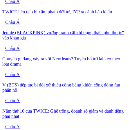
Châu Á
TWICE liên tiếp bị xâm phạm đời tư, JYP ra cảnh báo khẩn
Châu Á
Jennie (BLACKPINK) vướng tranh cãi khi trạng thái “phụ thuộc”
vào khán giả
Châu Á
Chuyện gì đang xảy ra với NewJeans? Tuyên bố trở lại kéo theo
loạt drama
Châu Á
V (BTS) tiếp tục bị đối xử thiếu công bằng khiến cộng đồng fan
phẫn nộ
Châu Á
Năm thứ 10 của TWICE: Ghế trống, doanh số giảm và danh tiếng
phai nhạt
Châu Á