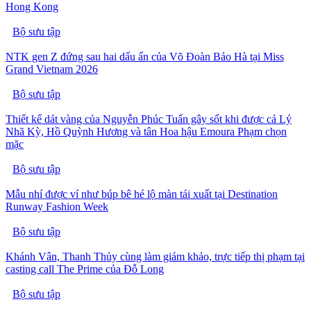
Hong Kong
Bộ sưu tập
NTK gen Z đứng sau hai dấu ấn của Võ Đoàn Bảo Hà tại Miss
Grand Vietnam 2026
Bộ sưu tập
Thiết kế dát vàng của Nguyễn Phúc Tuấn gây sốt khi được cả Lý
Nhã Kỳ, Hồ Quỳnh Hương và tân Hoa hậu Emoura Phạm chọn
mặc
Bộ sưu tập
Mẫu nhí được ví như búp bê hé lộ màn tái xuất tại Destination
Runway Fashion Week
Bộ sưu tập
Khánh Vân, Thanh Thủy cùng làm giám khảo, trực tiếp thị phạm tại
casting call The Prime của Đỗ Long
Bộ sưu tập