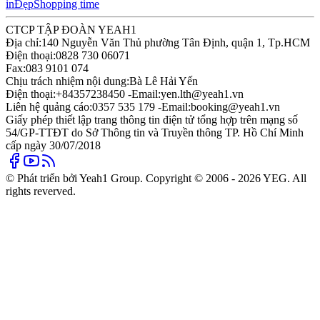
in
Đẹp
Shopping time
CTCP TẬP ĐOÀN YEAH1
Địa chỉ:
140 Nguyễn Văn Thủ phường Tân Định, quận 1, Tp.HCM
Điện thoại:
0828 730 06071
Fax:
083 9101 074
Chịu trách nhiệm nội dung:
Bà Lê Hải Yến
Điện thoại:
+84357238450 -
Email:
yen.lth@yeah1.vn
Liên hệ quảng cáo:
0357 535 179 -
Email:
booking@yeah1.vn
Giấy phép thiết lập trang thông tin điện tử tổng hợp trên mạng số
54/GP-TTĐT do Sở Thông tin và Truyền thông TP. Hồ Chí Minh
cấp ngày 30/07/2018
© Phát triển bởi Yeah1 Group. Copyright © 2006 - 2026 YEG. All
rights reverved.