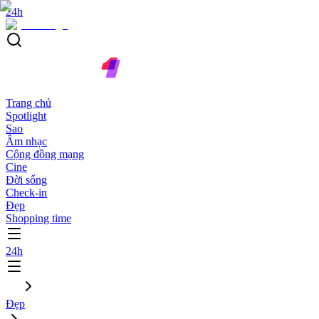
24h
Trang chủ
Spotlight
Sao
Âm nhạc
Cộng đồng mạng
Cine
Đời sống
Check-in
Đẹp
Shopping time
24h
Đẹp