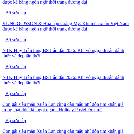
được kể bằng ngôn ngữ thời trang đương đại
Bộ sưu tập
VUNGOC&SON & Hoa hậu Giáng My: Khi mùa xuân Việt Nam
được kể bằng ngôn ngữ thời trang đương đại
Bộ sưu tập
NTK Huy Trần tung BST áo dài 2026: Khi vó ngựa di sản đánh
thức vẻ đẹp tân thời
Bộ sưu tập
NTK Huy Trần tung BST áo dài 2026: Khi vó ngựa di sản đánh
thức vẻ đẹp tân thời
Bộ sưu tập
Con gái siêu mẫu Xuân Lan cùng dàn mẫu nhí đốn tim khán giả
trong loạt thiết kế ngọt ngào “Holiday Pastel Dream”
Bộ sưu tập
Con gái siêu mẫu Xuân Lan cùng dàn mẫu nhí đốn tim khán giả