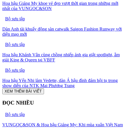
Hoa hậu Giáng My khoe vẻ đẹp vượt thời gian trong những mới
nhất của VUNGOC&SON
Bộ sưu tập
Dàn Anh tài khuấy động sàn catwalk Saigon Fashion Runway với
diện mạo mới
Bộ sưu tập
Hoa hậu Khánh Vân cùng chồng nhiếp ảnh gia giật spotlight, ẵm
giải King & Queen tại VBFF
Bộ sưu tập
Hoa hậu Yến Nhi làm Vedette, dàn Á hậu đình đám hội tụ trong
show diễn của NTK Mai Phương Trang
XEM THÊM BÀI VIẾT
ĐỌC NHIỀU
Bộ sưu tập
VUNGOC&SON & Hoa hậu Giáng My: Khi mùa xuân Việt Nam