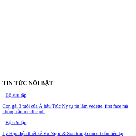
TIN TỨC NỔI BẬT
Bộ sưu tập
Con gái 3 tuổi của Á hậu Trúc Ny tự tin làm vedette, first face mà
không cần mẹ đi cạnh
Bộ sưu tập
Lý Hạo diện thiết kế Vũ Ngọc & Son trong concert đầu tiên tại