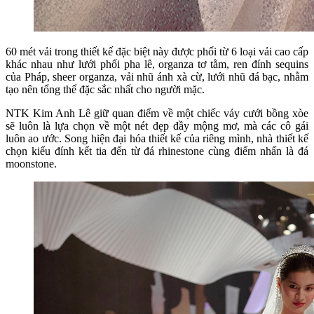
60 mét vải trong thiết kế đặc biệt này được phối từ 6 loại vải cao cấp
khác nhau như lưới phối pha lê, organza tơ tằm, ren đính sequins
của Pháp, sheer organza, vải nhũ ánh xà cừ, lưới nhũ đá bạc, nhằm
tạo nên tổng thể đặc sắc nhất cho người mặc.
NTK Kim Anh Lê giữ quan điểm về một chiếc váy cưới bồng xòe
sẽ luôn là lựa chọn về một nét đẹp đầy mộng mơ, mà các cô gái
luôn ao ước. Song hiện đại hóa thiết kế của riêng mình, nhà thiết kế
chọn kiểu đính kết tia đến từ đá rhinestone cùng điểm nhấn là đá
moonstone.