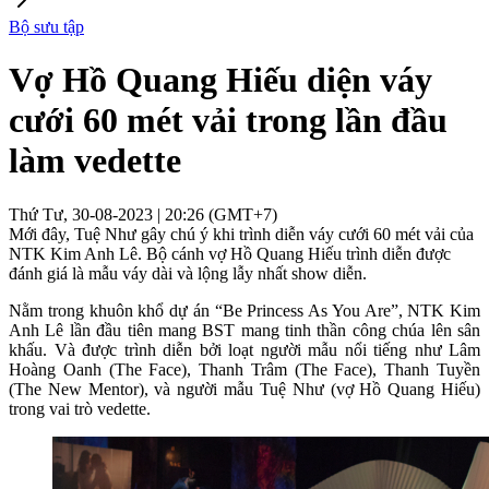
Bộ sưu tập
Vợ Hồ Quang Hiếu diện váy
cưới 60 mét vải trong lần đầu
làm vedette
Thứ Tư, 30-08-2023 | 20:26 (GMT+7)
Mới đây, Tuệ Như gây chú ý khi trình diễn váy cưới 60 mét vải của
NTK Kim Anh Lê. Bộ cánh vợ Hồ Quang Hiếu trình diễn được
đánh giá là mẫu váy dài và lộng lẫy nhất show diễn.
Nằm trong khuôn khổ dự án “Be Princess As You Are”, NTK Kim
Anh Lê lần đầu tiên mang BST mang tinh thần công chúa lên sân
khấu. Và được trình diễn bởi loạt người mẫu nổi tiếng như Lâm
Hoàng Oanh (The Face), Thanh Trâm (The Face), Thanh Tuyền
(The New Mentor), và người mẫu Tuệ Như (vợ Hồ Quang Hiếu)
trong vai trò vedette.