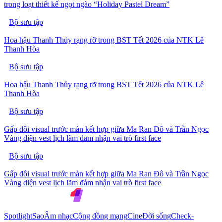
trong loạt thiết kế ngọt ngào “Holiday Pastel Dream”
Bộ sưu tập
Hoa hậu Thanh Thủy rạng rỡ trong BST Tết 2026 của NTK Lê
Thanh Hòa
Bộ sưu tập
Hoa hậu Thanh Thủy rạng rỡ trong BST Tết 2026 của NTK Lê
Thanh Hòa
Bộ sưu tập
Gấp đôi visual trước màn kết hợp giữa Ma Ran Đô và Trần Ngọc
Vàng diện vest lịch lãm đảm nhận vai trò first face
Bộ sưu tập
Gấp đôi visual trước màn kết hợp giữa Ma Ran Đô và Trần Ngọc
Vàng diện vest lịch lãm đảm nhận vai trò first face
Spotlight
Sao
Âm nhạc
Cộng đồng mạng
Cine
Đời sống
Check-